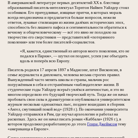
В американской литературе первых десятилетий XX в. блестяще
образованный писатель-интеллектуал Торнтон Найвен Уайлдер стоял
особняком. Его причудливые, изящные притчи, в которых мораль
всегда неоднозначна и предлагается больше вопросов, нежели
ответов, лукавые стилизации из жизни далёких исторических эпох,
способность без лишнего пафоса и сентиментальности обратиться к
вечному и общечеловеческому — всё это явно не походило на
творчество его сверстников — представителей «потерянного
поколения» или тем более писателей-социалистов.
«Я, кажется, единственный из авторов моего поколения, кто не
подался в Париж», — шутил он позднее, успев уже объездить
вдоль и поперёк всю Европу.
Писатель родился 17 апреля 1897 в Мадисоне, штат Висконсин, в
семье журналиста и дипломата, человека весьма строгих правил.
Вынужденный часто менять школы и страны, мальчик рос
погружённым в себя и отстранённым «наблюдателем» жизни. В
студенческие годы Уайлдер всерьёз увлёкся античностью, и это во
многом определило его будущий творческий путь. Тогда же он начал
пробовать свои силы в драматургии и опубликовал в университетском
журнале несколько одноактных пьес, позднее вошедших в сборник
«Ангел, смутивший покой вод» (1928 г.). По окончании университета
Уайлдер отправился в Рим, где изучал археологию и работал на
раскопках. Здесь же он начал писать роман «Каббала» (1926 г.), в
котором продолжил разработанную до этого
Генри Джеймсом
тему
«американца в Европе».
Самое совершенное и гармоничное из прозаических произведений