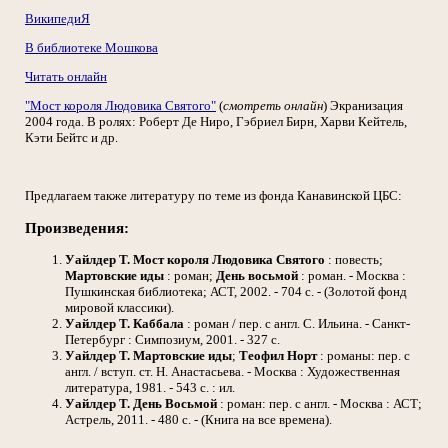
ВикипедиЯ
В библиотеке Мошкова
Читать онлайн
"Мост короля Людовика Святого"
(
смотреть онлайн
) Экранизация
2004 года. В ролях: Роберт Де Ниро, Гэбриел Бирн, Харви Кейтель,
Кэти Бейтс и др.
Предлагаем также литературу по теме из фонда Канавинской ЦБС:
Произведения:
Уайлдер Т. Мост короля Людовика Святого
: повесть;
Мартовские иды
: роман;
День восьмой
: роман. - Москва :
Пушкинская библиотека; АСТ, 2002. - 704 с. - (Золотой фонд
мировой классики).
Уайлдер Т. Каббала
: роман / пер. с англ. С. Ильина. - Санкт-
Петербург : Симпозиум, 2001. - 327 с.
Уайлдер Т. Мартовские иды
;
Теофил Норт
: романы: пер. с
англ. / вступ. ст. Н. Анастасьева. - Москва : Художественная
литература, 1981. - 543 с. : ил.
Уайлдер Т. День Восьмой
: роман: пер. с англ. - Москва : АСТ;
Астрель, 2011. - 480 с. - (Книга на все времена).