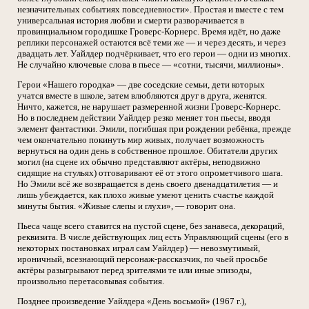
незначительных событиях повседневности». Простая и вместе с тем
универсальная история любви и смерти разворачивается в
провинциальном городишке Гроверс-Корнерс. Время идёт, но даже
реплики персонажей остаются всё теми же — и через десять, и через
двадцать лет. Уайлдер подчёркивает, что его герои — одни из многих.
Не случайно ключевые слова в пьесе — «сотни, тысячи, миллионы».
Герои «Нашего городка» — две соседские семьи, дети которых
учатся вместе в школе, затем влюбляются друг в друга, женятся.
Ничто, кажется, не нарушает размеренной жизни Гроверс-Корнерс.
Но в последнем действии Уайлдер резко меняет тон пьесы, вводя
элемент фантастики. Эмили, погибшая при рождении ребёнка, прежде
чем окончательно покинуть мир живых, получает возможность
вернуться на один день в собственное прошлое. Обитатели других
могил (на сцене их обычно представляют актёры, неподвижно
сидящие на стульях) отговаривают её от этого опрометчивого шага.
Но Эмили всё же возвращается в день своего двенадцатилетия — и
лишь убеждается, как плохо живые умеют ценить счастье каждой
минуты бытия. «Живые слепы и глухи», — говорит она.
Пьеса чаще всего ставится на пустой сцене, без занавеса, декораций,
реквизита. В числе действующих лиц есть Управляющий сцены (его в
некоторых постановках играл сам Уайлдер) — невозмутимый,
ироничный, всезнающий персонаж-рассказчик, по чьей просьбе
актёры разыгрывают перед зрителями те или иные эпизоды,
произвольно перетасовывая события.
Позднее произведение Уайлдера «День восьмой» (1967 г.),