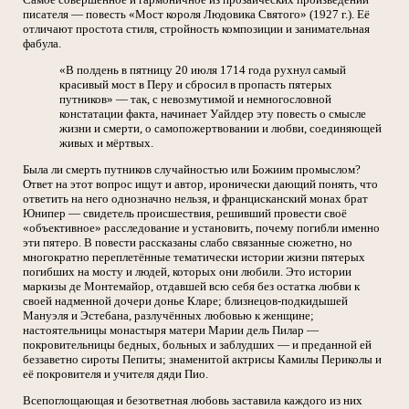
писателя — повесть «Мост короля Людовика Святого» (1927 г.). Её
отличают простота стиля, стройность композиции и занимательная
фабула.
«В полдень в пятницу 20 июля 1714 года рухнул самый
красивый мост в Перу и сбросил в пропасть пятерых
путников» — так, с невозмутимой и немногословной
констатации факта, начинает Уайлдер эту повесть о смысле
жизни и смерти, о самопожертвовании и любви, соединяющей
живых и мёртвых.
Была ли смерть путников случайностью или Божиим промыслом?
Ответ на этот вопрос ищут и автор, иронически дающий понять, что
ответить на него однозначно нельзя, и францисканский монах брат
Юнипер — свидетель происшествия, решивший провести своё
«объективное» расследование и установить, почему погибли именно
эти пятеро. В повести рассказаны слабо связанные сюжетно, но
многократно переплетённые тематически истории жизни пятерых
погибших на мосту и людей, которых они любили. Это истории
маркизы де Монтемайор, отдавшей всю себя без остатка любви к
своей надменной дочери донье Кларе; близнецов-подкидышей
Мануэля и Эстебана, разлучённых любовью к женщине;
настоятельницы монастыря матери Марии дель Пилар —
покровительницы бедных, больных и заблудших — и преданной ей
беззаветно сироты Пепиты; знаменитой актрисы Камилы Периколы и
её покровителя и учителя дяди Пио.
Всепоглощающая и безответная любовь заставила каждого из них