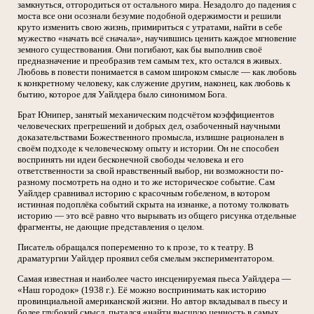
замкнуться, отгородиться от остального мира. Незадолго до падения с
моста все они осознали безумие подобной одержимости и решили
круто изменить свою жизнь, примириться с утратами, найти в себе
мужество «начать всё сначала», научившись ценить каждое мгновение
земного существования. Они погибают, как бы выполнив своё
предназначение и преобразив тем самым тех, кто остался в живых.
Любовь в повести понимается в самом широком смысле — как любовь
к конкретному человеку, как служение другим, наконец, как любовь к
бытию, которое для Уайлдера было синонимом Бога.
Брат Юнипер, занятый механическим подсчётом коэффициентов
человеческих прегрешений и добрых дел, озабоченный научными
доказательствами Божественного промысла, излишне рационален в
своём подходе к человеческому опыту и истории. Он не способен
воспринять ни идеи бесконечной свободы человека и его
ответственности за свой нравственный выбор, ни возможности по-
разному посмотреть на одно и то же историческое событие. Сам
Уайлдер сравнивал историю с красочным гобеленом, в котором
истинная подоплёка событий скрыта на изнанке, а потому толковать
историю — это всё равно что вырывать из общего рисунка отдельные
фрагменты, не дающие представления о целом.
Писатель обращался попеременно то к прозе, то к театру. В
драматургии Уайлдер проявил себя смелым экспериментатором.
Самая известная и наиболее часто инсценируемая пьеса Уайлдера —
«Наш городок» (1938 г.). Её можно воспринимать как историю
провинциальной американской жизни. Но автор вкладывал в пьесу и
более глубокий смысл, пытался «найти высшую ценность в самых