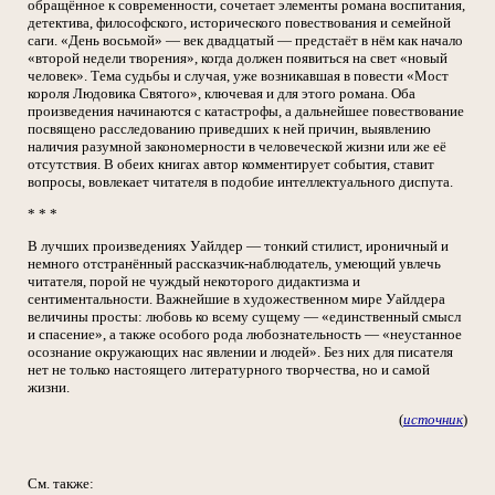
обращённое к современности, сочетает элементы романа воспитания,
детектива, философского, исторического повествования и семейной
саги. «День восьмой» — век двадцатый — предстаёт в нём как начало
«второй недели творения», когда должен появиться на свет «новый
человек». Тема судьбы и случая, уже возникавшая в повести «Мост
короля Людовика Святого», ключевая и для этого романа. Оба
произведения начинаются с катастрофы, а дальнейшее повествование
посвящено расследованию приведших к ней причин, выявлению
наличия разумной закономерности в человеческой жизни или же её
отсутствия. В обеих книгах автор комментирует события, ставит
вопросы, вовлекает читателя в подобие интеллектуального диспута.
* * *
В лучших произведениях Уайлдер — тонкий стилист, ироничный и
немного отстранённый рассказчик-наблюдатель, умеющий увлечь
читателя, порой не чуждый некоторого дидактизма и
сентиментальности. Важнейшие в художественном мире Уайлдера
величины просты: любовь ко всему сущему — «единственный смысл
и спасение», а также особого рода любознательность — «неустанное
осознание окружающих нас явлении и людей». Без них для писателя
нет не только настоящего литературного творчества, но и самой
жизни.
(
источник
)
См. также: