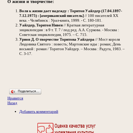
О жизни и творчестве:
Воля к жизни дает надежду : Торнтон Уайлдер (17.04.1897-
7.12.1975) : [американский писатель]
// 100 писателей ХХ
века. - Челябинск : Урал-книга, 1999. - С. 180-181.
Уайлдер, Торнтон Нивен
// Краткая литературная
энциклопедия : в 9 т. Т. 7 / под ред. А.А. Суркова. - Москва :
Советская энциклопедия, 1975. – С. 715.
Урнов Д. О творчестве Торнтона Уайлдера
// Мост короля
Людовика Святого : повесть; Мартовские иды : роман; День
восьмой : роман / Торнтон Уайлдер. – Москва : Радуга, 1983. –
С. 3-17.
Поделиться…
Нравится
Назад
Добавить комментарий