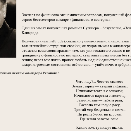
Эксперт по финансово-экономическим вопросам, популярный фра
серию бестселлеров в жанре «финансового вестерна».
Один из самых популярных романов Сулицера – безусловно, «Зел
Климрода.
Полуеврей (нем. halbjude), согласно уничижительной нацистской
талантливейшей студентки-еврейки, он чудом выжил в концлагере
отомстил всем своим врагам – тем, кто уничтожил его семью и не
грандиозную финансовую империю, стартовав практически без гр
гению; через всю жизнь пронес любовь к одной единственной женщ
владея огромным состоянием, всё оставил – ушёл, исчез в дебрях
звучная мечтам командора Резанова!
Чего ищу?... Чего-то свежего
Земли старые — старый сифилис,
Начинают театры с вешалок,
Начинаются царства с виселиц.
Земли новые — табула раза,
Расселю там новую расу,
Третий мир без деньги и петли.
Ни республики, ни короны,
Где земли золотое лоно!
Как по золоту пишут иконы,