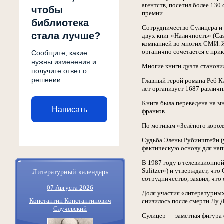
агентств, посетил более 13
чтобы
премии.
библиотека
Сотрудничество Сулицера и 
стала лучше?
двух книг «Наличность» (Ca
компанией во многих СМИ. Ж
органично сочетается с пр
Сообщите, какие
нужны изменения и
Многие книги дуэта становил
получите ответ о
решении
Главный герой романа Реб Кл
лет организует 1687 различ
Книга была переведена на м
Написать
франков.
По мотивам «Зелёного корол
Судьба Элены Рубинштейн (у
фактическую основу для напи
В 1987 году в телевизионной
Литературный календарь
Sulitzer») и утверждает, чт
сотрудничество, заявил, что 
07 Августа 2026
Доля участия «литературных
Константин Константинович
снизилось после смерти Лу Д
Случевский
Сулицер — заметная фигура ф