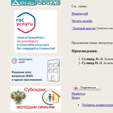
См. также:
ВикипедиЯ
Читать онлайн
"Зеленый король"
(читать он
Предлагаем также литератур
Произведения:
Сулицер, П.-Л.
Зелены
Сулицер П.-Л.
Зеленый
Поделиться…
Нравится
Назад
Добавить комментар