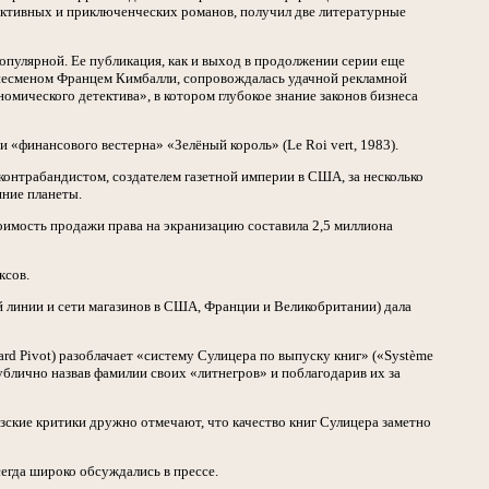
тективных и приключенческих романов, получил две литературные
опулярной. Ее публикация, как и выход в продолжении серии еще
изнесменом Францем Кимбалли, сопровождалась удачной рекламной
мического детектива», в котором глубокое знание законов бизнеса
 «финансового вестерна» «Зелёный король» (Le Roi vert, 1983).
 контрабандистом, создателем газетной империи в США, за несколько
яние планеты.
оимость продажи права на экранизацию составила 2,5 миллиона
ксов.
 линии и сети магазинов в США, Франции и Великобритании) дала
rd Pivot) разоблачает «систему Сулицера по выпуску книг» («Système
 публично назвав фамилии своих «литнегров» и поблагодарив их за
ские критики дружно отмечают, что качество книг Сулицера заметно
сегда широко обсуждались в прессе.