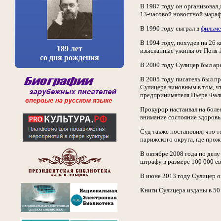
В 1987 году он организовал
13-часовой новостной мараф
В 1990 году сыграл в
фильме
В 1994 году, похудев на 26 
189 лет
изысканные ужины от Поля-Лу 
со дня рождения
В 2000 году Сулицер был аре
В 2005 году писатель был п
Сулицера виновным в том, чт
предпринимателя Пьера Фаль
Прокурор настаивал на боле
внимание состояние здоровья
Суд также постановил, что т
парижского округа, где прож
В октябре 2008 года по дел
штрафу в размере 100 000 ев
В июне 2013 году Сулицер о
Книги Сулицера изданы в 50 