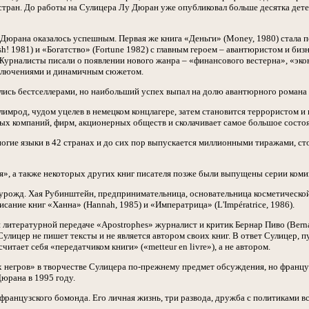
0 стран. До работы на Сулицера Лу Дюран уже опубликовал больше десятка де
Дюрана оказалось успешным. Первая же книга «Деньги» (Money, 1980) стала п
sh! 1981) и «Богатство» (Fortune 1982) с главным героем – авантюристом и б
урналисты писали о появлении нового жанра – «финансового вестерна», «эконо
иключениями и динамичным сюжетом.
ись бестселлерами, но наибольший успех выпал на долю авантюрного романа и
имрод, чудом уцелев в немецком концлагере, затем становится террористом и
ных компаний, фирм, акционерных обществ и сколачивает самое большое состо
ногие языки в 42 странах и до сих пор выпускается миллионными тиражами, ст
я», а также некоторых других книг писателя позже были выпущены серии коми
рожд. Хая Рубинштейн, предпринимательница, основательница косметической
сание книг «Ханна» (Hannah, 1985) и «Императрица» (L'Impératrice, 1986).
 литературной передаче «Apostrophes» журналист и критик Бернар Пиво (Berna
о Сулицер не пишет тексты и не является автором своих книг. В ответ Сулицер,
считает себя «передатчиком книги» («metteur en livre»), а не автором.
 негров» в творчестве Сулицера по-прежнему предмет обсуждения, но француз
юрана в 1995 году.
ранцузского бомонда. Его личная жизнь, три развода, дружба с политиками в