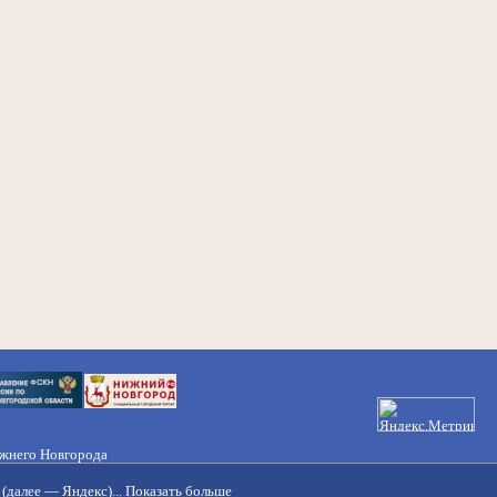
ижнего Новгорода
21-50-98, 221-88-82
(далее — Яндекс)...
Показать больше