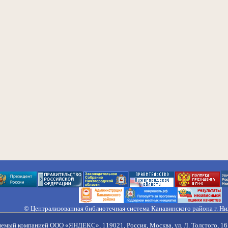
© Централизованная библиотечная система Канавинского района г. Н
603033, Россия, г. Н. Новгород, ул. Гороховецкая, 18А, Тел/факс (831) 2
Правила обработки персональных данных
яемый компанией ООО «ЯНДЕКС», 119021, Россия, Москва, ул. Л. Толстого, 16 