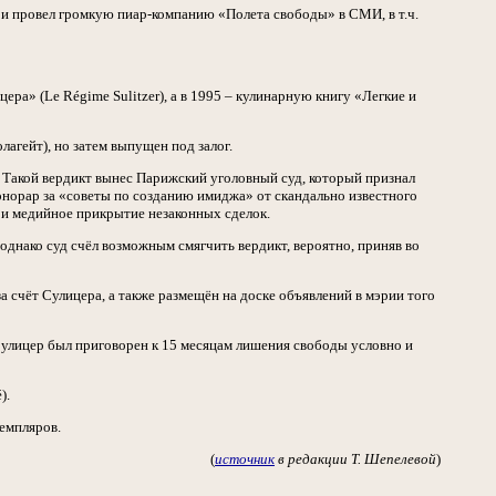
 и провел громкую пиар-компанию «Полета свободы» в СМИ, в т.ч.
ера» (Le Régime Sulitzer), а в 1995 – кулинарную книгу «Легкие и
агейт), но затем выпущен под залог.
. Такой вердикт вынес Парижский уголовный суд, который признал
гонорар за «советы по созданию имиджа» от скандально известного
 и медийное прикрытие незаконных сделок.
однако суд счёл возможным смягчить вердикт, вероятно, приняв во
а счёт Сулицера, а также размещён на доске объявлений в мэрии того
Сулицер был приговорен к 15 месяцам лишения свободы условно и
).
земпляров.
(
источник
в редакции Т. Шепелевой
)