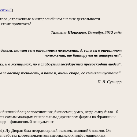
сенский
)
втора, отраженные в интереснейшем анализе деятельности
 стоит прочитать!
Татьяна Шепелева. Октябрь 2012 года
ы деньги, значит вы в отчаянном положении. А если вы в отчаянном
положении, то банкиру вы не интересны".
х, и о женщинах, но в слабоумии государства превосходят людей".
чале восторженность, а потом, очень скоро, ее сменяет пустота".
П.-Л. Сулицер
и бывший боец сопротивления, бизнесмен, умер, когда сыну было 10
овится самым молодым генеральным директором фирмы во Франции и
ицер – финансовый консультант.
d). Лу Дюран был неординарный человек, знавший 6 языков. Он
ремя работал корреспондентом американских информационных