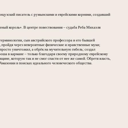
нцузский писатель с румынскими и еврейскими корнями, создавший
еный король». В центре повествования – судьба Реба Михаэля
 терминологии, сын австрийского профессора и его бывшей
, пройдя через невероятные физические и нравственные муки;
 просто уничтожил, а обрёк на мучительную гибель; создал
оша в кармане – только благодаря своему природному еврейскому
ине, которую так и не смог спасти от нее же самой. Обретя власть,
 Амазонии в поисках идеального человеческого общества.