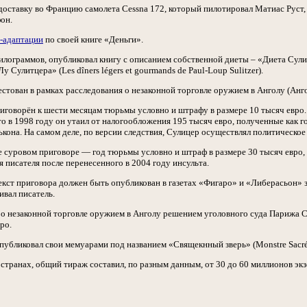
 доставку во Францию самолета Cessna 172, который пилотировал Матиас Руст,
он.
-адаптации
по своей книге «Деньги».
килограммов, опубликовал книгу с описанием собственной диеты – «Диета Сулиц
Сулитцера» (Les dîners légers et gourmands de Paul-Loup Sulitzer).
стован в рамках расследования о незаконной торговле оружием в Анголу (Ангол
риговорён к шести месяцам тюрьмы условно и штрафу в размере 10 тысяч евро
о в 1998 году он утаил от налогообложения 195 тысяч евро, полученные как 
кона. На самом деле, по версии следствия, Сулицер осуществлял политическое
е суровом приговоре — год тюрьмы условно и штраф в размере 30 тысяч евро, 
 писателя после перенесенного в 2004 году инсульта.
екст приговора должен быть опубликован в газетах «Фигаро» и «Либерасьон» з
ивал писатель.
у о незаконной торговле оружием в Анголу решением уголовного суда Парижа 
ро.
публиковал свои мемуарами под названием «Свящекнный зверь» (Monstre Sacré
странах, общий тираж составил, по разным данным, от 30 до 60 миллионов эк