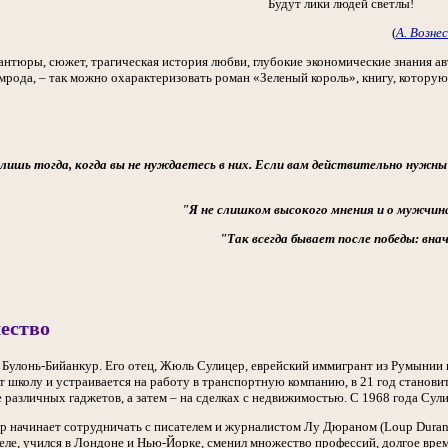
Будут лики людей светлы!
(
А. Возне
антюры, сюжет, трагическая история любви, глубокие экономические знания а
мрода, – так можно охарактеризовать роман «Зеленый король», книгу, которую
ги лишь тогда, когда вы не нуждаетесь в них. Если вам действительно нужн
"Я не слишком высокого мнения и о мужчина
"Так всегда бывает после победы: вна
ество
в Булонь-Бийанкур. Его отец, Жюль Сулицер, еврейский иммигрант из Румынии 
ает школу и устраивается на работу в транспортную компанию, в 21 год стан
 различных гаджетов, а затем – на сделках с недвижимостью. С 1968 года Сул
р начинает сотрудничать с писателем и журналистом Лу Дюраном (Loup Duran
еле, учился в Лондоне и Нью-Йорке, сменил множество профессий, долгое в