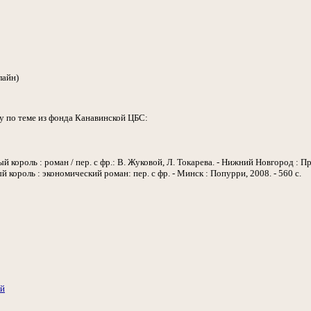
лайн)
у по теме из фонда Канавинской ЦБС:
й король : роман / пер. с фр.: В. Жуковой, Л. Токарева. - Нижний Новгород : Пр
 король : экономический роман: пер. с фр. - Минск : Попурри, 2008. - 560 с.
ий