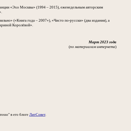
танции «Эхо Москвы» (1994 – 2015), еженедельным авторским
».
льно» («Книга года – 2007»), «Чисто по-русски» (два издания), а
Мариной Королёвой».
Март 2023 года
(
по материалам интернета
)
osso" в его блоге
ЛитСовет
.