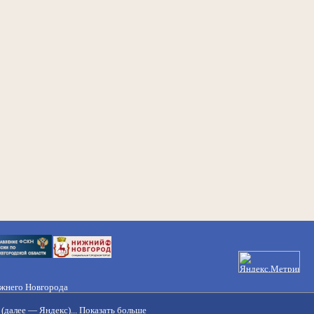
ижнего Новгорода
21-50-98, 221-88-82
(далее — Яндекс)...
Показать больше