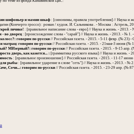
у по теме из фонда Канавинской ЦБС:
ин шифоньер и мамин шкаф
: [синонимы, правила употребления] // Наука и жизн
гин (Кончерто гроссо) : роман / худож. И. Сальникова . - Москва : Астрель, 201
ткрой личико!
: [правильное написание слова - евро] // Наука и жизнь. - 2013. - №
я - во дворец
: [происхождение слова - "сарай"] // Наука и жизнь. - 2013. - № 1. -
 колосс?: говорим по-русски
// Российская газета. - 2015. - 5-11 февр. (№ 23) - 
и матрац: говорим по-русски
// Российская газета. - 2015. - 21мая-3 июня (№ 11
ый? МИзерный?: говорим по-русски
// Российская газета. - 2015. - 9-15 апр. (№
роста дверь, как кажется... :
[грамматика русского языка] // Наука и жизнь. - 201
имость
: [правильное произношение] // Российская газета. - 2015. - 11-17 июня (
 для рыбы
: [правильное ударение в слове "сеть"] // Наука и жизнь. - 2013. - № 2. 
аче, Сочи...: говорим по-русски
// Российская газета. - 2015. - 23-29 апр. (№ 87)
ий