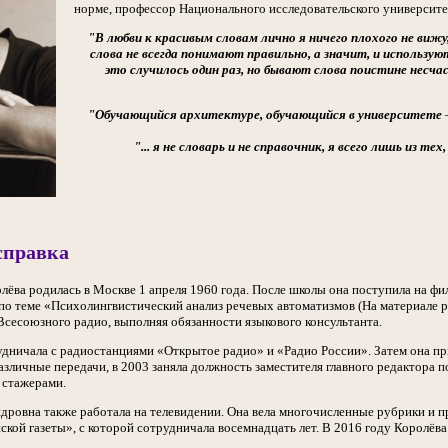
норме, профессор Национального исследовательского университ
"В любви к красивым словам лично я ничего плохого не вижу
слова не всегда понимают правильно, а значит, и использую
это случилось один раз, но бывают слова поистине несча
"Обучающийся архитектуре, обучающийся в университете
"... я не словарь и не справочник, я всего лишь из 
справка
ёва родилась в Москве 1 апреля 1960 года. После школы она поступила на ф
по теме «Психолингвистический анализ речевых автоматизмов (На материале
Всесоюзного радио, выполняя обязанности языкового консультанта.
удничала с радиостанциями «Открытое радио» и «Радио России». Затем она при
азличные передачи, в 2003 заняла должность заместителя главного редактора п
 стажерами.
дровна также работала на телевидении. Она вела многочисленные рубрики и п
ской газеты», с которой сотрудничала восемнадцать лет. В 2016 году Королёв