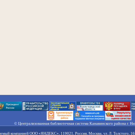
© Централизованная библиотечная система Канавинского района г. Н
603033, Россия, г. Н. Новгород, ул. Гороховецкая, 18А, Тел/факс (831) 2
Правила обработки персональных данных
яемый компанией ООО «ЯНДЕКС», 119021, Россия, Москва, ул. Л. Толстого, 16 