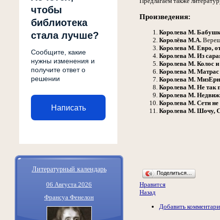
Предлагаем также литератур
чтобы
Произведения:
библиотека
Королева М.
Бабушк
стала лучше?
Королёва М.А.
Вереща
Королева М.
Евро, о
Сообщите, какие
Королева М.
Из сара
нужны изменения и
Королева М.
Колос и
получите ответ о
Королева М.
Матрас 
решении
Королева М.
МизЕрн
Королева М.
Не так п
Королева М.
Недвиж
Королева М.
Сети не
Написать
Королева М.
Шочу, С
Литературный календарь
Поделиться…
06 Августа 2026
Нравится
Назад
Франсуа Фенелон
Добавить комментар