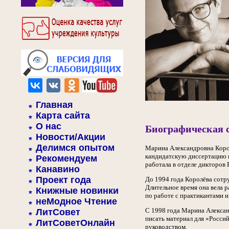
Главная
Карта сайта
О нас
Биографическая 
Новости/Акции
Делимся опытом
Марина Александровна Корол
кандидатскую диссертацию 
Рекомендуем
работала в отделе дикторов 
Канавино
Проект года
До 1994 года Королёва сотр
Длительное время она вела р
Книжные новинки
по работе с практикантами и
неМодное Чтение
С 1998 года Марина Алексан
ЛитСовет
писать материал для «Россий
ЛитСоветОнлайн
руководством.