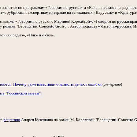
ли знают ее по программам «Говорим по-русски» и «Как правильно» на радиос
те», рубрикам и экспертным интервью на телеканалах «Карусель» и «Культура
м языке: «Говорим по русски с Мариной Королёвой», «Говорим по русски прави
у романа "Верещагин. Concerto Grosso". Автор подкаста «Чисто по-русски с 
роники радио», «Ник» и «Узел».
яются. Почему даже известные лингвисты делают ошибки
(
интервью
)
те "Российской газеты"
те
рецензию
Андрея Кузечкина на роман М. Королевой "Верещагин. Concerto Gr