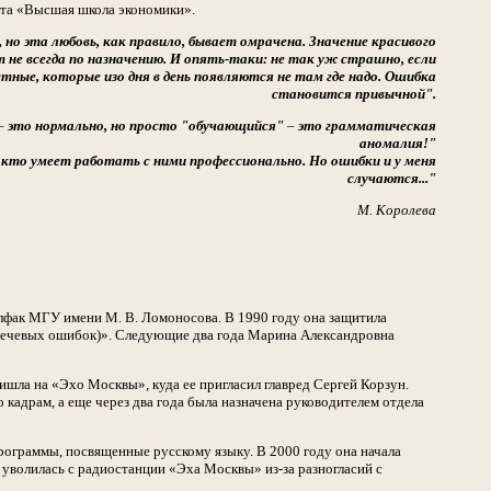
ета «Высшая школа экономики».
, но эта любовь, как правило, бывает омрачена. Значение красивого
т не всегда по назначению. И опять-таки: не так уж страшно, если
стные, которые изо дня в день появляются не там где надо. Ошибка
становится привычной".
–
это нормально, но просто "обучающийся"
–
это грамматическая
аномалия!"
тех, кто умеет работать с ними профессионально. Но ошибки и у меня
случаются..."
М. Королева
илфак МГУ имени М. В. Ломоносова. В 1990 году она защитила
 речевых ошибок)». Следующие два года Марина Александровна
шла на «Эхо Москвы», куда ее пригласил главред Сергей Корзун.
о кадрам, а еще через два года была назначена руководителем отдела
рограммы, посвященные русскому языку. В 2000 году она начала
а уволилась с радиостанции «Эха Москвы» из-за разногласий с