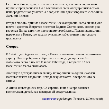
Сергей любил приударить за женским полом, и возможно, по этой
причине брак распался. Но в воспитании сына отец принимал самое
непосредственное участие, а в годы войны даже забрал его с собой на
Дальний Восток.
Вторая любовь пришла к Валентине Александровне, когда ей шел уже
шестой десяток. Встретив писателя Вадима Охотникова, совсем уже
взрослая Динка вдруг по-настоящему влюбилась. Поженившись, они
переехали в Крым, где часами гуляли по набережным и прилюдно
целовались.
Смерть
В 1964 году Вадима не стало, и Валентина очень тяжело переживала
утрату. Она перебралась обратно в столицу, где прожила без
любимого всего пять лет. В июле 1969 года, в возрасте 67 лет
Валентина Осеева скончалась.
Любимую детскую писательницу похоронили на одной из аллей
Ваганьковского кладбища, неподалеку от моста, построенного ее
отцом.
А Динка живет до сих пор. Со страниц книг она продолжает
воспитывать детей, как завещала ей создательница.
(
источник
в редакции Татьяны Шепелевой
)