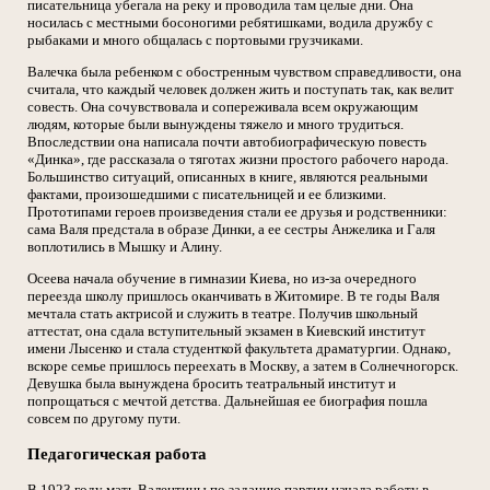
писательница убегала на реку и проводила там целые дни. Она
носилась с местными босоногими ребятишками, водила дружбу с
рыбаками и много общалась с портовыми грузчиками.
Валечка была ребенком с обостренным чувством справедливости, она
считала, что каждый человек должен жить и поступать так, как велит
совесть. Она сочувствовала и сопереживала всем окружающим
людям, которые были вынуждены тяжело и много трудиться.
Впоследствии она написала почти автобиографическую повесть
«Динка», где рассказала о тяготах жизни простого рабочего народа.
Большинство ситуаций, описанных в книге, являются реальными
фактами, произошедшими с писательницей и ее близкими.
Прототипами героев произведения стали ее друзья и родственники:
сама Валя предстала в образе Динки, а ее сестры Анжелика и Галя
воплотились в Мышку и Алину.
Осеева начала обучение в гимназии Киева, но из-за очередного
переезда школу пришлось оканчивать в Житомире. В те годы Валя
мечтала стать актрисой и служить в театре. Получив школьный
аттестат, она сдала вступительный экзамен в Киевский институт
имени Лысенко и стала студенткой факультета драматургии. Однако,
вскоре семье пришлось переехать в Москву, а затем в Солнечногорск.
Девушка была вынуждена бросить театральный институт и
попрощаться с мечтой детства. Дальнейшая ее биография пошла
совсем по другому пути.
Педагогическая работа
В 1923 году мать Валентины по заданию партии начала работу в