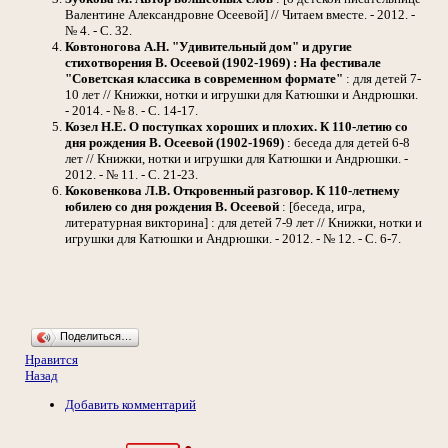
Валентине Александровне Осеевой] // Читаем вместе. - 2012. -
№ 4. - С. 32.
Ковтоногова А.Н.
"Удивительный дом" и другие
стихотворения В. Осеевой (1902-1969) : На фестивале
"Советская классика в современном формате"
: для детей 7-
10 лет // Книжки, нотки и игрушки для Катюшки и Андрюшки.
- 2014. - № 8. - С. 14-17.
Козел Н.Е.
О поступках хороших и плохих. К 110-летию со
дня рождения В. Осеевой (1902-1969)
: беседа для детей 6-8
лет // Книжки, нотки и игрушки для Катюшки и Андрюшки. -
2012. - № 11. - С. 21-23.
Коковенкова Л.В.
Откровенный разговор. К 110-летнему
юбилею со дня рождения В. Осеевой
: [беседа, игра,
литературная викторина] : для детей 7-9 лет // Книжки, нотки и
игрушки для Катюшки и Андрюшки. - 2012. - № 12. - С. 6-7.
Поделиться…
Нравится
Назад
Добавить комментарий