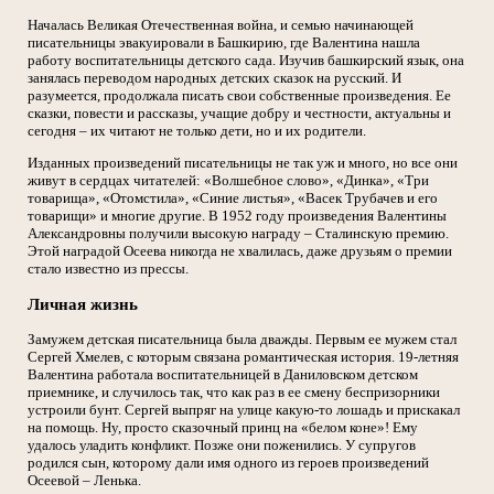
Началась Великая Отечественная война, и семью начинающей
писательницы эвакуировали в Башкирию, где Валентина нашла
работу воспитательницы детского сада. Изучив башкирский язык, она
занялась переводом народных детских сказок на русский. И
разумеется, продолжала писать свои собственные произведения. Ее
сказки, повести и рассказы, учащие добру и честности, актуальны и
сегодня – их читают не только дети, но и их родители.
Изданных произведений писательницы не так уж и много, но все они
живут в сердцах читателей: «Волшебное слово», «Динка», «Три
товарища», «Отомстила», «Синие листья», «Васек Трубачев и его
товарищи» и многие другие. В 1952 году произведения Валентины
Александровны получили высокую награду – Сталинскую премию.
Этой наградой Осеева никогда не хвалилась, даже друзьям о премии
стало известно из прессы.
Личная жизнь
Замужем детская писательница была дважды. Первым ее мужем стал
Сергей Хмелев, с которым связана романтическая история. 19-летняя
Валентина работала воспитательницей в Даниловском детском
приемнике, и случилось так, что как раз в ее смену беспризорники
устроили бунт. Сергей выпряг на улице какую-то лошадь и прискакал
на помощь. Ну, просто сказочный принц на «белом коне»! Ему
удалось уладить конфликт. Позже они поженились. У супругов
родился сын, которому дали имя одного из героев произведений
Осеевой – Ленька.