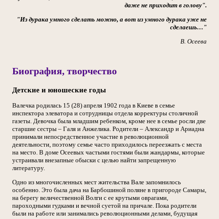
даже не приходит в голову".
"Из дурака умного сделать можно, а вот из умного дурака уже не
сделаешь…"
В. Осеева
Биография, творчество
Детские и юношеские годы
Валечка родилась 15 (28) апреля 1902 года в Киеве в семье
инспектора элеватора и сотрудницы отдела корректуры столичной
газеты. Девочка была младшим ребенком, кроме нее в семье росли две
старшие сестры – Галя и Анжелика. Родители – Александр и Ариадна
принимали непосредственное участие в революционной
деятельности, поэтому семье часто приходилось переезжать с места
на место. В доме Осеевых частыми гостями были жандармы, которые
устраивали внезапные обыски с целью найти запрещенную
литературу.
Одно из многочисленных мест жительства Вале запомнилось
особенно. Это была дача на Барбошиной поляне в пригороде Самары,
на берегу величественной Волги с ее крутыми оврагами,
пароходными гудками и вечной суетой на причале. Пока родители
были на работе или занимались революционными делами, будущая