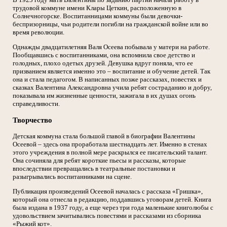
трудовой коммуне имени Клары Цеткин, расположенную в
Солнечногорске. Воспитанницами коммуны были девочки-
беспризорницы, чьи родители погибли на гражданской войне или во
время революции.
Однажды двадцатилетняя Валя Осеева побывала у матери на работе.
Пообщавшись с воспитанниками, она вспомнила свое детство и
голодных, плохо одетых друзей. Девушка вдруг поняла, что ее
призванием является именно это – воспитание и обучение детей. Так
она и стала педагогом. В написанных позже рассказах, повестях и
сказках Валентина Александровна учила ребят состраданию и добру,
показывала им жизненные ценности, зажигала в их душах огонь
справедливости.
Творчество
Детская коммуна стала большой главой в биографии Валентины
Осеевой – здесь она проработала шестнадцать лет. Именно в стенах
этого учреждения в полной мере раскрылся ее писательский талант.
Она сочиняла для ребят короткие пьесы и рассказы, которые
впоследствии превращались в театральные постановки и
разыгрывались воспитанниками на сцене.
Публикация произведений Осеевой началась с рассказа «Гришка»,
который она отнесла в редакцию, поддавшись уговорам детей. Книга
была издана в 1937 году, а еще через три года маленькие книголюбы с
удовольствием зачитывались повестями и рассказами из сборника
«Рыжий кот».