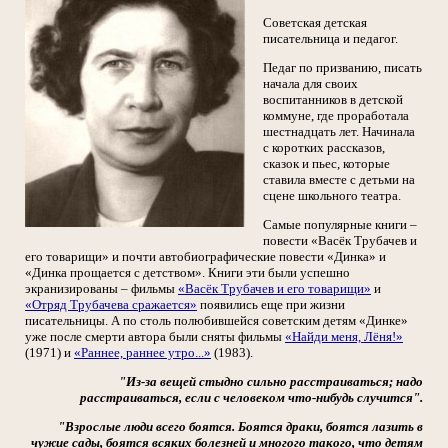
Советская детская
писательница и педагог.
Педаг по призванию, писать
начала для своих
воспитанников в детской
коммуне, где проработала
шестнадцать лет. Начинала
с коротких рассказов,
сказок и пьес, которые
ставила вместе с детьми на
сцене школьного театра.
Самые популярные книги –
повести «Васёк Трубачев и
его товарищи» и почти автобиографические повести «Динка» и
«Динка прощается с детством». Книги эти были успешно
экранизированы – фильмы
«Васёк Трубачев и его товарищи»
и
«Отряд Трубачева сражается»
появились еще при жизни
писательницы. А по столь полюбившейся советским детям «Динке»
уже после смерти автора были сняты фильмы
«Найди меня, Лёня!»
(1971) и
«Раннее, раннее утро...»
(1983).
"Из-за вещей стыдно сильно расстраиваться; надо
расстраиваться, если с человеком что-нибудь случится".
"Взрослые люди всего боятся. Боятся драки, боятся лазить в
чужие сады, боятся всяких болезней и многого такого, что детям