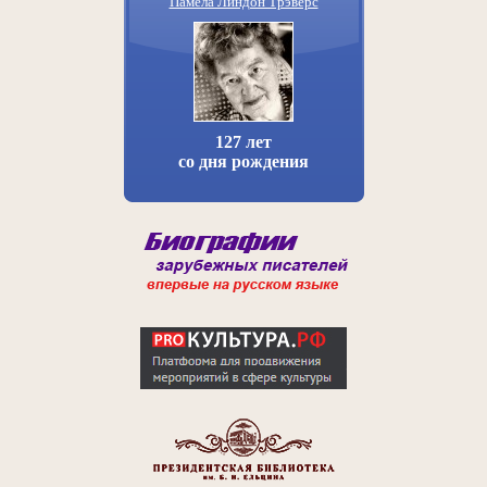
Памела Линдон Трэверс
127 лет
со дня рождения