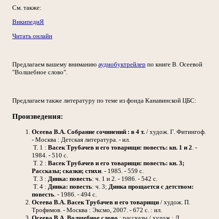
См. также:
ВикипедиЯ
Читать онлайн
Предлагаем вашему вниманию
аудиобуктрейлер
по книге В. Осеевой
"Волшебное слово".
Предлагаем также литературу по теме из фонда Канавинской ЦБС:
Произведения:
Осеева В.А.
Собрание сочинений : в 4 т.
/ худож. Г. Фитингоф.
- Москва : Детская литература. - ил.
Т. 1 :
Васек Трубачев и его товарищи: повесть: кн. 1 и 2
. -
1984. - 510 с.
Т. 2 :
Васек Трубачев и его товарищи: повесть: кн. 3;
Рассказы; сказки; стихи
. - 1985. - 559 с.
Т. 3 :
Динка: повесть
: ч. 1 и 2. - 1986. - 542 с.
Т. 4 :
Динка: повесть
: ч. 3;
Динка прощается с детством:
повесть
. - 1986. - 494 с.
Осеева В.А.
Васек Трубачев и его товарищи
/ худож. П.
Трофимов. - Москва : Эксмо, 2007. - 672 с. : ил.
Осеева В.А.
Волшебное слово
: рассказы / худож.: Л.