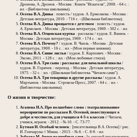
Дронова, А. Дронов. - Москва : Книги "Искателя", 2008. - 64 с. :
ил. - (Библиотека школьника).
Осеева В.А.
Динка
: повесть / худож. А. Ермолаева. - Москва :
Детская литература, 2010. - 716 с. - (Школьная библиотека).
Осеева В.А.
Динка прощается с детством
: повесть / худож.
А. Ермолаев. - Москва : Детская литература, 1969. - 302 с. : ил.
Осеева В.А.
Отцовская куртка
: рассказы / худож. Е. Ванюк. -
Москва : Детская литература, 1969. - 174 с. : ил.
Осеева В.А.
Почему?
/ худож. В. Чапль. - Москва : Детская
литература, 1969. - 16 с. : ил. - (Мои первые книжки).
Осеева В.А.
Синие листья
/ худож. Е. Карпович. - Москва :
Эксмо, 2011. - 128 с. : ил. - (Мои любимые стихи).
Осеева В.А.
Три сына : рассказы: для начальной школы
/
худож. В. Горячев. - переизд. - Москва : Детская литература,
1975. - 32 с. : ил. - (Школьная библиотека "Читаем сами").
Осеева В.А.
Три товарища и другие рассказы
/ худож. А.
Мартынов. - Москва : Стрекоза-Пресс, 2007. - 64 с. : ил. -
(Библиотека школьника).
О жизни и творчестве:
Агапова И.А.
Про волшебное слово : театрализованное
мероприятие по рассказам В. Осеевой, повествующее о
добре и честности, для учащихся 4-5-х классов
// Читаем,
учимся, играем. - 2012. - № 10. - С. 73-77.
Бутман И.
Особый человек
: [писательница В.А. Осеева] / рис.
И. Гончарука // Миша. - 2015. - № 6. - С. 8-9. - ил.
Зубкова М.
Автор волшебных слов
: [о детской писательнице