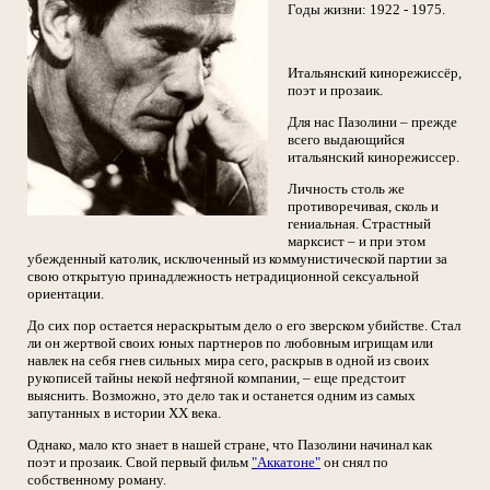
Годы жизни: 1922 - 1975.
Итальянский кинорежиссёр,
поэт и прозаик.
Для нас Пазолини – прежде
всего выдающийся
итальянский кинорежиссер.
Личность столь же
противоречивая, сколь и
гениальная. Страстный
марксист – и при этом
убежденный католик, исключенный из коммунистической партии за
свою открытую принадлежность нетрадиционной сексуальной
ориентации.
До сих пор остается нераскрытым дело о его зверском убийстве. Стал
ли он жертвой своих юных партнеров по любовным игрищам или
навлек на себя гнев сильных мира сего, раскрыв в одной из своих
рукописей тайны некой нефтяной компании, – еще предстоит
выяснить. Возможно, это дело так и останется одним из самых
запутанных в истории XX века.
Однако, мало кто знает в нашей стране, что Пазолини начинал как
поэт и прозаик. Свой первый фильм
"Аккатоне"
он снял по
собственному роману.