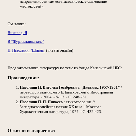
направленности там есть мазохистское смакование
жестокостей».
См. также:
ВикипедиЯ
В "Журнальном зале"
П. Пазолини. "Шпана"
(читать онлайн)
Предлагаем также литературу по теме из фонда Канавинской ЦБС:
Произведения:
Пазолини П. Витольд Гомбрович. "Дневник. 1957-1961"
/
перевод с итальянского Е. Балаховской // Иностранная
литература. - 2004. - № 12. - С. 248-251.
Пазолини П. П. Пикассо
: стихотворение //
Западноевропейская поэзия XX века. - Москва :
Художественная литература, 1977. - С. 422-423.
О жизни и творчестве: