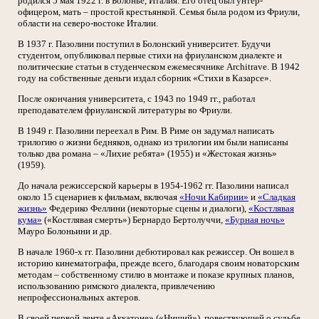
родился 5 мая 1922 г. в Болонье, Италия. Его отец был унтер-
офицером, мать – простой крестьянкой. Семья была родом из Фриули,
области на северо-востоке Италии.
В 1937 г. Пазолини поступил в Болонский университет. Будучи
студентом, опубликовал первые стихи на фриуланском диалекте и
политические статьи в студенческом ежемесячнике Architrave. В 1942
году на собственные деньги издал сборник «Стихи в Казарсе».
После окончания университета, с 1943 по 1949 гг., работал
преподавателем фриуланской литературы во Фриули.
В 1949 г. Пазолини переехал в Рим. В Риме он задумал написать
трилогию о жизни бедняков, однако из трилогии им были написаны
только два романа – «Лихие ребята» (1955) и «Жестокая жизнь»
(1959).
До начала режиссерской карьеры в 1954-1962 гг. Пазолини написал
около 15 сценариев к фильмам, включая
«Ночи Кабирии»
и
«Сладкая
жизнь»
Федерико Феллини (некоторые сцены и диалоги),
«Костлявая
кума»
(«Костлявая смерть») Бернардо Бертолуччи,
«Бурная ночь»
Мауро Болоньини и др.
В начале 1960-х гг. Пазолини дебютировал как режиссер. Он вошел в
историю кинематографа, прежде всего, благодаря своим новаторским
методам – собственному стилю в монтаже и показе крупных планов,
использованию римского диалекта, привлечению
непрофессиональных актеров.
В своей первой ленте «Аккатоне» («Нищий»), повествующей о судьбе