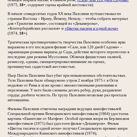
(1975,
18+
, содержит сцены крайней жестокости).
В начале семидесятых годов XX века Пазолини путешествовал по
странам Востока – Ирану, Йемену, Непалу, – чтобы собрать материал
для «Трилогии жизни», состоящей из «Декамерона»,
«Кентерберийских рассказов» и
«Цветка тысячи и одной ночи»
(1974,
18+
).
Трагическая противоречивость творчества Пазолини особенно ярко
выражена в его последнем фильме «Сало, или 120 дней Содома» –
экранизации романа маркиза де Сада, действие которого перенесено в
последние дни режима Муссолини. Обличая фашистских палачей,
режиссер, однако, сконцентрировал внимание на сценах,
проникнутых садистской жестокостью.
Пьер Паоло Пазолини был убит при невыясненных обстоятельствах.
Тело Пазолини было обнаружено утром 2 ноября 1975 г. в Ости
недалеко от Рима в луже крови с множественными ранениями и
переломами. У него были сломаны десять ребер, руки, раздавлено
сердце, разбита челюсть. По трупу Пазолини несколько раз проехала
автомашина.
Фильмы Пазолини отмечены наградами ведущих кинофестивалей.
Специальной премии Венецианского кинофестиваля (1964) удостоена
картина «Евангелие от Матфея». Особой премии жюри на Берлинском
кинофестивале (1971) был удостоен фильм «Декамерон». Фильм
«Цветок тысячи и одной ночи» получил Специальную премию жюри
Международного Каннского кинофестиваля (1974);