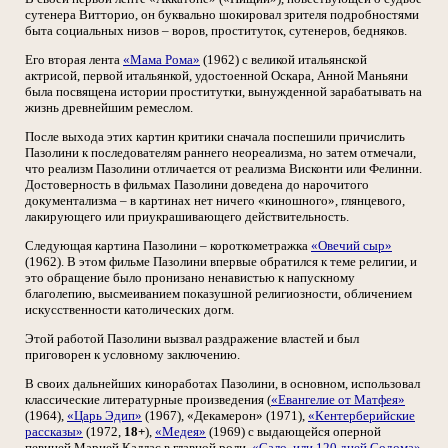
сутенера Витторио, он буквально шокировал зрителя подробностями
быта социальных низов – воров, проституток, сутенеров, бедняков.
Его вторая лента
«Мама Рома»
(1962) с великой итальянской
актрисой, первой итальянкой, удостоенной Оскара, Анной Маньяни
была посвящена истории проститутки, вынужденной зарабатывать на
жизнь древнейшим ремеслом.
После выхода этих картин критики сначала поспешили причислить
Пазолини к последователям раннего неореализма, но затем отмечали,
что реализм Пазолини отличается от реализма Висконти или Фелинни.
Достоверность в фильмах Пазолини доведена до нарочитого
документализма – в картинах нет ничего «киношного», глянцевого,
лакирующего или приукрашивающего действительность.
Следующая картина Пазолини – короткометражка
«Овечий сыр»
(1962). В этом фильме Пазолини впервые обратился к теме религии, и
это обращение было пронизано ненавистью к напускному
благолепию, высмеиванием показушной религиозности, обличением
искусственности католических догм.
Этой работой Пазолини вызвал раздражение властей и был
приговорен к условному заключению.
В своих дальнейших киноработах Пазолини, в основном, использовал
классические литературные произведения (
«Евангелие от Матфея»
(1964),
«Царь Эдип»
(1967), «Декамерон» (1971),
«Кентерберийские
рассказы»
(1972,
18+
),
«Медея»
(1969) с выдающейся оперной
певицей Марией Каллас в главной роли,
«Сало, или 120 дней Содома»