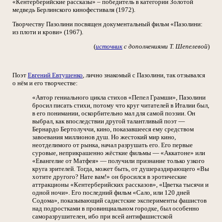
«Кентерберийские рассказы» – победитель в категории Золотой
медведь Берлинского кинофестиваля (1972).
Творчеству Пазолини посвящен документальный фильм «Пазолини:
из плоти и крови» (1967).
(
источник
с дополнениями Т. Шепелевой
)
Поэт
Евгений Евтушенко
, лично знакомый с Пазолини, так отзывался
о нём и его творчестве:
«Автор гениального цикла стихов «Пепел Грамши», Пазолини
бросил писать стихи, потому что круг читателей в Италии был,
в его понимании, оскорбительно мал для самой поэзии. Он
выбрал, как впоследствии другой талантливый поэт —
Бернардо Бертолуччи, кино, показавшееся ему средством
завоевания миллионов душ. Но жестокий мир кино,
неотделимого от рынка, начал разрушать его. Его первые
суровые, неприкрашенно жёсткие фильмы — «Аккатоне» или
«Евангелие от Матфея» — получили признание только узкого
круга зрителей. Тогда, может быть, от душераздирающего «Вы
хотите другого? Нате вам!» он бросился в эротические
аттракционы «Кентерберийских рассказов», «Цветка тысячи и
одной ночи». Его последний фильм «Сало, или 120 дней
Содома», показывающий садистские эксперименты фашистов
над подростками в провинциальном городке, был особенно
саморазрушителен, ибо при всей антифашистской