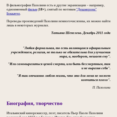
В фильмографии Пазолини есть и другие экранизации – например,
одноименный
фильм
(
18+
), снятый по мотивам
"Декамерона"
Боккаччо
.
Переводы произведений Пазолини немногочисленны, их можно найти
лишь в некоторых журналах.
Татьяна Шепелева. Декабрь 2011 года
"Любая формальная, то есть являющаяся официальным
учреждением, религия, не только не обязательна для улучшения
мира, а, наоборот, мешает ему".
"Или самовыразиться ценой смерти, или быть бессмертным, так
и не выразив себя".
"Я так отчаянно люблю жизнь, что это для меня не может
кончиться плохо".
П. Пазолини
Биография, творчество
Итальянский кинорежиссер, поэт, писатель Пьер Паоло Пазолини