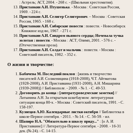
: Астрель; АСТ, 2004. - 268 с. - (Школьная хрестоматия).
Приставкин А.И.
Птушенька
. - Москва : Советская Россия,
1969. - 224 с.
Приставкин А.И.
Селигер Селигерович
. – Москва : Советская
Россия, 1965. - 168 с.
Приставкин А.И.
Сибирские повести
: повести. - Новосибирск
: Книжное изд-во, 1967. - 271 с.
Приставкин А.И.
Синдром пьяного сердца; Ночевала тучка
золотая : повести
. - Москва : АСТ; Олимп, 2001. - 576 с. -
(Отечественная проза).
Приставкин А.И.
Солдат и мальчик
: повести. - Москва :
Советский писатель, 1982. - 352 с.
О жизни и творчестве:
Бабичева М.
Последний поклон
: [жизнь и творчество
писателей А.И. Солженицина (1918-2008), Ч.Т. Айтматова
(1928-2008), А.И. Приставкина (1931-2008), А.Н. Мишарина
(1939-2008)] // Библиополе. - 2009. - № 1. - С. 49-53.
Договорить до конца : [литературоведческие заметки]
//
Латынина А.Н. За открытым шлагбаумом: литературная
ситуация конца 80-х. - Москва : Советский писатель, 1991. - С.
158-197.
Кузнецов А.Ю.
Календарные листки октября
// Библиотека в
школе-Первое сентября. - 2011. - № 14. - С. 56-59. - ил.
Шапиро Н.А.
"Обязательно в школу приду..."
: [о А. И.
Приставкине] // Литература-Первое сентября. - 2008. - 16-31
дек. (№ 24). - С. 14-15.