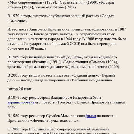
«Мои современники» (1959), «Страна Лэпия» (1960), «Костры
в тайге» (1964), роман «Голубка» (1967).
В 1970-е годы писатель опубликовал военный рассказ «Солдат
и мальчик».
Известность Анатолию Приставкину принесла опубликованная в 1987
году повесть «Ночевала тучка золотая…», затрагивающая тему
депортации чеченского народа в 1944 году. В 1988 году повесть была
отмечена Государственной премией СССР, она была переведена
более чем на 30 языков.
В 1989 году появилась повесть «Кукушата», затем выходили его
произведения «Рязанка» (1991), «Радиостанция «Тамара» (1994),
трехтомный роман-исследование «Долина смертной тени» (2000).
В 2005 году вышли повести писателя «Судный день», «Первый
день — последний день творенья» и «Вагончик мой дальний».
Автор 26 книг.
В 1978 году режиссером Владимиром Назаровым была
экранизирована
его повесть «Голубка» с Еленой Прокловой в главной
роли.
В 1989 году режиссер Сулабек Мамилов снял
фильм
по повести
Приставкина «Ночевала тучка золотая…».
С 1988 года Приставкин был сопредседателем объединения
писателей «Апрель» при Московской писательской организации