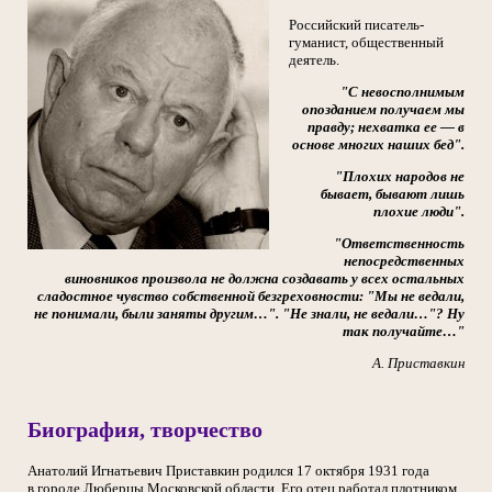
Российский писатель-
гуманист, общественный
деятель.
"С невосполнимым
опозданием получаем мы
правду; нехватка ее — в
основе многих наших бед".
"Плохих народов не
бывает, бывают лишь
плохие люди".
"Ответственность
непосредственных
виновников произвола не должна создавать у всех остальных
сладостное чувство собственной безгреховности: "Мы не ведали,
не понимали, были заняты другим…". "Не знали, не ведали…"? Ну
так получайте…"
А. Приставкин
Биография, творчество
Анатолий Игнатьевич Приставкин родился 17 октября 1931 года
в городе Люберцы Московской области. Его отец работал плотником,