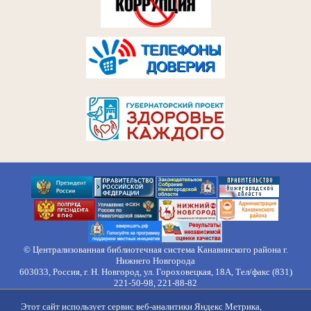
© Централизованная библиотечная система Канавинского района г.
Нижнего Новгорода
603033, Россия, г. Н. Новгород, ул. Гороховецкая, 18А, Тел/факс (831)
221-50-98, 221-88-82
Правила обработки персональных данных
Этот сайт использует сервис веб-аналитики Яндекс Метрика,