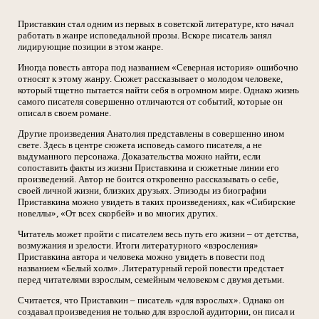
Приставкин стал одним из первых в советской литературе, кто начал
работать в жанре исповедальной прозы. Вскоре писатель занял
лидирующие позиции в этом жанре.
Иногда повесть автора под названием «Северная история» ошибочно
относят к этому жанру. Сюжет рассказывает о молодом человеке,
который тщетно пытается найти себя в огромном мире. Однако жизнь
самого писателя совершенно отличаются от событий, которые он
описал в своем романе.
Другие произведения Анатолия представлены в совершенно ином
свете. Здесь в центре сюжета исповедь самого писателя, а не
выдуманного персонажа. Доказательства можно найти, если
сопоставить факты из жизни Приставкина и сюжетные линии его
произведений. Автор не боится откровенно рассказывать о себе,
своей личной жизни, близких друзьях. Эпизоды из биографии
Приставкина можно увидеть в таких произведениях, как «Сибирские
новеллы», «От всех скорбей» и во многих других.
Читатель может пройти с писателем весь путь его жизни – от детства,
возмужания и зрелости. Итоги литературного «взросления»
Приставкина автора и человека можно увидеть в повести под
названием «Белый холм». Литературный герой повести предстает
перед читателями взрослым, семейным человеком с двумя детьми.
Считается, что Приставкин – писатель «для взрослых». Однако он
создавал произведения не только для взрослой аудитории, он писал и