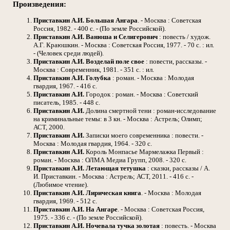
Произведения:
Приставкин А.И.
Большая Ангара
. - Москва : Советская
Россия, 1982. - 400 с. - (По земле Российской).
Приставкин А.И.
Ванюша и Селигерович
: повесть / худож.
А.Г. Краюшкин. - Москва : Советская Россия, 1977. - 70 с. : ил.
- (Человек среди людей).
Приставкин А.И.
Возделай поле свое
: повести, рассказы. -
Москва : Современник, 1981. - 351 с. : ил.
Приставкин А.И.
Голубка
: роман. - Москва : Молодая
гвардия, 1967. - 416 с.
Приставкин А.И.
Городок : роман. - Москва : Советский
писатель, 1985. - 448 с.
Приставкин А.И.
Долина смертной тени : роман-исследование
на криминальные темы: в 3 кн. - Москва : Астрель; Олимп;
АСТ, 2000.
Приставкин А.И.
Записки моего современника : повести. -
Москва : Молодая гвардия, 1964. - 320 с.
Приставкин А.И.
Король Монпасье Мармелажка Первый :
роман. - Москва : ОЛМА Медиа Групп, 2008. - 320 с.
Приставкин А.И.
Летающая тетушка
: сказки, рассказы / А.
И. Приставкин. - Москва : Астрель; АСТ, 2011. - 416 с. -
(Любимое чтение).
Приставкин А.И.
Лирическая книга
. - Москва : Молодая
гвардия, 1969. - 512 с.
Приставкин А.И.
На Ангаре
. - Москва : Советская Россия,
1975. - 336 с. - (По земле Российской).
Приставкин А.И.
Ночевала тучка золотая
: повесть. - Москва