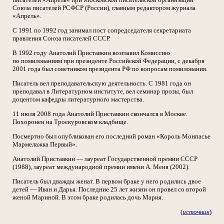
Союза писателей РСФСР (России), главным редактором журнала
«Апрель».
С 1991 по 1992 год занимал пост сопредседателя секретариата
правления Союза писателей СССР.
В 1992 году Анатолий Приставкин возглавил Комиссию
по помилованиям при президенте Российской Федерации, с декабря
2001 года был советником президента РФ по вопросам помилования.
Писатель вел преподавательскую деятельность. С 1981 года он
преподавал в Литературном институте, вел семинар прозы, был
доцентом кафедры литературного мастерства.
11 июля 2008 года Анатолий Приставкин скончался в Москве.
Похоронен на Троекуровском кладбище.
Посмертно был опубликован его последний роман «Король Монпасье
Мармелажка Первый».
Анатолий Приставкин — лауреат Государственной премии СССР
(1988), лауреат международной премии имени А. Меня (2002).
Писатель был дважды женат. В первом браке у него родились двое
детей — Иван и Дарья. Последние 25 лет жизни он провел со второй
женой Мариной. В этом браке родилась дочь Мария.
(
источник
)