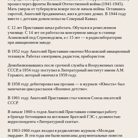
прошел через фронты Великой Отечественной войны (1941-1945).
Мать умерла от туберкулеза вскоре после начала войны. Оставшись
сиротой, Анатолий бродяжничал, жил в детских домах. В 1944 году
вместе с детским домом попал на Северный Кавказ.
С 12 лет Приставкин начал работать. Обучался в ремесленном
училище. С 14 лет он работал на консервном заводе в станице
Асиновской под Серноводском, а с 15 лет — в радиолаборатории
при авиационном заводе.
В 1952 году Анатолий Приставкин окончил Московский авиационный
техникум. Работал электриком, радистом, прибористом.
Демобилизовавшись после срочной службы в Вооруженных силах
СССР, в 1954 году поступил в Литературный институт имени А.М.
Горького, который окончил в 1959 году.
В 1958 году дебютировал как прозаик — в журнале «Юность» был
напечатан цикл рассказов «Военное детство».
В 1961 году Анатолий Приставкин стал членом Союза писателей
СССР.
В начале 1960-х годов Анатолий Приставкин совмещал работу
в бригаде бетонщиков на котловане Братской ГЭС с должностью
корреспондента «Литературной газеты».
В 1963-1966 годах входил в редколлегию журнала «Молодая
гвардия». В эти годы им были написаны документальные повести