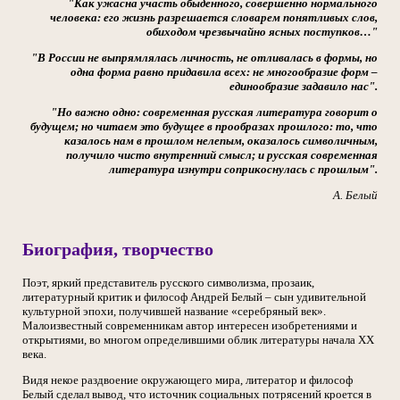
"Как ужасна участь обыденного, совершенно нормального
человека: его жизнь разрешается словарем понятливых слов,
обиходом чрезвычайно ясных поступков…"
"В России не выпрямлялась личность, не отливалась в формы, но
одна форма равно придавила всех: не многообразие форм –
единообразие задавило нас".
"Но важно одно: современная русская литература говорит о
будущем; но читаем это будущее в прообразах прошлого: то, что
казалось нам в прошлом нелепым, оказалось символичным,
получило чисто внутренний смысл; и русская современная
литература изнутри соприкоснулась с прошлым".
А. Белый
Биография, творчество
Поэт, яркий представитель русского символизма, прозаик,
литературный критик и философ Андрей Белый – сын удивительной
культурной эпохи, получившей название «серебряный век».
Малоизвестный современникам автор интересен изобретениями и
открытиями, во многом определившими облик литературы начала ХХ
века.
Видя некое раздвоение окружающего мира, литератор и философ
Белый сделал вывод, что источник социальных потрясений кроется в