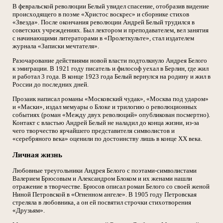
В февральской революции Белый увидел спасение, отобразив видение
происходящего в поэме «Христос воскрес» и сборнике стихов
«Звезда». После окончания революции Андрей Белый трудился в
советских учреждениях. Был лектором и преподавателем, вел занятия
с начинающими литераторами в «Пролеткульте», стал издателем
журнала «Записки мечтателя».
Разочарование действиями новой власти подтолкнуло Андрея Белого
к эмиграции. В 1921 году писатель и философ уехал в Берлин, где жил
и работал 3 года. В конце 1923 года Белый вернулся на родину и жил в
России до последних дней.
Прозаик написал романы «Московский чудак», «Москва под ударом»
и «Маски», издал мемуары о Блоке и трилогию о революционных
событиях (роман «Между двух революций» опубликован посмертно).
Контакт с властью Андрей Белый не наладил до конца жизни, из-за
чего творчество ярчайшего представителя символистов и
«серебряного века» оценили по достоинству лишь в конце ХХ века.
Личная жизнь
Любовные треугольники Андрея Белого с поэтами-символистами
Валерием Брюсовым и Александром Блоком и их женами нашли
отражение в творчестве. Брюсов описал роман Белого со своей женой
Ниной Петровской в «Огненном ангеле». В 1905 году Петровская
стреляла в любовника, а он ей посвятил строчки стихотворения
«Друзьям».