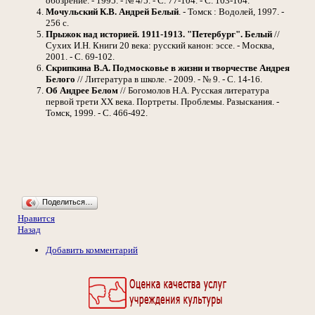
обозрение. - 1995. - № 4/5. - С. 77-104. - С. 103-104.
Мочульский К.В.
Андрей Белый
. - Томск : Водолей, 1997. -
256 с.
Прыжок над историей. 1911-1913. "Петербург". Белый
//
Сухих И.Н. Книги 20 века: русский канон: эссе. - Москва,
2001. - С. 69-102.
Скрипкина В.А.
Подмосковье в жизни и творчестве Андрея
Белого
// Литература в школе. - 2009. - № 9. - С. 14-16.
Об Андрее Белом
// Богомолов Н.А. Русская литература
первой трети ХХ века. Портреты. Проблемы. Разыскания. -
Томск, 1999. - С. 466-492.
Поделиться…
Нравится
Назад
Добавить комментарий