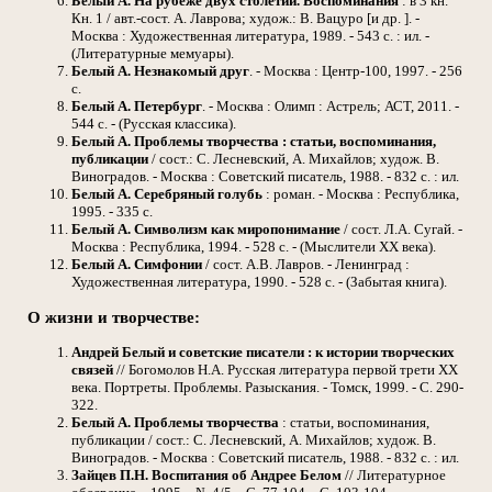
Белый А.
На рубеже двух столетий. Воспоминания
: в 3 кн.
Кн. 1 / авт.-сост. А. Лаврова; худож.: В. Вацуро [и др. ]. -
Москва : Художественная литература, 1989. - 543 с. : ил. -
(Литературные мемуары).
Белый А.
Незнакомый друг
. - Москва : Центр-100, 1997. - 256
с.
Белый А.
Петербург
. - Москва : Олимп : Астрель; АСТ, 2011. -
544 с. - (Русская классика).
Белый А.
Проблемы творчества : статьи, воспоминания,
публикации
/ сост.: С. Лесневский, А. Михайлов; худож. В.
Виноградов. - Москва : Советский писатель, 1988. - 832 с. : ил.
Белый А.
Серебряный голубь
: роман. - Москва : Республика,
1995. - 335 с.
Белый А.
Символизм как миропонимание
/ сост. Л.А. Сугай. -
Москва : Республика, 1994. - 528 с. - (Мыслители XX века).
Белый А.
Симфонии
/ сост. А.В. Лавров. - Ленинград :
Художественная литература, 1990. - 528 с. - (Забытая книга).
О жизни и творчестве:
Андрей Белый и советские писатели : к истории творческих
связей
// Богомолов Н.А. Русская литература первой трети ХХ
века. Портреты. Проблемы. Разыскания. - Томск, 1999. - С. 290-
322.
Белый А.
Проблемы творчества
: статьи, воспоминания,
публикации / сост.: С. Лесневский, А. Михайлов; худож. В.
Виноградов. - Москва : Советский писатель, 1988. - 832 с. : ил.
Зайцев П.Н.
Воспитания об Андрее Белом
// Литературное