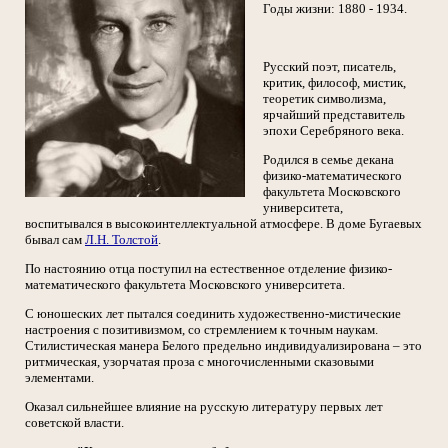
Годы жизни: 1880 - 1934.
Русский поэт, писатель,
критик, философ, мистик,
теоретик символизма,
ярчайший представитель
эпохи Серебряного века.
Родился в семье декана
физико-математического
факультета Московского
университета,
воспитывался в высокоинтеллектуальной атмосфере. В доме Бугаевых
бывал сам
Л.Н. Толстой
.
По настоянию отца поступил на естественное отделение физико-
математического факультета Московского университета.
С юношеских лет пытался соединить художественно-мистические
настроения с позитивизмом, со стремлением к точным наукам.
Стилистическая манера Белого предельно индивидуализирована – это
ритмическая, узорчатая проза с многочисленными сказовыми
элементами.
Оказал сильнейшее влияние на русскую литературу первых лет
советской власти.