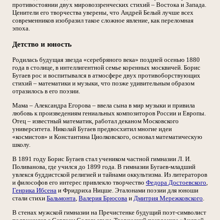
противостоянии двух мировоззренческих стихий – Востока и Запада.
Ценители его творчества уверены, что Андрей Белый лучше всех
современников изобразил такое сложное явление, как переломная
эпоха.
Детство и юность
Родилась будущая звезда «серебряного века» поздней осенью 1880
года в столице, в интеллигентной семье коренных москвичей. Борис
Бугаев рос и воспитывался в атмосфере двух противоборствующих
стихий – математики и музыки, что позже удивительным образом
отразилось в его поэзии.
Мама – Александра Егорова – ввела сына в мир музыки и привила
любовь к произведениям гениальных композиторов России и Европы.
Отец – известный математик, работал деканом Московского
университета. Николай Бугаев предвосхитил многие идеи
«космистов» и Константина Циолковского, основал математическую
школу.
В 1891 году Борис Бугаев стал учеником частной гимназии Л. И.
Поливанова, где учился до 1899 года. В гимназии Бугаев-младший
увлекся буддистской религией и тайнами оккультизма. Из литераторов
и философов его интерес привлекло творчество
Федора Достоевского
,
Генрика Ибсена
и Фридриха Ницше. Эталонами поэзии для юноши
стали стихи
Бальмонта
,
Валерия Брюсова
и
Дмитрия Мережковского
.
В стенах мужской гимназии на Пречистенке будущий поэт-символист