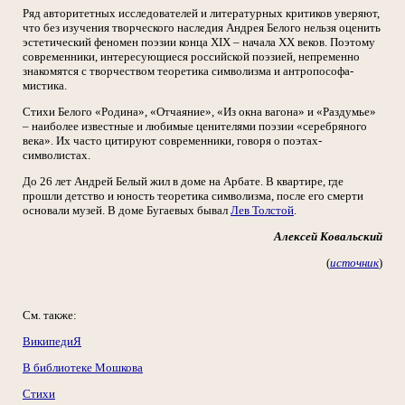
Ряд авторитетных исследователей и литературных критиков уверяют,
что без изучения творческого наследия Андрея Белого нельзя оценить
эстетический феномен поэзии конца XIX – начала XX веков. Поэтому
современники, интересующиеся российской поэзией, непременно
знакомятся с творчеством теоретика символизма и антропософа-
мистика.
Стихи Белого «Родина», «Отчаяние», «Из окна вагона» и «Раздумье»
– наиболее известные и любимые ценителями поэзии «серебряного
века». Их часто цитируют современники, говоря о поэтах-
символистах.
До 26 лет Андрей Белый жил в доме на Арбате. В квартире, где
прошли детство и юность теоретика символизма, после его смерти
основали музей. В доме Бугаевых бывал
Лев Толстой
.
Алексей Ковальский
(
источник
)
См. также:
ВикипедиЯ
В библиотеке Мошкова
Стихи