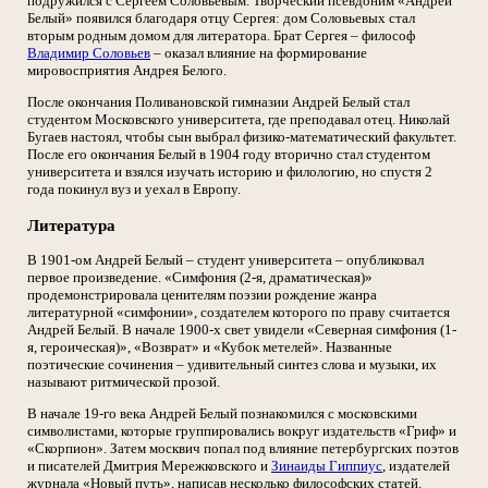
подружился с Сергеем Соловьевым. Творческий псевдоним «Андрей
Белый» появился благодаря отцу Сергея: дом Соловьевых стал
вторым родным домом для литератора. Брат Сергея – философ
Владимир Соловьев
– оказал влияние на формирование
мировосприятия Андрея Белого.
После окончания Поливановской гимназии Андрей Белый стал
студентом Московского университета, где преподавал отец. Николай
Бугаев настоял, чтобы сын выбрал физико-математический факультет.
После его окончания Белый в 1904 году вторично стал студентом
университета и взялся изучать историю и филологию, но спустя 2
года покинул вуз и уехал в Европу.
Литература
В 1901-ом Андрей Белый – студент университета – опубликовал
первое произведение. «Симфония (2-я, драматическая)»
продемонстрировала ценителям поэзии рождение жанра
литературной «симфонии», создателем которого по праву считается
Андрей Белый. В начале 1900-х свет увидели «Северная симфония (1-
я, героическая)», «Возврат» и «Кубок метелей». Названные
поэтические сочинения – удивительный синтез слова и музыки, их
называют ритмической прозой.
В начале 19-го века Андрей Белый познакомился с московскими
символистами, которые группировались вокруг издательств «Гриф» и
«Скорпион». Затем москвич попал под влияние петербургских поэтов
и писателей Дмитрия Мережковского и
Зинаиды Гиппиус
, издателей
журнала «Новый путь», написав несколько философских статей.