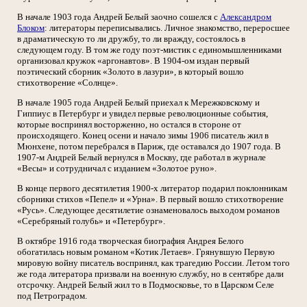
В начале 1903 года Андрей Белый заочно сошелся с
Александром
Блоком
: литераторы переписывались. Личное знакомство, переросшее
в драматическую то ли дружбу, то ли вражду, состоялось в
следующем году. В том же году поэт-мистик с единомышленниками
организовал кружок «аргонавтов». В 1904-ом издан первый
поэтический сборник «Золото в лазури», в который вошло
стихотворение «Солнце».
В начале 1905 года Андрей Белый приехал к Мережковскому и
Гиппиус в Петербург и увидел первые революционные события,
которые воспринял восторженно, но остался в стороне от
происходящего. Конец осени и начало зимы 1906 писатель жил в
Мюнхене, потом перебрался в Париж, где оставался до 1907 года. В
1907-м Андрей Белый вернулся в Москву, где работал в журнале
«Весы» и сотрудничал с изданием «Золотое руно».
В конце первого десятилетия 1900-х литератор подарил поклонникам
сборники стихов «Пепел» и «Урна». В первый вошло стихотворение
«Русь». Следующее десятилетие ознаменовалось выходом романов
«Серебряный голубь» и «Петербург».
В октябре 1916 года творческая биография Андрея Белого
обогатилась новым романом «Котик Летаев». Грянувшую Первую
мировую войну писатель воспринял, как трагедию России. Летом того
же года литератора призвали на военную службу, но в сентябре дали
отсрочку. Андрей Белый жил то в Подмосковье, то в Царском Селе
под Петроградом.