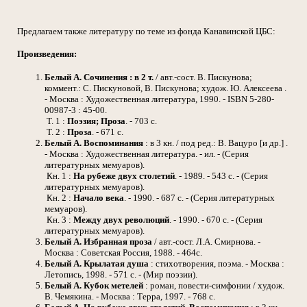
Предлагаем также литературу по теме из фонда Канавинской ЦБС:
Произведения:
Белый А.
Сочинения : в 2 т.
/ авт.-сост. В. Пискунова;
коммент.: С. Пискуновой, В. Пискунова; худож. Ю. Алексеева .
- Москва : Художественная литература, 1990. - ISBN 5-280-
00987-3 : 45-00.
Т. 1 :
Поэзия; Проза
. - 703 с.
Т. 2 :
Проза
. - 671 с.
Белый А.
Воспоминания
: в 3 кн. / под ред.: В. Вацуро [и др.] .
- Москва : Художественная литература. - ил. - (Серия
литературных мемуаров).
Кн. 1 :
На рубеже двух столетий
. - 1989. - 543 с. - (Серия
литературных мемуаров).
Кн. 2 :
Начало века
. - 1990. - 687 с. - (Серия литературных
мемуаров).
Кн. 3 :
Между двух революций
. - 1990. - 670 с. - (Серия
литературных мемуаров).
Белый А.
Избранная проза
/ авт.-сост. Л.А. Смирнова. -
Москва : Советская Россия, 1988. - 464с.
Белый А.
Крылатая душа
: стихотворения, поэма. - Москва :
Летопись, 1998. - 571 с. - (Мир поэзии).
Белый А.
Кубок метелей
: роман, повести-симфонии / худож.
В. Чемякина. - Москва : Терра, 1997. - 768 с.