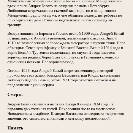
Мучительные отношения с женой Блока – Любовью Менделеевой –
вдохновили Андрея Белого на создание романа «Петербург».
Любовники встречались на съемной квартире, но в конце-концов
Менделеева предпочла мужа, о чем объявила Белому, потребовав не
приходить в их дом. Отчаянье подтолкнуло поэта к отъезду за
границу.
Возвратившись из Европы в Россию весной 1909 года, Андрей Белый
познакомился с Анной Тургеневой, племянницей классика. Зимой
1910-го возлюбленная сопровождала литератора в путешествии. Пара
объездила Северную Африку и Ближний Восток. Весной 1914 года в
Берне Белый и Тургенева поженились, но спустя 2 года писатель
вернулся на родину. Через 5 лет он приехал в Германию к жене, но
отношения иссякли. Последовал развод.
Осенью 1923 года Андрей Белый встретил женщину, с которой
прожил остаток жизни. Клавдия Васильева, или Клодя, как называл
любимую Андрей Белый, летом 1931 года ответила согласием на
предложение руки и сердца.
Смерть
Андрей Белый скончался на руках Клоди 8 января 1934 года от
паралича дыхательных путей. Похоронили поэта на московском
Новодевичьем кладбище. Клавдия Васильева исследовала творчество
знаменитого символиста, написав о нем книгу воспоминаний.
Память