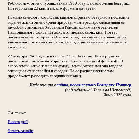
Робинсоне», была опубликована в 1930 году. За свою жизнь Беатрикс
Поттер издала 23 книги малого формата для детей.
Помимо сельского хозяйства, главной страстью Беатрикс в последние
годы ее жизни была охрана природы – интерес, вдохновленный ее
дружбой с викарием Хардвиком Ронсли, одним из учредителей
Национального фонда. На доход от продаж своих книг Поттер
покупала земли и фермы в Озерном крае, тем самым сохраняя часть
уникального пейзажа края, а также традиционные методы сельского
хозяйства.
22 декабря 1943 года, в возрасте 77 лет Беатрикс Поттер умерла
после продолжительного бронхита. Она завещала 14 ферм и 4000
акров земли Национальному фонду. Земли, которыми она владела,
защищают от застройки и сегодня. По ее распоряжению там
продолжают разводить хердвикских овец.
Информация с
сайта, посвященного Беатрикс Поттер
(под редакцией Татьяны Шепелевой)
Июль 2022 года
См. также:
ВикипедиЯ
Читать онлайн