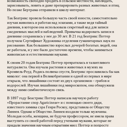
возможность свободно бродить в сельской местности, наблюдать,
зарисовывать, ловить и даже препарировать разных животных и птиц.
Но позже Бертрама отправили в школу-интернат.
Так Беатрикс провела большую часть своей юности, самостоятельно
изучая живопись и работая над эскизами, а также ведя тайный
дневник, в котором она использовала секретный код для записи
ежедневных мыслей и наблюдений. Привычка кодировать записи в
дневнике сохранилась у нее до 30 лет. В 21 год Беатрикс Поттер
получила Сертификат Художника отделения гуманитарных наук по
рисованию. Как большинство взрослых дочерей богатых людей, она
не работала, и у нее было достаточно времени, чтобы заниматься
живописью и естественными науками.
К своим 20 годам Беатрикс Поттер превратилась в талантливого
натуралиста. Она изучала растения и животных в музеях на
Кромвель-Роуд. Родись полвека спустя, Беатрикс прославилась бы как
миколог: она первой в Великобритании и одной из первых в мире
открыла, что лишайники состоят из двух организмов – грибов и
водорослей. Изучая лишайники под микроскопом, она обнаружила
между ними симбиотическую связь.
В 1897 году Беастрикс Поттер написала научную работу
«Прорастание спор Agaricineae» и с помощью своего дяди,
известного химика сэра Генри Роскоу, представила ее Обществу
Линнея. Однако в Общество Линнея входили только мужчины.
Молодая особа, женщина, не будучи профессором, не имела права
выступить со своей работой перед учеными мужами, которые не
придали значения научным открытиям мисс Поттер и попросту