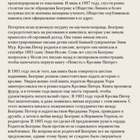
проигнорировали ее изыскания. И лишь в 1997 году, спустя ровно
столетие после обращения Беатрикс в Общество Линнея и более
полувека после кончины женщины-ученого, Общество опубликовало
наконец свои официальные извинения в ее адрес.
Потерпев незаслуженную неудачу на научном поприще, Беатрикс
сосредоточитлась на рисовании и живописи, которые уже начали
приносить ей скромный доход. Она также начала писать
иллюстрированные письма детям своей бывшей гувернантки Энни
Мур. Кролик Питер родился в письме, которое она написала в
сентябре 1893 сыну Энни Ноэлю. Семь лет спустя Беатрикс
попросила у Ноэля это письмо назад и скопировала иллюстрации,
чтобы напечатать первую книгу «Повесть о Кролике Питере».
В 1901 году после того, как книга была отвергнута шестью
изданиями, Беатрикс решила самостоятельно издать историю о
кролике. Увидев копию этой книги, издатель Фредерик Уорн
заинтересовался ею и решил издать Кролика Питера. Книга произвела
фурор, и в течение года вышло еще шесть тиражей, чтобы
удовлетворить читательский спрос. В 1903 году герой Кролик Питер
был запатентован, и даже появилась мягкая игрушка с этим именем. С
этого момента началось пожизненное сотрудничество между
Беатрикс Поттер и издательством Фредерика Уорна, приведшее к
дружбе, а затем и любви между Беатрикс и Норманом Уорном, ее
редактором. В 1905 году он сделал ей предложение руки и сердца.
Родители Беатрикс были против из-за социального неравенства
влюбленных. Но вопреки воле родителей Беатрикс все же приняла
предложение, однако этому браку не суждено было свершиться: