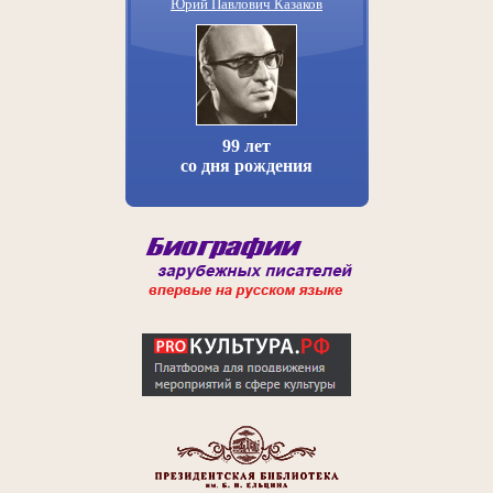
Юрий Павлович Казаков
99 лет
со дня рождения