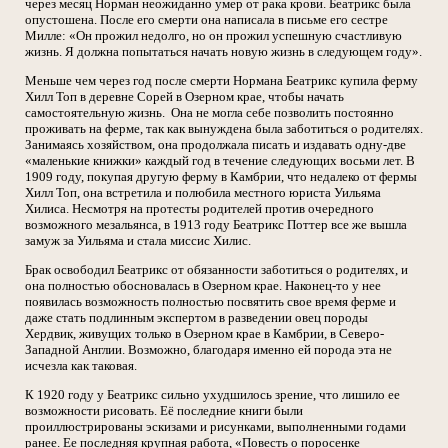
через месяц Норман неожиданно умер от рака крови. Беатрикс была
опустошена. После его смерти она написала в письме его сестре
Милле: «Он прожил недолго, но он прожил успешную счастливую
жизнь. Я должна попытаться начать новую жизнь в следующем году».
Меньше чем через год после смерти Нормана Беатрикс купила ферму
Хилл Топ в деревне Сорей в Озерном крае, чтобы начать
самостоятельную жизнь. Она не могла себе позволить постоянно
проживать на ферме, так как вынуждена была заботиться о родителях.
Занимаясь хозяйством, она продолжала писать и издавать одну-две
«маленькие книжки» каждый год в течение следующих восьми лет. В
1909 году, покупая другую ферму в Камбрии, что недалеко от фермы
Хилл Топ, она встретила и полюбила местного юриста Уильяма
Хилиса. Несмотря на протесты родителей против очередного
возможного мезальянса, в 1913 году Беатрикс Поттер все же вышла
замуж за Уильяма и стала миссис Хилис.
Брак освободил Беатрикс от обязанности заботиться о родителях, и
она полностью обосновалась в Озерном крае. Наконец-то у нее
появилась возможность полностью посвятить свое время ферме и
даже стать подлинным экспертом в разведении овец породы
Хердвик, живущих только в Озерном крае в Камбрии, в Северо-
Западной Англии. Возможно, благодаря именно ей порода эта не
исчезла как таковая.
К 1920 году у Беатрикс сильно ухудшилось зрение, что лишило ее
возможности рисовать. Её последние книги были
проиллюстрированы эскизами и рисунками, выполненными годами
ранее. Ее последняя крупная работа, «Повесть о поросенке