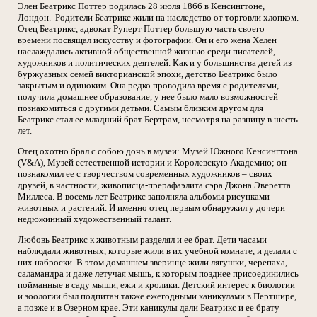
Элен Беатрикс Поттер родилась 28 июля 1866 в Кенсингтоне,
Лондон. Родители Беатрикс жили на наследство от торговли хлопком.
Отец Беатрикс, адвокат Руперт Поттер большую часть своего
времени посвящал искусству и фотографии. Он и его жена Хелен
наслаждались активной общественной жизнью среди писателей,
художников и политических деятелей. Как и у большинства детей из
буржуазных семей викторианской эпохи, детство Беатрикс было
закрытым и одиноким. Она редко проводила время с родителями,
получила домашнее образование, у нее было мало возможностей
познакомиться с другими детьми. Самым близким другом для
Беатрикс стал ее младший брат Бертрам, несмотря на разницу в шесть
лет.
Отец охотно брал с собою дочь в музеи: Музей Южного Кенсингтона
(V&A), Музей естественной истории и Королевскую Академию; он
познакомил ее с творчеством современных художников – своих
друзей, в частности, живописца-прерафаэлита сэра Джона Эверетта
Миллеса. В восемь лет Беатрикс заполняла альбомы рисунками
животных и растений. И именно отец первым обнаружил у дочери
недюжинный художественный талант.
Любовь Беатрикс к животным разделял и ее брат. Дети часами
наблюдали животных, которые жили в их учебной комнате, и делали с
них наброски. В этом домашнем зверинце жили лягушки, черепаха,
саламандра и даже летучая мышь, к которым позднее присоединились
пойманные в саду мыши, ежи и кролики. Детский интерес к биологии
и зоологии был подпитан также ежегодными каникулами в Пертшире,
а позже и в Озерном крае. Эти каникулы дали Беатрикс и ее брату