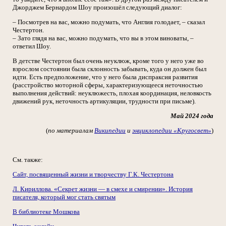
Джорджем Бернардом Шоу произошёл следующий диалог:
– Посмотрев на вас, можно подумать, что Англия голодает, – сказал
Честертон.
– Зато глядя на вас, можно подумать, что вы в этом виноваты, –
ответил Шоу.
В детстве Честертон был очень неуклюж, кроме того у него уже во
взрослом состоянии была склонность забывать, куда он должен был
идти. Есть предположение, что у него была диспраксия развития
(расстройство моторной сферы, характеризующееся неточностью
выполнения действий: неуклюжесть, плохая координация, неловкость
движений рук, неточность артикуляции, трудности при письме).
Май 2024 года
(
по материалам
Википедии
и
энциклопедии «Кругосвет»
)
См. также:
Сайт, посвященный жизни и творчеству Г.К. Честертона
Л. Кириллова. «Секрет жизни — в смехе и смирении». История
писателя, который мог стать святым
В библиотеке Мошкова