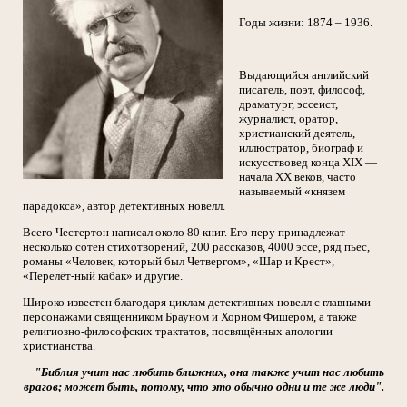
Годы жизни: 1874 – 1936.
Выдающийся английский
писатель, поэт, философ,
драматург, эссеист,
журналист, оратор,
христианский деятель,
иллюстратор, биограф и
искусствовед конца XIX —
начала XX веков, часто
называемый «князем
парадокса», автор детективных новелл.
Всего Честертон написал около 80 книг. Его перу принадлежат
несколько сотен стихотворений, 200 рассказов, 4000 эссе, ряд пьес,
романы «Человек, который был Четвергом», «Шар и Крест»,
«Перелёт-ный кабак» и другие.
Широко известен благодаря циклам детективных новелл с главными
персонажами священником Брауном и Хорном Фишером, а также
религиозно-философских трактатов, посвящённых апологии
христианства.
"Библия учит нас любить ближних, она также учит нас любить
врагов; может быть, потому, что это обычно одни и те же люди".