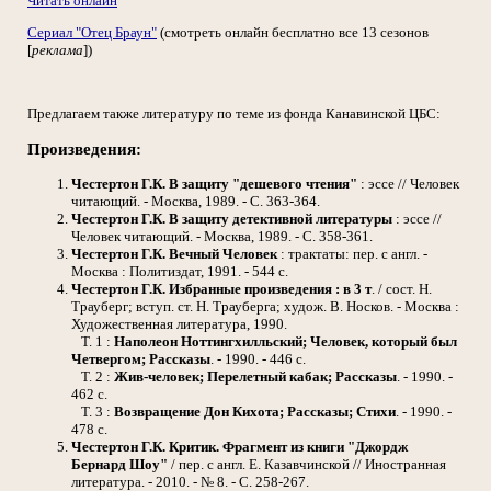
Читать онлайн
Сериал "Отец Браун"
(смотреть онлайн бесплатно все 13 сезонов
[
реклама
])
Предлагаем также литературу по теме из фонда Канавинской ЦБС:
Произведения:
Честертон Г.К.
В защиту "дешевого чтения"
: эссе // Человек
читающий. - Москва, 1989. - С. 363-364.
Честертон Г.К.
В защиту детективной литературы
: эссе //
Человек читающий. - Москва, 1989. - С. 358-361.
Честертон Г.К.
Вечный Человек
: трактаты: пер. с англ. -
Москва : Политиздат, 1991. - 544 с.
Честертон Г.К.
Избранные произведения : в 3 т
. / сост. Н.
Трауберг; вступ. ст. Н. Трауберга; худож. В. Носков. - Москва :
Художественная литература, 1990.
Т. 1 :
Наполеон Ноттингхилльский; Человек, который был
Четвергом; Рассказы
. - 1990. - 446 с.
Т. 2 :
Жив-человек; Перелетный кабак; Рассказы
. - 1990. -
462 с.
Т. 3 :
Возвращение Дон Кихота; Рассказы; Стихи
. - 1990. -
478 с.
Честертон Г.К.
Критик. Фрагмент из книги "Джордж
Бернард Шоу"
/ пер. с англ. Е. Казавчинской // Иностранная
литература. - 2010. - № 8. - С. 258-267.