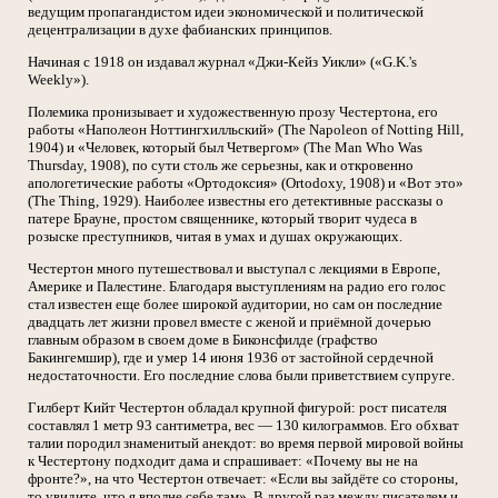
ведущим пропагандистом идеи экономической и политической
децентрализации в духе фабианских принципов.
Начиная с 1918 он издавал журнал «Джи-Кейз Уикли» («G.K.'s
Weekly»).
Полемика пронизывает и художественную прозу Честертона, его
работы «Наполеон Ноттингхилльский» (The Napoleon of Notting Hill,
1904) и «Человек, который был Четвергом» (The Man Who Was
Thursday, 1908), по сути столь же серьезны, как и откровенно
апологетические работы «Ортодоксия» (Ortodoxy, 1908) и «Вот это»
(The Thing, 1929). Наиболее известны его детективные рассказы о
патере Брауне, простом священнике, который творит чудеса в
розыске преступников, читая в умах и душах окружающих.
Честертон много путешествовал и выступал с лекциями в Европе,
Америке и Палестине. Благодаря выступлениям на радио его голос
стал известен еще более широкой аудитории, но сам он последние
двадцать лет жизни провел вместе с женой и приёмной дочерью
главным образом в своем доме в Биконсфилде (графство
Бакингемшир), где и умер 14 июня 1936 от застойной сердечной
недостаточности. Его последние слова были приветствием супруге.
Гилберт Кийт Честертон обладал крупной фигурой: рост писателя
составлял 1 метр 93 сантиметра, вес — 130 килограммов. Его обхват
талии породил знаменитый анекдот: во время первой мировой войны
к Честертону подходит дама и спрашивает: «Почему вы не на
фронте?», на что Честертон отвечает: «Если вы зайдёте со стороны,
то увидите, что я вполне себе там». В другой раз между писателем и