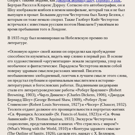
споры с такими людьми, как
Джордж Бернард Шоу
,
Герберт Уэллс
,
Бертран Рассел и Клэренс Дэрроу. Согласно его автобиографии, он и
Шоу изображали ковбоев в немом кинофильме, который так и не был
выпущен в прокат. Большим другом Честертона был Хилер Беллок, с
которым он тоже немало спорил. Также Гилберт Кийт Честертон
встречался с известным русским поэтом Николаем Гумилёвым во
время пребывания того в Лондоне.
В 1935 году был номинирован на Нобелевскую премию по
литературе.
«Основную идею» своей жизни он определял как пробуждение
способности изумляться, видеть мир словно в первый раз. В основе
его художественной «аргументации» лежали эксцентрика, упор на
необычное и фантастическое. Парадоксы Честертона являли собой
поверку здравым смыслом расхожих мнений. Писатель
необыкновенно злободневный, газетчик в лучшем смысле этого слова,
он предстал глубоким и оригинальным мыслителем в историко-
литературных и богословских работах. Подлинными шедеврами
стали его литературоведческие работы «Роберт Браунинг» (Robert
Browning, 1903), «Чарлз Диккенс» (Charles Dickens, 1906), «Джордж
Бернард Шоу» (George Bernard Shaw, 1909), «Роберт Луис
Стивенсон» (Robert Louis Stevenson, 1927) и «Чосер» (Chaucer, 1932).
Теологи отдают должное его проницательности в портретах-житиях
«Св. Франциск Ассизский» (St. Francis of Assisi, 1923) и «Св. Фома
Аквинский» (St. Thomas Aquinas, 1933). Экскурсы Честертона в
социологию, представленные в книгах «Что стряслось с миром?»
(What's Wrong with the World, 1910) и «Контуры здравого смысла»
(The Outline of Sanity, 1926), сделали его, наряду с Х. Беллоком,