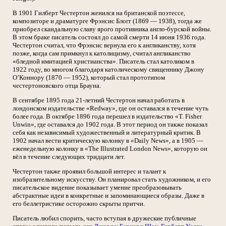
В 1901 Гилберт Честертон женился на британской поэтессе,
композиторе и драматурге Фрэнсис Блогг (1869 — 1938), тогда же
приобрел скандальную славу ярого противника англо-бурской войны.
В этом браке писатель состоял до самой смерти 14 июня 1936 года.
Честертон считал, что Фрэнсис вернула его к англиканству, хотя
позже, когда сам примкнул к католицизму, считал англиканство
«бледной имитацией христианства». Писатель стал католиком в
1922 году, во многом благодаря католическому священнику Джону
О’Коннору (1870 — 1952), который стал прототипом
честертоновского отца Брауна.
В сентябре 1895 года 21-летний Честертон начал работать в
лондонском издательстве «Redway», где он оставался в течение чуть
более года. В октябре 1896 года перешел в издательство «T. Fisher
Unwin», где оставался до 1902 года. В этот период он также показал
себя как независимый художественный и литературный критик. В
1902 начал вести критическую колонку в «Daily News», а в 1905 —
еженедельную колонку в «The Illustrated London News», которую он
вёл в течение следующих тридцати лет.
Честертон также проявил большой интерес и талант к
изобразительному искусству. Он планировал стать художником, и его
писательское видение показывает умение преобразовывать
абстрактные идеи в конкретные и запоминающиеся образы. Даже в
его беллетристике осторожно скрыты притчи.
Писатель любил спорить, часто вступая в дружеские публичные