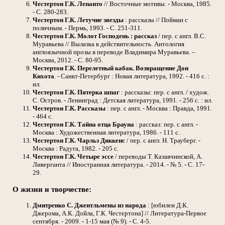
Честертон Г.К.
Лепанто
// Восточные мотивы. - Москва, 1985.
- С. 280-283.
Честертон Г.К.
Летучие звезды
: рассказы // Пойман с
поличным. - Пермь, 1993. - С. 251-311.
Честертон Г.К.
Молот Господень : рассказ
/ пер. с англ. В.С.
Муравьева // Вылазка в действительность. Антология
англоязычной прозы в переводе Владимира Муравьева. –
Москва, 2012. - С. 80-95.
Честертон Г.К.
Перелетный кабак. Возвращение Дон
Кихота
. - Санкт-Петербург : Новая литература, 1992. - 416 с. :
ил.
Честертон Г.К.
Пятерка шпаг
: рассказы: пер. с англ. / худож.
С. Остров. - Ленинград : Детская литература, 1991. - 256 с. : ил.
Честертон Г.К.
Рассказы
: пер. с англ. - Москва : Правда, 1991.
- 464 с.
Честертон Г.К.
Тайна отца Брауна
: рассказ: пер. с англ. -
Москва : Художественная литература, 1986. - 111 с.
Честертон Г.К.
Чарльз Диккенс
/ пер. с англ. Н. Трауберг. -
Москва : Радуга, 1982. - 205 с.
Честертон Г.К.
Четыре эссе
/ переводы Т. Казавчинской, А.
Ливерганта // Иностранная литература. - 2014. - № 5. - С. 17-
29.
О жизни и творчестве:
Дмитренко С.
Джентльмены из народа
: [юбилеи Д.К.
Джерома, А.К. Дойла, Г.К. Честертона] // Литература-Первое
сентября. - 2009. - 1-15 мая (№ 9). - С. 4-5.