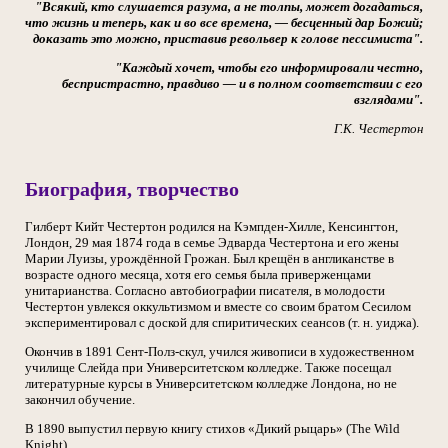
"Всякий, кто слушается разума, а не толпы, может догадаться,
что жизнь и теперь, как и во все времена, — бесценный дар Божий;
доказать это можно, приставив револьвер к голове пессимиста".
"Каждый хочет, чтобы его информировали честно,
беспристрастно, правдиво — и в полном соответствии с его
взглядами".
Г.К. Честертон
Биография, творчество
Гилберт Кийт Честертон родился на Кэмпден-Хилле, Кенсингтон,
Лондон, 29 мая 1874 года в семье Эдварда Честертона и его жены
Марии Луизы, урождённой Грожан. Был крещён в англиканстве в
возрасте одного месяца, хотя его семья была приверженцами
унитарианства. Согласно автобиографии писателя, в молодости
Честертон увлекся оккультизмом и вместе со своим братом Сесилом
экспериментировал с доской для спиритических сеансов (т. н. уиджа).
Окончив в 1891 Сент-Полз-cкул, учился живописи в художественном
училище Слейда при Университетском колледже. Также посещал
литературные курсы в Университетском колледже Лондона, но не
закончил обучение.
В 1890 выпустил первую книгу стихов «Дикий рыцарь» (The Wild
Knight).