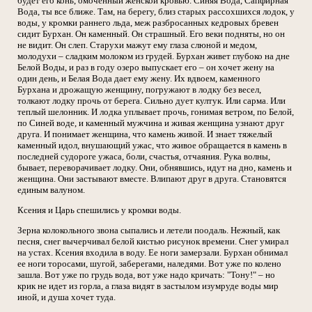
будет его конь, омоченный женской кровью. Синяя Вода, Сапфирная
Вода, ты все ближе. Там, на берегу, близ старых рассохшихся лодок, у
воды, у кромки раннего льда, меж разбросанных кедровых бревен
сидит Бурхан. Он каменный. Он страшный. Его веки подняты, но он
не видит. Он слеп. Старухи мажут ему глаза слюной и медом,
молодухи – сладким молоком из грудей. Бурхан живет глубоко на дне
Белой Воды, и раз в году озеро выпускает его – он хочет жену на
один день, и Белая Вода дает ему жену. Их вдвоем, каменного
Бурхана и дрожащую женщину, погружают в лодку без весел,
толкают лодку прочь от берега. Сильно дует култук. Или сарма. Или
теплый шелонник. И лодка уплывает прочь, гонимая ветром, по Белой,
по Синей воде, и каменный мужчина и живая женщина узнают друг
друга. И понимает женщина, что камень живой. И знает тяжелый
каменный идол, внушающий ужас, что живое обращается в камень в
последней судороге ужаса, боли, счастья, отчаяния. Рука волны,
бывает, переворачивает лодку. Они, обнявшись, идут на дно, камень и
женщина. Они застывают вместе. Влипают друг в друга. Становятся
единым валуном.
Ксения и Царь спешились у кромки воды.
Зерна колокольного звона сыпались и летели поодаль. Нежный, как
песня, снег вычерчивал белой кистью рисунок времени. Снег умирал
на устах. Ксения входила в воду. Ее ноги замерзали. Бурхан обнимал
ее ноги торосами, шугой, заберегами, наледями. Вот уже по колено
зашла. Вот уже по грудь вода, вот уже надо кричать: "Тону!" – но
крик не идет из горла, а глаза видят в застылом изумруде воды мир
иной, и душа хочет туда.