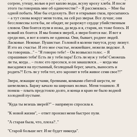
согрею, утешу, волью в рот каплю воды, всуну кроху хлеба. И после
этого ты говоришь мне об одиночестве? – Я рассмеялась. – Мне бы
одной побыть. Мне бы отдохнуть. Вот я открываю глаза, просыпаюсь
– а тут снова вокруг меня толпа, на сей раз зверья. Все лучше; они
бессловесны хотя бы, не обидят, не разрежут сердце убийственным
словом. Они боятся пули и ножа, да ведь и я, старик, их тоже боюсь. И
всякий их боится. И мы боимся зверей, а звери боятся нас. И вот я
среди них, и вот я опять не одинока. Они, бывает, роднее людей.
Ласковые. Нежные. Пушистые. Головой в колени ткнутся, руку лизнут.
И это их счастье. И это мое счастье, нежнейшее, нежели людское. А
ты говоришь..." – "Я говорю тебе! – Он возвысил голос. – Я
спрашиваю тебя! Есть ли у тебя пара! Есть ли муж у тебя! Сможешь
ли ты, когда... – голос его пресекся, и он закашлялся... – когда мы
высадимся на пустынный, безлюдный берег, зачать, выносить и
родить?! Есть ли у тебя тот, кто заронит в тебя живое семя свое?!”
Звери, лежащие кучами, бревнами, комками сбитой шерсти, не
шевелились. Баржу качало на широких волнах. Меня тошнило. Я
поняла – плыть предстояло долго, и конца и краю не было водной
холодной пустыне.
"Куда ты везешь зверей?" – напрямую спросила я.
"К новой жизни", – ответ пронзил меня быстрее пули.
"А старая была, что, плоха?.."
"Старой больше нет. И не будет никогда".