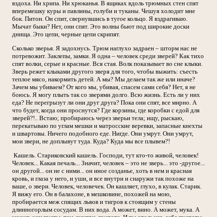
вздоха. Ни хрипа. Ни хрюканья. В ящиках вдоль трюмных стен спят
вперемешку куры и павлины, голуби и туканы. Чешуя холодит мне
бок. Питон. Он спит, свернувшись в тугое кольцо. Я вздрагиваю.
Мычат быки? Нет, они спят. Это волны бьют под широкие доски
днища. Это цепи, черные цепи скрипят.
Сколько зверья. Я задохнусь. Трюм наглухо задраен – шторм нас не
потревожит. Заклепы, замки. Я одна – человек среди зверей? Как тихо
спят волки, серые и красные. Вся стая. Волк показывает во сне клыки.
Зверь режет клыками другого зверя для того, чтобы выжить: съесть
теплое мясо, накормить детей. А мы? Мы делаем так же или иначе?
Зачем мы убиваем? От кого мы, убивая, спасем сами себя? Нет, я не
боюсь. Я могу плыть так со зверями долго. Всю жизнь. Есть ли у них
еда? Не перегрызут ли они друг друга? Пока они спят, все мирно. А
что будет, когда они проснутся? Где корзины, где коробки с едой для
зверей?!.. Встаю; пробираюсь через зверьи тела; ищу, рыскаю,
перекатываю по углам мешки и матросские веревки, запасные кнехты
и швартовы. Ничего подобного еде. Нигде. Они умрут. Они умрут,
мои звери, не доплывут туда. Куда? Куда мы все плывем?!
Кашель. Стариковский кашель. Господи, тут кто-то живой, человек!
Человек... Какая печаль... Значит, человек – это не зверь... это -другое...
он другой... он не с ними... он иное созданье, хоть в нем и красная
кровь, и глаза у него, и уши, и все внутри и снаружи так похоже на
ваше, о звери. Человек, человечек. Он кашляет, глухо, в кулак. Старик.
Я вижу его. Он в балахоне, в мешковине, похожей на мою,
пробирается меж спящих львов и тигров к стоящим у стены
длинногорлым сосудам. В них вода. А может, вино. А может, мука. А