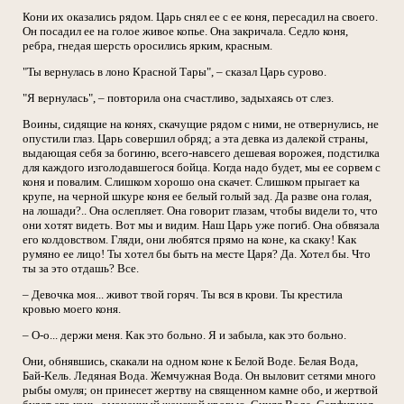
Кони их оказались рядом. Царь снял ее с ее коня, пересадил на своего.
Он посадил ее на голое живое копье. Она закричала. Седло коня,
ребра, гнедая шерсть оросились ярким, красным.
"Ты вернулась в лоно Красной Тары", – сказал Царь сурово.
"Я вернулась", – повторила она счастливо, задыхаясь от слез.
Воины, сидящие на конях, скачущие рядом с ними, не отвернулись, не
опустили глаз. Царь совершил обряд; а эта девка из далекой страны,
выдающая себя за богиню, всего-навсего дешевая ворожея, подстилка
для каждого изголодавшегося бойца. Когда надо будет, мы ее сорвем с
коня и повалим. Слишком хорошо она скачет. Слишком прыгает ка
крупе, на черной шкуре коня ее белый голый зад. Да разве она голая,
на лошади?.. Она ослепляет. Она говорит глазам, чтобы видели то, что
они хотят видеть. Вот мы и видим. Наш Царь уже погиб. Она обвязала
его колдовством. Гляди, они любятся прямо на коне, ка скаку! Как
румяно ее лицо! Ты хотел бы быть на месте Царя? Да. Хотел бы. Что
ты за это отдашь? Все.
– Девочка моя... живот твой горяч. Ты вся в крови. Ты крестила
кровью моего коня.
– О-о... держи меня. Как это больно. Я и забыла, как это больно.
Они, обнявшись, скакали на одном коне к Белой Воде. Белая Вода,
Бай-Кель. Ледяная Вода. Жемчужная Вода. Он выловит сетями много
рыбы омуля; он принесет жертву на священном камне обо, и жертвой