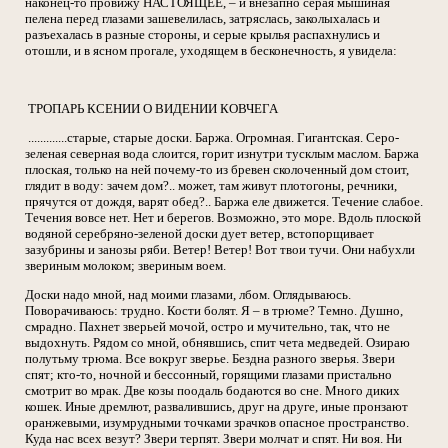
наконец-то провижу НАСТОЯЩЕЕ, – и внезапно серая мышиная
пелена перед глазами зашевелилась, затряслась, заколыхалась и
разъехалась в разные стороны, и серые крылья распахнулись и
отошли, и в ясном прогале, уходящем в бесконечность, я увидела:
ТРОПАРЬ КСЕНИИ О ВИДЕНИИ КОВЧЕГА
.............старые, старые доски. Баржа. Огромная. Гигантская. Серо-
зеленая северная вода слоится, горит изнутри тусклым маслом. Баржа
плоская, только на ней почему-то из бревен сколоченный дом стоит,
глядит в воду: зачем дом?.. может, там живут плотогоны, речники,
прячутся от дождя, варят обед?.. Баржа еле движется. Течение слабое.
Течения вовсе нет. Нет и берегов. Возможно, это море. Вдоль плоской
водяной серебряно-зеленой доски дует ветер, встопорщивает
зазубрины и занозы ряби. Ветер! Ветер! Вот твои тучи. Они набухли
звериным молоком; звериным воем.
Доски надо мной, над моими глазами, лбом. Оглядываюсь.
Поворачиваюсь: трудно. Кости болят. Я – в трюме? Темно. Душно,
смрадно. Пахнет зверьей мочой, остро и мучительно, так, что не
выдохнуть. Рядом со мной, обнявшись, спит чета медведей. Озираю
полутьму трюма. Все вокруг зверье. Бездна разного зверья. Звери
спят; кто-то, ночной и бессонный, горящими глазами пристально
смотрит во мрак. Две козы поодаль бодаются во сне. Много диких
кошек. Иные дремлют, развалившись, друг на друге, иные пронзают
оранжевыми, изумрудными точками зрачков опасное пространство.
Куда нас всех везут? Звери терпят. Звери молчат и спят. Ни воя. Ни