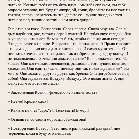
натекло. Ксенька, тебя опять бить идут!.. мы тебя спрячем, мы тебя
закроем отлично, все будет в ажуре, эй, ерши, бросайте на нее халаты,
тряпки, сапоги, ложитесь на нее, давите ее... лучше позадыхается
немного под нашими костями, чем опять допрос...
Она открыла глаза. Бесполезно. Серая пелена. Снова закрыла. Серый
дым клубился, рос, метался серой мулетой. На губах вкус селедки. Это
вкус крови, она знает. Не может быть, чтобы ее накормили селедкой.
Это деликатес в тюрьме. Все равно что черная икра. А Прыщ говорит,
это самая дешевая пища для заключенных. И самая мучительная. От
нее пить хочется, а пить не дают. Так изобретают еще одну пытку. И
не подкопаешься. Зачем они ложатся на нее? Какие тяжелые тела. Они
живые. Они костлявые, смеющиеся, рыгающие, гогочущие, потные,
холодные. Они едят так мало; почему они так тяжко задавили ее? Тел
много. Они ложатся друг на друга, как бревна. Они погребают ее под
собой. Она задыхается. Воздуху. Воздуху. Это новая пытка. А они
клянутся, что хотят ее спасти.
– Заключенная Ксения, фамилию не назвала, встать!
– Нет ее! Кролик сдох!
– Как это понять "сдох"?!.. Тело взять! В морг!
– Отзынь ты со своим моргом... сбежала она!
– Повтори еще. Повторяй это много раз и каждый раз давай мне
червонец, когда я буду это слышать.