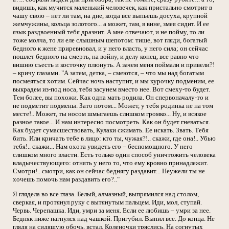
видишь, как мучится маленький человечек, как пристально смотрит в
чашу свою – нет ли там, на дне, когда все выпьешь досуха, крупной
жемчужины, кольца золотого... а может, там, в вине, змея сидит. И ее
язык раздвоенный тебя дразнит. А мне отвечают, и не пойму, то ли
тоже молча, то ли еле слышным шепотом: тише, вот гляди, богатый
бедного к жене приревновал, и у него власть, у него сила; он сейчас
пошлет бедного на смерть, на войну, и делу конец, все равно что
вишню съесть и косточку плюнуть. А зачем меня поймали и привели?!
– кричу глазами. "А затем, детка, – смеются, – что мы над богатым
посмеяться хотим. Сейчас ночь наступит, и мы курочку подменим, ее
выкрадем из-под носа, тебя засунем вместо нее. Вот смеху-то будет.
Тем более, вы похожи. Как одна мать родила. Он спервоначалу-то и
не подметит подмены. Зато потом... Может, у тебя родинка не на том
месте!.. Может, ты носом шмыгаешь слишком громко... Ну, и всякое
разное такое... И нам интересно посмотреть. Как он будет гневаться.
Как будет сумасшествовать, Кулаки сжимать. Ее искать. Звать. Тебя
бить. Или кричать тебе в лицо: кто ты, чужая?!.. скажи, где она!.. Убью
тебя!.. скажи... Нам охота увидеть его – беспомощного. У него
слишком много власти. Есть только один способ уничтожить человека
владычествующего: отнять у него то, что ему кровно принадлежит.
Смотри!.. смотри, как он сейчас беднягу раздавит... Неужели ты не
хочешь помочь нам раздавить его?.."
Я глядела во все глаза. Белый, алмазный, выпрямился над столом,
сверкая, и протянул руку с вытянутым пальцем. Иди, мол, ступай.
Червь. Черепашка. Иди, умри за меня. Если ее любишь – умри за нее.
Бедняк ниже нагнулся над чашкой. Пригубил. Выпил все. До конца. Не
глядя на сидящую обочь, встал. Коленочки тряслись. На согнутых