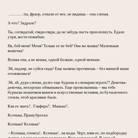
................ты, фраер, отвали от нее, не видишь – она слепая.
А что? Задрало?
Ты, соглядатай, гляди-гляди, да не забудь пасть прихлопнуть. Едало
утри, кости повыбью.
На, бей меня! Меня! Только ее не бей! Она же кошка! Маленькая
кошечка!
Вошка она, а не кошка, одной больше, одной меньше.
Эй, надзир, не суйся сюда! Еще каляпы протянешь – без манной каши
отожмешься!
Эй, эй, дура слепая, долго еще будешь в слепырки играть?! Девочка-
девочка, нехорошо обманывать. Еще проволынишь – мы тебе
буркалы ножичком вынем и искусственные вставим, из бутылочного
стекла, чтоб красивше было.
Как ее звать?.. Глафира?.. Манька?..
Ксенька, Прыщ брехал.
Ксенька! Ксенька!
– Ксенька, очнись!.. Ксенька!.. на воды. Черт, язви ее, по подбородку
льется, а в нее ни капли не попало. Всю залил водой. В уши ей