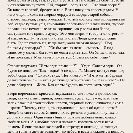
может, они пусты, там, внутри, пустота. И ты отольешь себе пустоты
и отхлебнешь пустоту. "Эй, старик! – зову я его. – Это твои звери?"
Он кивает головой, бредет ко мне. Вот я вижу его совсем рядом. У
него лицо, похоже на зверью морду. Это морда старой собаки,
старого медведя, старого моржа. Толстый нос, смуглый морщинистый
лоб, седые густые усы, свисающие собачьими брылами щеки, глубоко
посаженные печальные глаза, горящие, как у волка или барса,
смотрящие мне прямо в душу. "Это мои звери, – говорит он строго. –
Я спасаю их. Тут и семьи, и стада, и стаи. Люди здесь не должны
быть. Где пряталась ты, когда загружали зверями баржу?.. Под
брюхом у леопарда?.." – "Он бы загрыз меня, – смеюсь. – И под
животом у слона я бы тоже не могла спрятаться. Он бы меня затоптал.
Я не пряталась. Мне нечего прятаться. Я сама по себе плыву".
Старик задумался. "И ты одна плывешь?" – "Одна. Совсем одна". Он
будто не поверил. "Как – одна? А не врешь?.. Может, кто тут еще под
тобой спрятан?.." Он хохотнул. "Нет никого". – "И что же ты будешь
делать теперь?" – "А что я должна делать, старик?" – "Как – что? – Он
даже обиделся. – Жить. Как же ты будешь на свете жить одна?"
Звери ворочались, кряхтели, вздыхали во сне тяжко и длинно, как
люди, как усталые старики, прижимались друг к дружке, источали
запах влажной свалявшейся шерсти, звериной неги, нежности, охоты
и крови. "Почему, старик, ты спрашиваешь меня об одиночестве?..
Людей на свете много. Я много их встречала; и умных и глупых; и
добрых и злых. Одни меня убивали; другие любили меня, крепко
любили меня. А я любила всех и пыталась излечить всех и всем
помочь. И еще столько же людей я встречу; и опять одни втопчут
меня в грязь, а другие воздымут до небес, и всем и каждому я помогу,