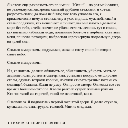
Я хотела еще раз позвать его по имени: “Юхан!" – но рот мой слипся,
не разомкнулся, как крепко сшитый грубыми стежками, я хотела
разрезать силки, да ножа не было; мое тело узнавало его, я
прижималась к нему, я стонала ему в ухо: видишь, муж мой, какой я
стала бродяжкой, как меня бьют и пинают, как мне плохо в дольнем
мире без тебя, а тебя, значит, не убили, если ты лежишь тут и спишь, –
как внезапно набежали люди, позванные богачом в тюрбане, схватили
меня, понесли, потащили, выбросили через черную подвальную дверь
на яркий снег.
Сколько в мире зимы, подумала я, лежа на снегу спиной и глядя в
синее небо.
Сколько в мире зимы.
И я, ее житель, должна обживать ее, обихаживать, убирать, мыть ее
ледяные полы, устилать скатертями, уставлять посудою ее широкие
столы, сдувать ветрами крошки, локтями стирать грязные потеки со
слепящей белизны. Юхан не умер. Он просто замерз. Он лежал все это
время в большом сугробе. Кто-то разгреб сугроб живыми руками.
Кто-то: такой же горячий, такой же неистовый, как я.
Я заплакала. Я подползла к черной закрытой двери. Я долго стучала,
кулаками, ногами, грудью, головой. Мне не открыли.
СТИХИРА КСЕНИИ О НЕВОЛЕ ЕЯ