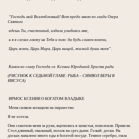
“Господь мой Возлюбленный! Вот предо мною по глади Озера
Святого
идешь Ты, счастливый, издали улыбаясь мне,
и я в слезах гляжу на Тебя и пою: да будь славен вовеки,
Царь земли, Царь Мира, Царь нищей, жалкой души моея”.
Канон во славу Господа св. Ксении Юродивой Христа ради
(РИСУНОК К СЕДЬМОЙ ГЛАВЕ: РЫБА – СИМВОЛ ВЕРЫ В
ИИСУСА)
ИРМОС КСЕНИИ О БОГАТОМ ВЛАДЫКЕ
Меня силком затащили на пиршество.
Я не хотела.
Они схватили меня за руки, вцепились в запястья, поволокли. Привели.
Стол длинный, овальный, похож на срез дыни. Голый: доски. На
досках навалено много еды в богатой посуде. Темное серебро, глаза