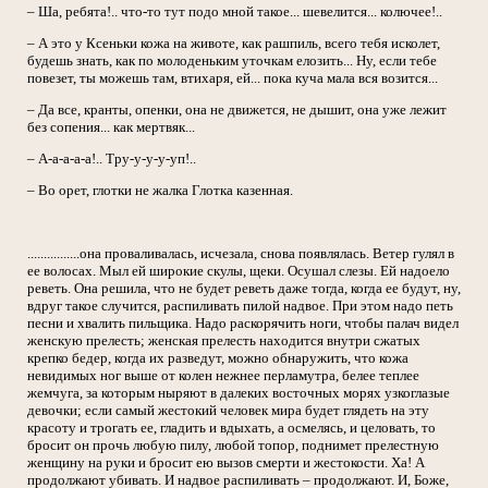
– Ша, ребята!.. что-то тут подо мной такое... шевелится... колючее!..
– А это у Ксеньки кожа на животе, как рашпиль, всего тебя исколет,
будешь знать, как по молоденьким уточкам елозить... Ну, если тебе
повезет, ты можешь там, втихаря, ей... пока куча мала вся возится...
– Да все, кранты, опенки, она не движется, не дышит, она уже лежит
без сопения... как мертвяк...
– А-а-а-а-а!.. Тру-у-у-у-уп!..
– Во орет, глотки не жалка Глотка казенная.
................она проваливалась, исчезала, снова появлялась. Ветер гулял в
ее волосах. Мыл ей широкие скулы, щеки. Осушал слезы. Ей надоело
реветь. Она решила, что не будет реветь даже тогда, когда ее будут, ну,
вдруг такое случится, распиливать пилой надвое. При этом надо петь
песни и хвалить пильщика. Надо раскорячить ноги, чтобы палач видел
женскую прелесть; женская прелесть находится внутри сжатых
крепко бедер, когда их разведут, можно обнаружить, что кожа
невидимых ног выше от колен нежнее перламутра, белее теплее
жемчуга, за которым ныряют в далеких восточных морях узкоглазые
девочки; если самый жестокий человек мира будет глядеть на эту
красоту и трогать ее, гладить и вдыхать, а осмелясь, и целовать, то
бросит он прочь любую пилу, любой топор, поднимет прелестную
женщину на руки и бросит ею вызов смерти и жестокости. Ха! А
продолжают убивать. И надвое распиливать – продолжают. И, Боже,