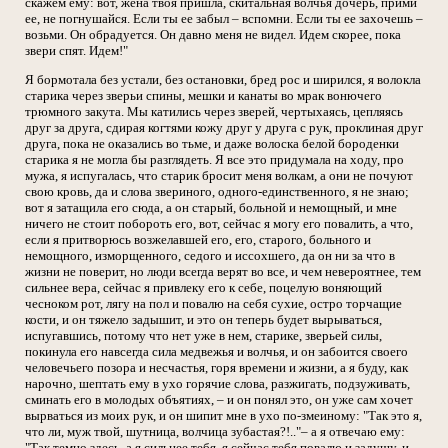
скажем ему: вот, жена твоя пришла, скитальная волчья дочерь, прими
ее, не погнушайся. Если ты ее забыл – вспомни. Если ты ее захочешь –
возьми. Он обрадуется. Он давно меня не видел. Идем скорее, пока
звери спят. Идем!"
Я бормотала без устали, без остановки, бред рос и ширился, я волокла
старика через зверьи спины, мешки и канаты во мрак вонючего
трюмного закута. Мы катились через зверей, чертыхаясь, цепляясь
друг за друга, сдирая когтями кожу друг у друга с рук, проклиная друг
друга, пока не оказались во тьме, и даже волоска белой бороденки
старика я не могла бы разглядеть. Я все это придумала на ходу, про
мужа, я испугалась, что старик бросит меня волкам, а они не почуют
свою кровь, да и слова звериного, одного-единственного, я не знаю;
вот я затащила его сюда, а он старый, больной и немощный, и мне
ничего не стоит побороть его, вот, сейчас я могу его повалить, а что,
если я притворюсь возжелавшей его, его, старого, больного и
немощного, изморщенного, седого и иссохшего, да он ни за что в
жизни не поверит, но люди всегда верят во все, и чем невероятнее, тем
сильнее вера, сейчас я привлеку его к себе, поцелую воняющий
чесноком рот, лягу на пол и повалю на себя сухие, остро торчащие
кости, и он тяжело задышит, и это он теперь будет вырываться,
испугавшись, потому что нет уже в нем, старике, зверьей силы,
покинула его навсегда сила медвежья и волчья, и он забоится своего
человечьего позора и несчастья, горя времени и жизни, а я буду, как
нарочно, шептать ему в ухо горячие слова, разжигать, подзуживать,
сминать его в молодых объятиях, – и он понял это, он уже сам хочет
вырваться из моих рук, и он шипит мне в ухо по-змеиному: "Так это я,
что ли, муж твой, шутница, волчица зубастая?!.."– а я отвечаю ему:
"Так темно здесь, а я сильнее тебя, я сейчас тебя повалю и задушу, и