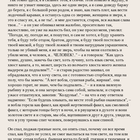
никто не узнает никогда, здесь же одни звери, а я сама доведу баржу
до берега, я с большой реки родом, я знаю, как гнать плот, как вести
лодочный караван, я останусь одна со зверями, женщина и звери, к
это я спасу их, я, а не ты!.. и мне достанется, старик, вся жалкая слава
твоя..." – а он уже обнимал меня жалобно, просительно так,
жалостливо, он уже на жалость бил, он уже просил меня, умолял:
"Погоди, ну, погоди же, я пошутил, н сам не хотел, я буду хранить
тебя, я буду тебе отцом, братом, другом, я буду твоей постелью и
твоей миской, я буду твоей ложкой и твоим нагрудным украшением,
только не убивай меня, я же не зверь, чтобы на меня охотились и
убили меня, я человек, я... ЧЕЛОВЕК!.." – а я говорила: "Как здесь
темно, душно, зажечь бы свет, хоть лучину, хоть язык свечи, хоть
хвост каната, а то, может, шерсть из волчьего хвоста моего жениха
выдерем да подпалим?!.." – и старик радостно закивал, он
обрадовался, что я хочу света, он с готовностью сгорбился, ища на
полу, что бы зажечь: "А вот вобла, сушеная рыба, жирная!.. она
хорошо горит, не знаю, чем бы подпалить..." – и я взяла вяленую
рыбину в руки, и она загорелась сама собой, запылала; и старик в
ужасе отшатнулся, завопив: "Колдунья!.." – на что я ему ответила
надменно: "Если будешь хныкать, на месте этой рыбки окажешься", –
и вобла горела как факел, как яркий жертвенный факел, как смоляной
факел, с которым гонцы бегут в ночи, и в рвущемся в духоте и вони
золотом свете я и старик, мы оба, вцепившиеся друг в друга, увидели,
что в углу трюма спит человек, повернувшись к нам спиной.
Он спал, поджав грязные ноги, он опять спал, почему он все время
спал, как будто не успел, не смог выспаться на том свете, на том или
на этом; серая рубаха, бывшая когда-то белой, грязная и тюремная, и