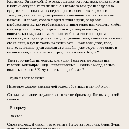
Карманах. За пазухой. Кто рвал, ощерясь. Кто, скомкав, кидал в грязь
и ногой наступал. Растаптывал. А я вставала там, где народу было
гуще всего – в подземных переходах, в скоплениях торжищ и
толкучек, на станциях, где гремели отломанной жестью железные
повозки – и совала, совала людям листки в руки, раздавала,
разбрасывала их, как разбрасывают птицам зерно или крошево хлеба,
пшеницу или пшено, и люди ловили их, и жадно читали, и
внимательно глядели на меня – кто злобно, а кто с восторгом и
любовью, – и однажды я стояла у подземного зева, выпускала на волю
своих птиц, а тут из толпы на меня хвать! – налетели, двое, трое,
много, не помню, руки связали за спиной, и уже везут, и что опять в
новой жизни, полной новых страданий, со мною будет?!
Тьма трясущейся на колесах клетушки. Решетчатые оконца над
головой. Конвоиры. Лица непроницаемые. Личины? Морды? Чью
волю выполняют? Кому я опять понадобилась?
– Куда вы везете меня?
На вечном холоду выстыл мой голос, обратился в птичий хрип.
Сначала молчание: не удостоить ответом бродяжку. Потом короткий
смешок.
– В тюрьму.
– За что?..
Снова молчок. Думают, что ответить. Не хотят говорить. Лень. Дура,
сама не понимает, все ей разжуй.