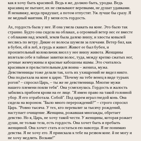
как я хочу быть красивой. Ведь я же, должно быть, уродка. Ведь
красавиц не пытают, их не связывают веревками, не душат удавками.
Я ненавижу, когда придушат, а потом отпустят. Уж лучше бы сразу. Я
не медный маятник. И у меня есть гордость.
Ах, гордость была у нее. И она умела скакать на коне. Это было так
странно. Будто она сидела на облаках, а огромный ветер нес ее вместе
с облаками над землей, земля была далеко внизу, и хвосты ковылей
неслись по ветру. Дикие ее волосы шумели за плечами. Ветер бил, как
в бубен, ей в лоб, в грудь и живот. Живот ее был бубен, и
пронзительный колокольчик висел у нее внизу живота. Женщины
вплетали себе в тайные завитки волос, туда, между крепко сжатых ног,
речные жемчужины и красные кабошоны яшмы. Это считалось
красивым и прельстительным для воина – жениха, мужа.
Девственницы тоже делали так, хоть их ухищрений не видел никто.
Она подъехала на коне к царю. "Почему на тебе венец в виде турьих
рогов? – спросил Царь, – ты же не девственница. Многие мужи
нашего племени пояли тебя". Она усмехнулась. Гордость и жалость
забились прибоем крови на ее лице. "Я имею право на такой головной
убор. Я его отработала. Собой". Под царем играл гнедой конь. Она
сидела на вороном. "Было много перерождений?" – строго спросил
Царь. "Ровно тысяча. У тех, кто перевалит за тысячу рождений,
наступает очищение. Женщина, рожавшая многажды, обретает
девство. Но я, Царь, не хочу такой чести. У женщины, которая рожает
души, не только тела, есть гордость. Она хочет быть и пребыть
женщиной. Она хочет стать и остаться ею навсегда. Я не понимаю
девства. Я не хочу его. Я приискала к тебе на резвом коне. й не могу и
не хочу медлить. Возьми!"