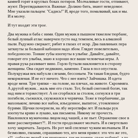
камней горят в круглых боках потиров. Молчаливые гости, отпивают,
жуют. Переглядываются. Важные. Должно бить, знают неведомое.
Мне указали пальцем: "Садись!" И, вроде того, помалкивай, как и мы.
И я молчу.
И тут входят эти трое.
Два мужика и баба с ними. Один мужик в пышном тяжелом тюрбане,
белый лунный атлас наверчен густо над теменем, весь в алмазной
пыли. Радужно сверкает; рябит в глазах от искр. Два павлиньих пера
заткнуты за большой кабошон надо лбом. Глядит повелительно,
победоносно. Тонкие губы изогнуты в улыбке. Давайте, давайте,
говорит его улыбка, знаю я хорошо все ваши человечьи игры. А
правая рука разливает вино. Горло бутыли наклоняется в сторону
женщины. Она сидит недвижно, каменно. Глаза в пол опустила.
Полукружья век набухли слезами, бессоньем. Уж такая бледная, будто
некормленая. И не ест ничего. Что с нее взять? Зайчишка. И одета
вроде меня. Три тряпки – на голове, на плечах, на животе. Скромняга.
А другой мужик... жаль мне его стало. Тот, белый снеговой богач, так
над ним и торжествует. А он сгорбился за столом, согнулся в три
погибели, съежился, скукожился в червячка. Тоже в тюрбанчике, да
махоньком; личико все набок, изъеденное, выпитое, утомленное
бурями. Щечки почернели, на лбу иероглифы лет. И пальцы рук
изогнуты криво и лукаво, как письмена. Никому не прочесть.
Наклонился мужичонка лицом над чашей, а не пьет. Отражение свое в
вине рассматривает?!.. И гости продолжают молчать. И я смертельно
хочу закричать. Заорать. Но рот мой спеленат чужим молчаньем. И я
безмолвно, глазами, спрашиваю тех, кто меня привел: это что же это,
а?!.. собрали людей для приговора, так не томите, сразу рубите!.. а то,