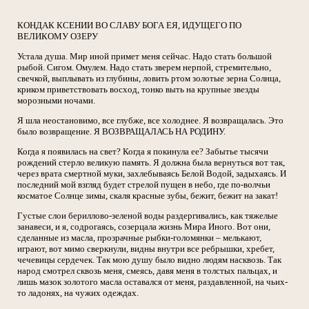
КОНДАК КСЕНИИ ВО СЛАВУ БОГА ЕЯ, ИДУЩЕГО ПО
ВЕЛИКОМУ ОЗЕРУ
Устала душа. Мир иной примет меня сейчас. Надо стать большой
рыбой. Сигом. Омулем. Надо стать зверем нерпой, стремительно,
свечкой, выплывать из глубины, ловить ртом золотые зерна Солнца,
криком приветствовать восход, тонко выть на крупные звезды
морозными ночами.
Я шла неостановимо, все глубже, все холоднее. Я возвращалась. Это
было возвращение. Я ВОЗВРАЩАЛАСЬ НА РОДИНУ.
Когда я появилась на свет? Когда я покинула ее? Забытье тысячи
рождений стерло великую память. Я должна была вернуться вот так,
через врата смертной муки, захлебываясь Белой Водой, задыхаясь. И
последний мой взгляд будет стрелой пущен в небо, где по-волчьи
косматое Солнце зимы, скаля красные зубы, бежит, бежит на закат!
Густые слои бериллово-зеленой воды раздергивались, как тяжелые
занавеси, и я, содрогаясь, созерцала жизнь Мира Иного. Вот они,
сделанные из масла, прозрачные рыбки-голомянки – мелькают,
играют, вот мимо сверкнули, видны внутри все ребрышки, хребет,
чечевицы сердечек. Так мою душу было видно людям насквозь. Так
народ смотрел сквозь меня, смеясь, давя меня в толстых пальцах, и
лишь мазок золотого масла оставался от меня, раздавленной, на чьих-
то ладонях, на чужих одеждах.