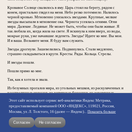
Кровавое Солнце свалилось в яму. Царь стоял на берегу, рядом с
конем, пристально глядел на меня. Небо резко потемнело. Налилось
черной кровью. Мгновенно унизалось звездами. Крупные, мелкие
звезды высыпали в мгновение ока. Чернота усеялась огнями. Огни
мира. Далекие. Ледяные. Не может быть, чтобы они были живые. Я
так любила их, когда жила на свете. Я вскинула к ним вверх, из воды,
мокрые руки, уже начавшие леденеть. Звезды! Идите ко мне. Вы мои.
И я ваша. Возьмите меня. Я буду вам служить.
Звезды дрогнули. Зашевелились. Подвинулись. Стали медленно,
страшно складываться в круги. Кресты. Ряды. Кольца. Стрелы.
И звезды пошли.
Пошли прямо ко мне.
Так, как я хотела и звала.
Из безумных прогалов мира, из угольных мешков, из раскулаченных и
расстрелянных морозов, из дегтярных бочонков, из деревянных
черпаков потекли ко мне неумолимым ходом жгучие звезды, и
Этот сайт использует сервис веб-аналитики Яндекс Метрика,
Звездный Ход был страшен и торжествен, он звенел, как все колокола
предоставляемый компанией ООО «ЯНДЕКС», 119021, Россия,
Тибета и Хамар-Дабана, как могучие колокола затерянных в горах
монастырей и часовен, над провалами пропастей, у синих зубцов
Москва, ул. Л. Толстого, 16 (далее — Яндекс)...
Показать больше
Тенгри и Канченджанги. И не мне было остановить его! Звезды шли
прямо на меня, они ослепляли меня, они прокалывали копьями мне
Согласен
Не согласен
грудь, и я кричала от боли и света.