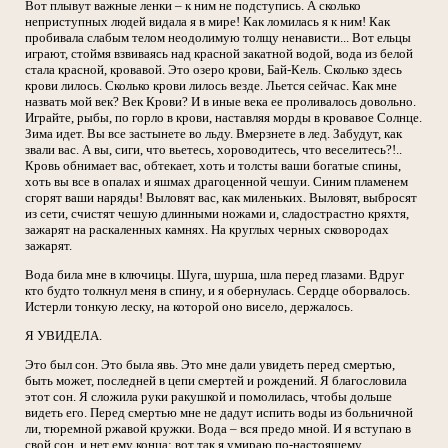
Вот плывут важные ленки – к ним не подступись. А сколько
неприступных людей видала я в мире! Как ломилась я к ним! Как
пробивала слабым телом неодолимую толщу ненависти... Вот ельцы
играют, стоймя взвиваясь над красной закатной водой, вода из белой
стала красной, кровавой. Это озеро крови, Бай-Кель. Сколько здесь
крови лилось. Сколько крови лилось везде. Льется сейчас. Как мне
назвать мой век? Век Крови? И в иные века ее проливалось довольно.
Играйте, рыбы, по горло в крови, наставляя морды в кровавое Солнце.
Зима идет. Вы все застынете во льду. Вмерзнете в лед. Забудут, как
звали вас. А вы, сиги, что вьетесь, хороводитесь, что веселитесь?!..
Кровь обнимает вас, обтекает, хоть и толсты ваши богатые спины,
хоть вы все в опалах и яшмах драгоценной чешуи. Синим пламенем
сгорят ваши наряды! Выловят вас, как миленьких. Выловят, выбросят
из сети, счистят чешую длинными ножами и, сладострастно кряхтя,
зажарят на раскаленных камнях. На круглых черных сковородах
зажарят.
Вода била мне в ключицы. Шуга, шурша, шла перед глазами. Вдруг
кто будто толкнул меня в спину, и я обернулась. Сердце оборвалось.
Истерли тонкую леску, на которой оно висело, держалось.
Я УВИДЕЛА.
Это был сон. Это была явь. Это мне дали увидеть перед смертью,
быть может, последней в цепи смертей и рождений. Я благословила
этот сон. Я сложила руки ракушкой и помолилась, чтобы дольше
видеть его. Перед смертью мне не дадут испить воды из больничной
ли, тюремной ржавой кружки. Вода – вся предо мной. И я вступаю в
свой сон, и нет ему конца; вот так я умираю по-настоящему.