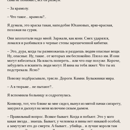
– За крамолу.
– Что такое... крамола?..
Я думала, это краска такая, наподобие Юхановых, ярко-красная,
похожая на сурик.
Они захохотали надо мной. Заржали, как кони. Смех ударялся,
ломался и разбивался о черные стены зарешеченной кибитки.
– Это, дура, когда ты размножаешь и раздаешь людям опасные вещи.
Ну, опасные. Ну, такие.. от которых им беспокойно. Плохо им. И они
могут взбеситься. На власть попереть... или что еще похуже. Короче,
забурлить и вскипеть люди могут. И вина на тебя ляжет. Что ты их
подстрекала. Ясно?
Повозку подбрасывало, трясло. Дороги. Камни. Булыжники мира.
– А в тюрьме... не пытают?..
Я вспомнила больницу и содрогнулась.
Конвоир, тот, что ближе ко мне сидел, вынул из мятой пачки сигарету,
закурил и дыхнул на меня колючим сизым дымом.
– Правильный вопрос. Всякое бывает. Когда и побьют. Это у кого
какая звезда... знаешь. Бывает, у человека и вины нет никакой особой,
а замутузят его до смерти. А бывает... убийца... и лучше короля там