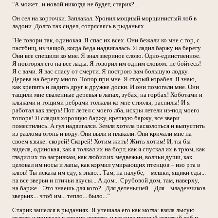
"А может.. и новой никогда не будет, старик?..
Он сел на корточки. Заплакал. Уронил мощный морщинистый лоб в
ладони. Долго так сидел, сотрясаясь в рыданьях.
"Не говори так, одинокая. Я спас их всех. Они бежали ко мне с гор, с
пастбищ, из чащоб, когда беда надвигалась. Я ладил баржу на берегу.
Они все спешили ко мне. Я знал звериное слово. Одно-единственное.
Я повторял его на все лады. Я говорил им одним словом: не бойтесь!
Я с вами. Я вас спасу от смерти. Я построю вам большую лодку.
Дерева на берегу много. Топор при мне. Я старый корабел. Я знаю,
как крепить и ладить друг к дружке доски. И они помогали мне. Они
тащили мне сваленные деревья в лапах, зубах, на горбах! Хоботами и
клыками и тощими ребрами толкали ко мне стволы, распилы! И я
работал как зверь! Пот летел с моего лба, искры летели из-под моего
топора! Я сладил хорошую баржу, крепкую баржу, все звери
поместились. А гул надвигался. Земля хотела расколоться и выпустить
из разлома огонь и воду. Они выли и плакали. Они кричали мне на
своем языке: скорей! Скорей! Хотим жить! Жить хотим! И, ты бы
видела, одинокая, как я толкал их на борт, как я спускал их в трюм, как
гладил их по загривкам, как любил их медвежьи, волчьи души, как
целовал им носы и лапы, как кормил умирающих птенцов – изо рта в
клюв! Ты искала им еду, я знаю... Там, на палубе, – мешки, ящики еды...
на все зверьи и птичьи вкусы... А дом... Срубовой дом, там, наверху,
на барже... Это знаешь для кого?.. Для детенышей... Для... младенчиков
зверьих... чтоб им... тепло... было...”
Старик зашелся в рыданиях. Я утешала его как могла: взяла лысую
голову и прижала к своему животу, и гладила потный смуглый лоб и