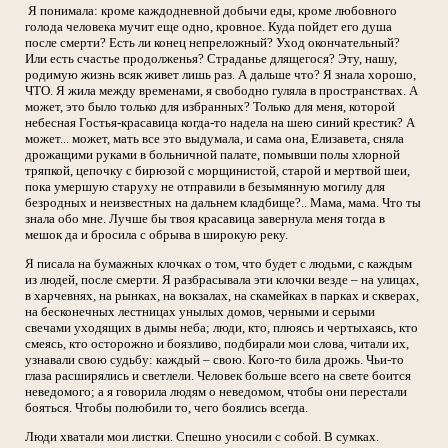
Я понимала: кроме каждодневной добычи еды, кроме любовного
голода человека мучит еще одно, кровное. Куда пойдет его душа
после смерти? Есть ли конец непреложный? Уход окончательный?
Или есть счастье продолженья? Страданье длящегося? Эту, нашу,
родимую жизнь всяк живет лишь раз. А дальше что? Я знала хорошо,
ЧТО. Я жила между временами, я свободно гуляла в пространствах. А
может, это было только для избранных? Только для меня, которой
небесная Гостья-красавица когда-то надела на шею синий крестик? А
может... может, мать все это выдумала, и сама она, Елизавета, сняла
дрожащими руками в больничной палате, помывши полы хлорной
тряпкой, цепочку с бирюзой с морщинистой, старой и мертвой шеи,
пока умершую старуху не отправили в безымянную могилу для
безродных и неизвестных на дальнем кладбище?.. Мама, мама. Что ты
знала обо мне. Лучше бы твоя красавица завернула меня тогда в
мешок да и бросила с обрыва в широкую реку.
Я писала на бумажных клочках о том, что будет с людьми, с каждым
из людей, после смерти. Я разбрасывала эти клочки везде – на улицах,
в харчевнях, на рынках, на вокзалах, на скамейках в парках и скверах,
на бесконечных лестницах унылых домов, черными и серыми
свечами уходящих в дымы неба; люди, кто, плюясь и чертыхаясь, кто
смеясь, кто осторожно и боязливо, подбирали мои слова, читали их,
узнавали свою судьбу: каждый – свою. Кого-то била дрожь. Чьи-то
глаза расширялись и светлели. Человек больше всего на свете боится
неведомого; а я говорила людям о неведомом, чтобы они перестали
бояться. Чтобы полюбили то, чего боялись всегда.
Люди хватали мои листки. Спешно уносили с собой. В сумках.