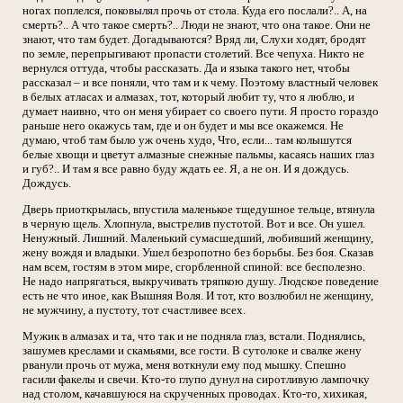
ногах поплелся, поковылял прочь от стола. Куда его послали?.. А, на
смерть?.. А что такое смерть?.. Люди не знают, что она такое. Они не
знают, что там будет. Догадываются? Вряд ли, Слухи ходят, бродят
по земле, перепрыгивают пропасти столетий. Все чепуха. Никто не
вернулся оттуда, чтобы рассказать. Да и языка такого нет, чтобы
рассказал – и все поняли, что там и к чему. Поэтому властный человек
в белых атласах и алмазах, тот, который любит ту, что я люблю, и
думает наивно, что он меня убирает со своего пути. Я просто гораздо
раньше него окажусь там, где и он будет и мы все окажемся. Не
думаю, чтоб там было уж очень худо, Что, если... там колышутся
белые хвощи и цветут алмазные снежные пальмы, касаясь наших глаз
и губ?.. И там я все равно буду ждать ее. Я, а не он. И я дождусь.
Дождусь.
Дверь приоткрылась, впустила маленькое тщедушное тельце, втянула
в черную щель. Хлопнула, выстрелив пустотой. Вот и все. Он ушел.
Ненужный. Лишний. Маленький сумасшедший, любивший женщину,
жену вождя и владыки. Ушел безропотно без борьбы. Без боя. Сказав
нам всем, гостям в этом мире, сгорбленной спиной: все бесполезно.
Не надо напрягаться, выкручивать тряпкою душу. Людское поведение
есть не что иное, как Вышняя Воля. И тот, кто возлюбил не женщину,
не мужчину, а пустоту, тот счастливее всех.
Мужик в алмазах и та, что так и не подняла глаз, встали. Поднялись,
зашумев креслами и скамьями, все гости. В сутолоке и свалке жену
рванули прочь от мужа, меня воткнули ему под мышку. Спешно
гасили факелы и свечи. Кто-то глупо дунул на сиротливую лампочку
над столом, качавшуюся на скрученных проводах. Кто-то, хихикая,