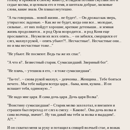
седые космы, и целовала его в темя, и шептала добрые, ласковые
слова, какие знала. Он плакал неутешно.
"А ты говоришь... новой жизни... не будет!.. – Он дрожал как зверь,
утирал нос ладонью. – Как же не будет, когда они все... молодые,
сильные... от них пойдут хорошие, крепкие детеныши... и земная
жизнь продолжится... и род Орла возродится... и род Коня еще
прославится... Неужели их всех опять... – он забился, сморщился от
слез, махнул рукой, – опять убьют?!.. Несчастные!.. Несчастные они...
но и мы несчастные тоже..."
"Не убьют. Не посмеют. Ведь ты же их спас".
"А что я?.. Безвестный старик. Сумасшедший. Звериный бог".
"Не плачь, – утешила я его, – я тоже сумасшедшая".
"Ты-то!.. – снова рукой махнул, – девчонка... Женщина... Тебе бояться
нечего.. Мы тебе найдем всегда царя... быка, коня, кулана... И он
вспашет тебя, одинокую..."
"Не надо мне царя. Я сама дочь царя. Дочь царя Волка".
"Воистину сумасшедшая! – Старик мелко захохотал, и внезапен и
страшен был переход от слез к смеху. – Каково!.. Она дочь волка и
сама волчица, значит!.. Ну так давай мы тебя за волка и выдадим!..
А?!.."
И он схватил меня за руку и потащил к спящей волчьей стае, и вожак