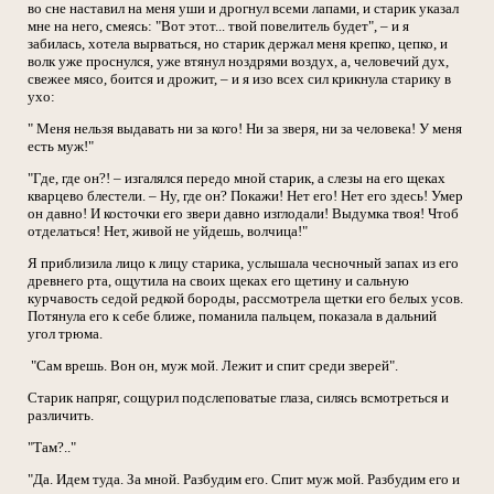
во сне наставил на меня уши и дрогнул всеми лапами, и старик указал
мне на него, смеясь: "Вот этот... твой повелитель будет", – и я
забилась, хотела вырваться, но старик держал меня крепко, цепко, и
волк уже проснулся, уже втянул ноздрями воздух, а, человечий дух,
свежее мясо, боится и дрожит, – и я изо всех сил крикнула старику в
ухо:
" Меня нельзя выдавать ни за кого! Ни за зверя, ни за человека! У меня
есть муж!"
"Где, где он?! – изгалялся передо мной старик, а слезы на его щеках
кварцево блестели. – Ну, где он? Покажи! Нет его! Нет его здесь! Умер
он давно! И косточки его звери давно изглодали! Выдумка твоя! Чтоб
отделаться! Нет, живой не уйдешь, волчица!"
Я приблизила лицо к лицу старика, услышала чесночный запах из его
древнего рта, ощутила на своих щеках его щетину и сальную
курчавость седой редкой бороды, рассмотрела щетки его белых усов.
Потянула его к себе ближе, поманила пальцем, показала в дальний
угол трюма.
"Сам врешь. Вон он, муж мой. Лежит и спит среди зверей".
Старик напряг, сощурил подслеповатые глаза, силясь всмотреться и
различить.
"Там?.."
"Да. Идем туда. За мной. Разбудим его. Спит муж мой. Разбудим его и