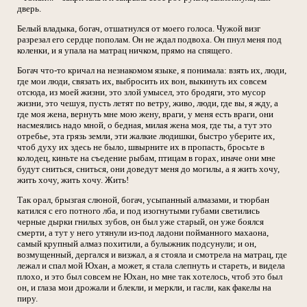
дверь.
Белый владыка, богач, отшатнулся от моего голоса. Чужой визг
разрезал его сердце пополам. Он не ждал подвоха. Он пнул меня под
коленки, и я упала на матрац ничком, прямо на спящего.
Богач что-то кричал на незнакомом языке, я понимала: взять их, люди,
где мои люди, связать их, выбросить их вон, выкинуть их совсем
отсюда, из моей жизни, это злой умысел, это бродяги, это мусор
жизни, это чешуя, пусть летят по ветру, живо, люди, где вы, я жду, а
где моя жена, вернуть мне мою жену, враги, у меня есть враги, они
насмеялись надо мной, о бедная, милая жена моя, где ты, а тут это
отребье, эта грязь земли, эти жалкие людишки, быстро уберите их,
чтоб духу их здесь не было, швырните их в пропасть, бросьте в
колодец, киньте на съедение рыбам, птицам в горах, иначе они мне
будут сниться, сниться, они доведут меня до могилы, а я жить хочу,
жить хочу, жить хочу. Жить!
Так орал, брызгая слюной, богач, усыпанный алмазами, и тюрбан
катился с его потного лба, и под изогнутыми губами светились
черные дырки гнилых зубов, он был уже старый, он уже боялся
смерти, а тут у него утянули из-под ладони пойманного махаона,
самый крупный алмаз похитили, а булыжник подсунули; и он,
возмущенный, дергался и визжал, а я стояла и смотрела на матрац, где
лежал и спал мой Юхан, а может, я стала слепнуть и стареть, и видела
плохо, и это был совсем не Юхан, но мне так хотелось, чтоб это был
он, и глаза мои дрожали и блекли, и меркли, и гасли, как факелы на
пиру.