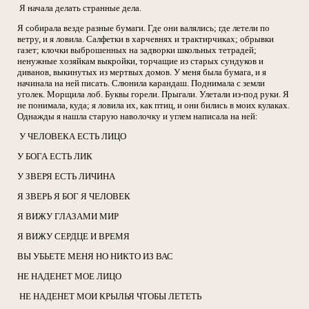
Я начала делать странные дела.
Я собирала везде разные бумаги. Где они валялись; где летели по
ветру, и я ловила. Салфетки в харчевнях и трактирчиках; обрывки
газет; клочки выброшенных на задворки школьных тетрадей;
ненужные хозяйкам выкройки, торчащие из старых сундуков и
диванов, выкинутых из мертвых домов. У меня была бумага, и я
начинала на ней писать. Слюнила карандаш. Поднимала с земли
уголек. Морщила лоб. Буквы горели. Прыгали. Улетали из-под руки. Я
не понимала, куда; я ловила их, как птиц, и они бились в моих кулаках.
Однажды я нашла старую наволочку и углем написала на ней:
У ЧЕЛОВЕКА ЕСТЬ ЛИЦО
У БОГА ЕСТЬ ЛИК
У ЗВЕРЯ ЕСТЬ ЛИЧИНА
Я ЗВЕРЬ Я БОГ Я ЧЕЛОВЕК
Я ВИЖУ ГЛАЗАМИ МИР
Я ВИЖУ СЕРДЦЕ И ВРЕМЯ
ВЫ УБЬЕТЕ МЕНЯ НО НИКТО ИЗ ВАС
НЕ НАДЕНЕТ МОЕ ЛИЦО
НЕ НАДЕНЕТ МОИ КРЫЛЬЯ ЧТОБЫ ЛЕТЕТЬ