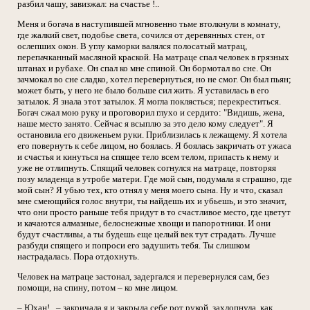
разбил чашу, завизжал: на счастье !..
Меня и богача в наступившей мгновенно тьме втолкнули в комнату,
где жалкий свет, подобье света, сочился от деревянных стен, от
ослепших окон. В углу каморки валялся полосатый матрац,
перепачканный масляной краской. На матраце спал человек в грязных
штанах и рубахе. Он спал ко мне спиной. Он бормотал во сне. Он
зачмокал во сне сладко, хотел перевернуться, но не смог. Он был пьян;
может быть, у него не было больше сил жить. Я уставилась в его
затылок. Я знала этот затылок. Я могла поклясться; перекреститься.
Богач сжал мою руку и проговорил глухо и сердито: "Видишь, жена,
наше место занято. Сейчас я всыплю за это дело кому следует". Я
остановила его движеньем руки. Приблизилась к лежащему. Я хотела
его повернуть к себе лицом, но боялась. Я боялась закричать от ужаса
и счастья и кинуться на спящее тело всем телом, припасть к нему и
уже не отлипнуть. Спящий человек согнулся на матраце, повторяя
позу младенца в утробе матери. Где мой сын, подумала я страшно, где
мой сын? Я убью тех, кто отнял у меня моего сына. Ну и что, сказал
мне смеющийся голос внутри, ты найдешь их и убьешь, и это значит,
что они просто раньше тебя придут в то счастливое место, где цветут
и качаются алмазные, белоснежные хвощи и папоротники. И они
будут счастливы, а ты будешь еще целый век тут страдать. Лучше
разбуди спящего и попроси его задушить тебя. Ты слишком
настрадалась. Пора отдохнуть.
Человек на матраце застонал, задергался и перевернулся сам, без
помощи, на спину, потом – ко мне лицом.
– Юхан!.. – закричала я и закрыла себе рот рукой, захлопнула, как