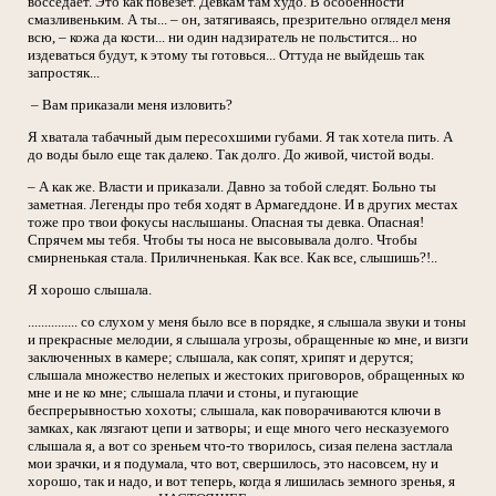
восседает. Это как повезет. Девкам там худо. В особенности
смазливеньким. А ты... – он, затягиваясь, презрительно оглядел меня
всю, – кожа да кости... ни один надзиратель не польстится... но
издеваться будут, к этому ты готовься... Оттуда не выйдешь так
запростяк...
– Вам приказали меня изловить?
Я хватала табачный дым пересохшими губами. Я так хотела пить. А
до воды было еще так далеко. Так долго. До живой, чистой воды.
– А как же. Власти и приказали. Давно за тобой следят. Больно ты
заметная. Легенды про тебя ходят в Армагеддоне. И в других местах
тоже про твои фокусы наслышаны. Опасная ты девка. Опасная!
Спрячем мы тебя. Чтобы ты носа не высовывала долго. Чтобы
смирненькая стала. Приличненькая. Как все. Как все, слышишь?!..
Я хорошо слышала.
............... со слухом у меня было все в порядке, я слышала звуки и тоны
и прекрасные мелодии, я слышала угрозы, обращенные ко мне, и визги
заключенных в камере; слышала, как сопят, хрипят и дерутся;
слышала множество нелепых и жестоких приговоров, обращенных ко
мне и не ко мне; слышала плачи и стоны, и пугающие
беспрерывностью хохоты; слышала, как поворачиваются ключи в
замках, как лязгают цепи и затворы; и еще много чего несказуемого
слышала я, а вот со зреньем что-то творилось, сизая пелена застлала
мои зрачки, и я подумала, что вот, свершилось, это насовсем, ну и
хорошо, так и надо, и вот теперь, когда я лишилась земного зренья, я