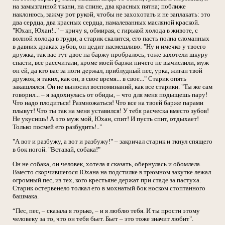
на замызганной ткани, на спине, два красных пятна; поближе
наклонюсь, зажму рот рукой, чтобы не захохотать и не заплакать: это
два сердца, два красных сердца, намалеванных масляной краской.
"Юхан, Юхан!.." – кричу я, обмирая, с гирькой холода в животе, с
волной холода в груди, а старик скалится, его пасть полна сломанных
в давних драках зубов, он цедит насмешливо: "Ну и имечко у твоего
дружка, так вас тут двое на баржу пробралось, тоже захотели шкуру
спасти, все рассчитали, кроме моей баржи ничего не вычислили, муж
он ей, да кто вас за ноги держал, приблудный пес, урка, жиган твой
дружок, я таких, как он, в свое время... в свое..." Старик опять
закашлялся. Он не выносил воспоминаний, как все старики. "Ты же сам
говорил... – я задохнулась от обиды, – что для меня подыщешь пару!
Что надо плодиться! Размножаться! Что все на твоей барже парами
плывут! Что ты так на меня уставился! У тебя расческа вместо зубов!
Не укусишь! А это муж мой, Юхан, спит! И пусть спит, отдыхает!
Только посмей его разбудить!.."
"А вот и разбужу, а вот и разбужу!" – закричал старик и ткнул спящего
в бок ногой. "Вставай, собака!"
Он не собака, он человек, хотела я сказать, обернулась и обомлела.
Вместо скорчившегося Юхана на подстилке в трюмном закутке лежал
огромный пес, из тех, кого крестьяне держат при стаде за пастуха.
Старик остервенело толкал его в мохнатый бок носком стоптанного
башмака.
“Пес, пес, – сказала я горько, – и я люблю тебя. И ты прости этому
человеку за то, что он тебя бьет. Бьет – это тоже значит любит".