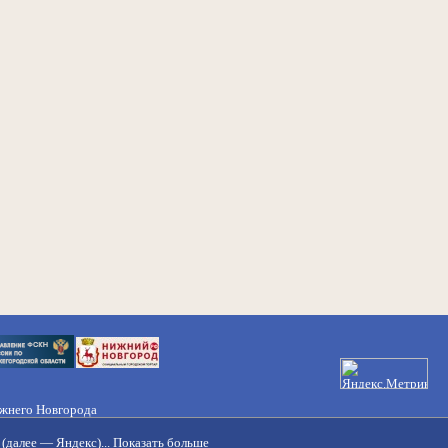
ижнего Новгорода
21-50-98, 221-88-82
(далее — Яндекс)...
Показать больше