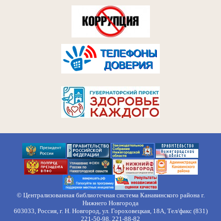
© Централизованная библиотечная система Канавинского района г.
Нижнего Новгорода
603033, Россия, г. Н. Новгород, ул. Гороховецкая, 18А, Тел/факс (831)
221-50-98, 221-88-82