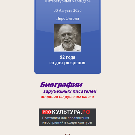
Литературный календарь
06 Августа 2026
Пирс Энтони
92 года
со дня рождения