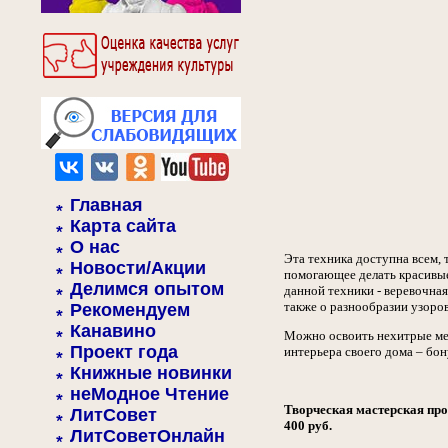
Главная
Карта сайта
О нас
Эта техника доступна всем, 
Новости/Акции
помогающее делать красивые
Делимся опытом
данной техники - веревочная
также о разнообразии узоров
Рекомендуем
Канавино
Можно освоить нехитрые ме
Проект года
интерьера своего дома – бон
Книжные новинки
неМодное Чтение
Творческая мастерская про
ЛитСовет
400 руб.
ЛитСоветОнлайн