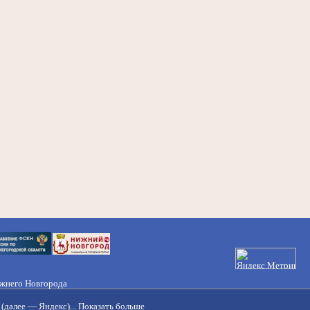
ижнего Новгорода
21-50-98, 221-88-82
(далее — Яндекс)...
Показать больше