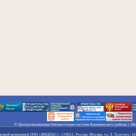
© Централизованная библиотечная система Канавинского района г. Н
603033, Россия, г. Н. Новгород, ул. Гороховецкая, 18А, Тел/факс (831) 2
Правила обработки персональных данных
яемый компанией ООО «ЯНДЕКС», 119021, Россия, Москва, ул. Л. Толстого, 16 