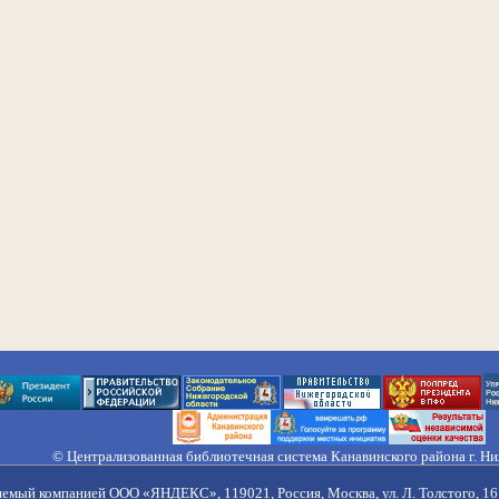
© Централизованная библиотечная система Канавинского района г. Н
603033, Россия, г. Н. Новгород, ул. Гороховецкая, 18А, Тел/факс (831) 2
Правила обработки персональных данных
яемый компанией ООО «ЯНДЕКС», 119021, Россия, Москва, ул. Л. Толстого, 16 