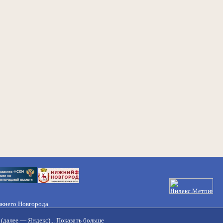
ижнего Новгорода
21-50-98, 221-88-82
(далее — Яндекс)...
Показать больше