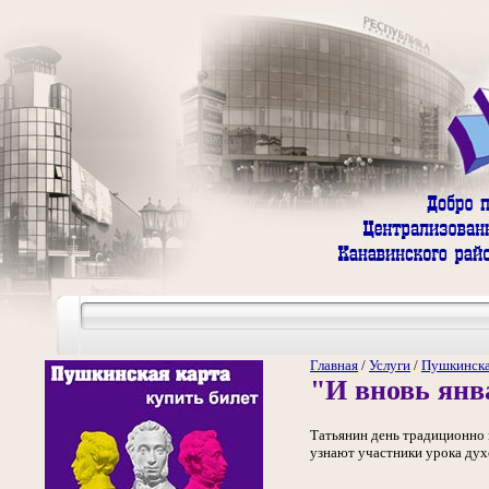
Главная
/
Услуги
/
Пушкинска
"И вновь янв
Татьянин день традиционно п
узнают участники урока дух