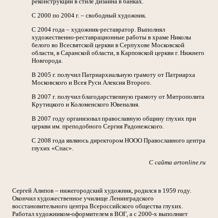
реконструкции в стиле дизайна в банках.
С 2000 по 2004 г. – свободный художник.
С 2004 года – художник-реставратор. Выполнял
художественно-реставрационные работы в храме Николы
белого во Всесвятской церкви в Серпухове Московской
области, в Саранской области, в Карповской церкви г. Нижнего
Новгорода.
В 2005 г. получил Патриархиальную грамоту от Патриарха
Московского и Всея Руси Алексия Второго.
В 2007 г. получил благодарственную грамоту от Митрополита
Крутицкого и Коломенского Ювеналия.
В 2007 году организовал православную общину глухих при
церкви им. преподобного Сергия Радонежского.
С 2008 года являюсь директором НООО Православного центра
глухих «Спас».
С сайта artonline.ru
Сергей Алипов – нижегородский художник, родился в 1959 году.
Окончил художественное училище Ленинградского
восстановительного центра Всероссийского общества глухих.
Работал художником-оформителем в ВОГ, а с 2000-х выполняет