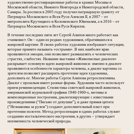
художественно-реставрационные работы в храмах Москвы и
Московской области, Нижнего Новгорода и Нижегородской области,
Самары. За росписи в 2005 году получил патриаршую грамоту от
Патриарха Московского и Всея Руси Алексия II, в 2007 – от
митрополита Крутицкого и Коломенского Ювеналия, а в 2016 – от
Патриарха Московского и Всея Руси Кирилла.
В течение последних пяти лет Сергей Алипов много работает как
станковист. Он – один из редких художников, обратившихся к
жанровой картине. В своих работах художник изображает ситуации,
которые принято называть «острыми». В них наиболее ярко
проявляются эмоции, они позволяют размышлять о человеческих
страстях, слабостях. Название выставки «Живописные диалоги»
раскрывает основную идею жанровой живописи: именно в диалоге
проявляются особенности характера человека, а диалог картины со
зрителем позволяет расширить прочтение идеи художника,
дополнить ее. Многие работы Сергея Алипова ретроспективны.
Диалог с прошлым имеет разные формы. Художник часто использует
прием реминисценции. Стилистика советской жанровой живописи,
американской журнальной графики 1940-1960-х, мотивы и
композиционные построения, диалогизирующие с известными
произведениями (“Письмо от девушки”), и даже прямая цитата
(“Незнакомка за рулем”) создают дополнительный пласт при
прочтении полотен. Метод ретроспекции в одних работах служит
созданию ностальгического настроения, в других – утверждает
неизменность человеческой природы.