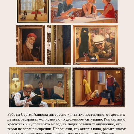
Работы Сергея Алипова интересно «читать», постепенно, от детали к
детали, раскрывая «описанную» художником ситуацию. Ряд картин о
красотках и «успешных» молодых людях оставляет ощущение, что
герои не вполне искренни. Персонажи, как актеры кино, разыгрывают
перед нами ситуации, срежиссированные художником. Все эти