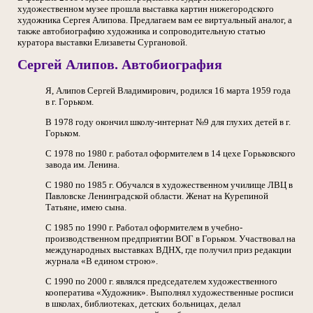
художественном музее прошла выставка картин нижегородского
художника Сергея Алипова. Предлагаем вам ее виртуальный аналог, а
также автобиографию художника и сопроводительную статью
куратора выставки Елизаветы Сургановой.
Сергей Алипов. Автобиография
Я, Алипов Сергей Владимирович, родился 16 марта 1959 года
в г. Горьком.
В 1978 году окончил школу-интернат №9 для глухих детей в г.
Горьком.
С 1978 по 1980 г. работал оформителем в 14 цехе Горьковского
завода им. Ленина.
С 1980 по 1985 г. Обучался в художественном училище ЛВЦ в
Павловске Ленинградской области. Женат на Курепиной
Татьяне, имею сына.
С 1985 по 1990 г. Работал оформителем в учебно-
производственном предприятии ВОГ в Горьком. Участвовал на
международных выставках ВДНХ, где получил приз редакции
журнала «В едином строю».
С 1990 по 2000 г. являлся председателем художественного
кооператива «Художник». Выполнял художественные росписи
в школах, библиотеках, детских больницах, делал