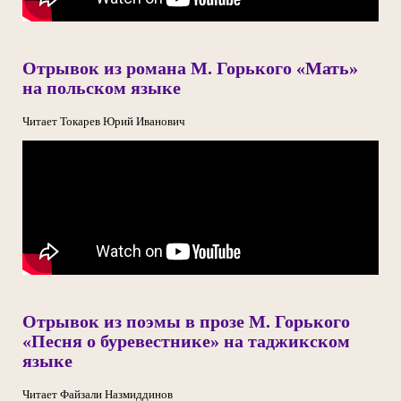
Отрывок из романа М. Горького «Мать»
на польском языке
Читает Токарев Юрий Иванович
Отрывок из поэмы в прозе М. Горького
«Песня о буревестнике» на таджикском
языке
Читает Файзали Назмиддинов