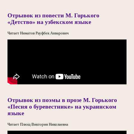
Отрывок из повести М. Горького
«Детство» на узбекском языке
Читает Ниматов Рауфбек Анварович
Отрывок из поэмы в прозе М. Горького
«Песня о буревестнике» на украинском
языке
Читает Плющ Виктория Николаевна