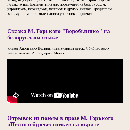
Горького или фрагменты из них прозвучали на белорусском,
украинском, персидском, чешском и других языках. Предлагаем
вашему вниманию видеозаписи участников проекта.
Сказка М. Горького "Воробьишко" на
белорусском языке
Читает Харитенко Полина, читательница детской библиотеки-
побратима им. А. Гайдара г. Минска
Отрывок из поэмы в прозе М. Горького
«Песня о буревестнике» на иврите