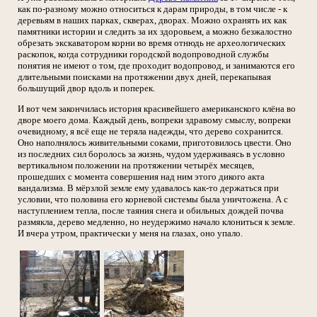
как по-разному можно относиться к дарам природы, в том числе - к
деревьям в наших парках, скверах, дворах. Можно охранять их как
памятники истории и следить за их здоровьем, а можно безжалостно
обрезать экскаватором корни во время отнюдь не археологических
раскопок, когда сотрудники городской водопроводной службы
понятия не имеют о том, где проходит водопровод, и занимаются его
длительными поисками на протяжении двух дней, перекапывая
большущий двор вдоль и поперек.
И вот чем закончилась история красивейшего американского клёна во
дворе моего дома. Каждый день, вопреки здравому смыслу, вопреки
очевидному, я всё еще не теряла надежды, что дерево сохранится.
Оно наполнялось живительными соками, приготовилось цвести. Оно
из последних сил боролось за жизнь, чудом удерживаясь в условно
вертикальном положении на протяжении четырёх месяцев,
прошедших с момента совершения над ним этого дикого акта
вандализма. В мёрзлой земле ему удавалось как-то держаться при
условии, что половина его корневой системы была уничтожена. А с
наступлением тепла, после таяния снега и обильных дождей почва
размякла, дерево медленно, но неудержимо начало клониться к земле.
И вчера утром, практически у меня на глазах, оно упало.