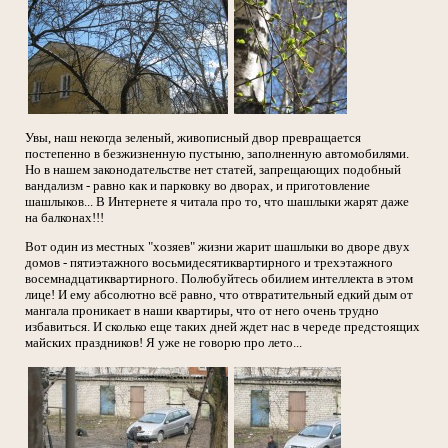
Увы, наш некогда зеленый, живописный двор превращается
постепенно в безжизненную пустыню, заполненную автомобилями.
Но в нашем законодательстве нет статей, запрещающих подобный
вандализм - равно как и парковку во дворах, и приготовление
шашлыков... В Интернете я читала про то, что шашлыки жарят даже
на балконах!!!
Вот один из местных "хозяев" жизни жарит шашлыки во дворе двух
домов - пятиэтажного восьмидесятиквартирного и трехэтажного
восемнадцатиквартирного. Полюбуйтесь обилием интеллекта в этом
лице! И ему абсолютно всё равно, что отвратительный едкий дым от
мангала проникает в наши квартиры, что от него очень трудно
избавиться. И сколько еще таких дней ждет нас в череде предстоящих
майских праздников! Я уже не говорю про лето...