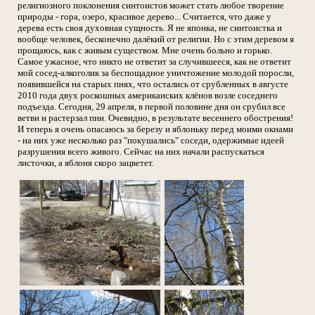
религиозного поклонения синтоистов может стать любое творение
природы - гора, озеро, красивое дерево... Считается, что даже у
дерева есть своя духовная сущность. Я не японка, не синтоистка и
вообще человек, бесконечно далёкий от религии. Но с этим деревом я
прощаюсь, как с живым существом. Мне очень больно и горько.
Самое ужасное, что никто не ответит за случившееся, как не ответит
мой сосед-алкоголик за беспощадное уничтожение молодой поросли,
появившейся на старых пнях, что остались от срубленных в августе
2010 года двух роскошных американских клёнов возле соседнего
подъезда. Сегодня, 29 апреля, в первой половине дня он срубил все
ветви и растерзал пни. Очевидно, в результате весеннего обострения!
И теперь я очень опасаюсь за березу и яблоньку перед моими окнами
- на них уже несколько раз "покушались" соседи, одержимые идеей
разрушения всего живого. Сейчас на них начали распускаться
листочки, а яблоня скоро зацветет.