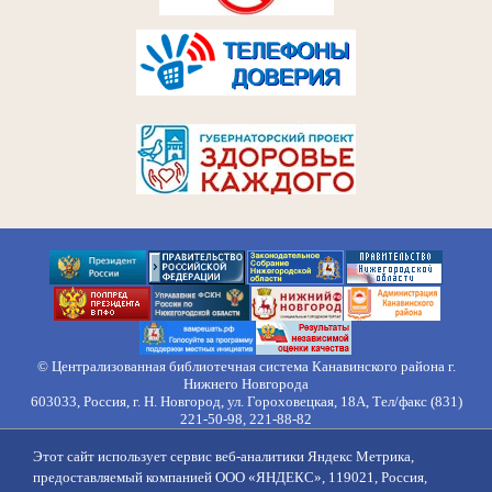
© Централизованная библиотечная система Канавинского района г.
Нижнего Новгорода
603033, Россия, г. Н. Новгород, ул. Гороховецкая, 18А, Тел/факс (831)
221-50-98, 221-88-82
Правила обработки персональных данных
Этот сайт использует сервис веб-аналитики Яндекс Метрика,
О нас
Контакты
Противодействие коррупции
Противодействие
предоставляемый компанией ООО «ЯНДЕКС», 119021, Россия,
идеологии терроризма
Напишите нам