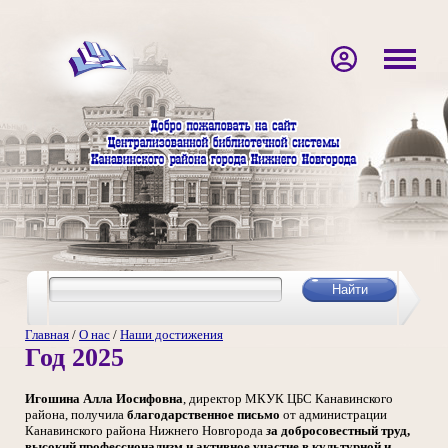
Главная
/
О нас
/
Наши достижения
Год 2025
Игошина Алла Иосифовна
, директор МКУК ЦБС Канавинского
района, получила
благодарственное письмо
от администрации
Канавинского района Нижнего Новгорода
з
а добросовестный труд,
высокий профессионализм и активное участие в культурной и