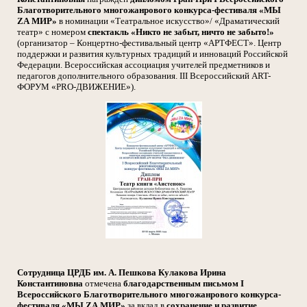
Благотворительного многожанрового конкурса-фестиваля «МЫ
ZА МИР»
в номинации «Театральное искусство»/ «Драматический
театр» с номером
спектакль «Никто не забыт, ничто не забыто!»
(организатор – Концертно-фестивальный центр «АРТФЕСТ». Центр
поддержки и развития культурных традиций и инноваций Российской
Федерации. Всероссийская ассоциация учителей предметников и
педагогов дополнительного образования. III Всероссийский ART-
ФОРУМ «PRO-ДВИЖЕНИЕ»).
Сотрудница ЦРДБ им. А. Пешкова Кулакова Ирина
Константиновна
отмечена
благодарственным письмом I
Всероссийского Благотворительного многожанрового конкурса-
фестиваля «МЫ ZА МИР»
за вклад в
сохранение и развитие