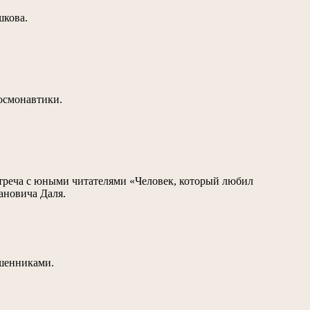
шкова.
космонавтики.
стреча с юными читателями «Человек, который любил
ановича Даля.
ошенниками.