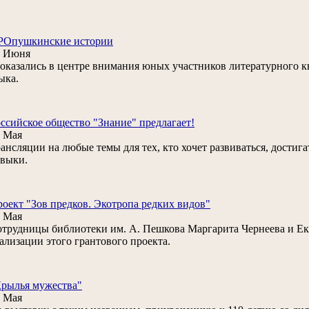
РОпушкинские истории
8 Июня
. оказались в центре внимания юных участников литературного к
ыка.
ссийское общество "Знание" предлагает!
 Мая
ансляции на любые темы для тех, кто хочет развиваться, дости
выки.
оект "Зов предков. Экотропа редких видов"
 Мая
трудницы библиотеки им. А. Пешкова Маргарита Чернеева и Ек
ализации этого грантового проекта.
рылья мужества"
 Мая