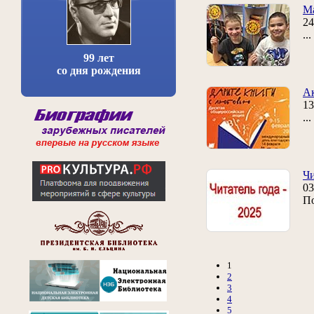
Ма
24
..
99 лет
со дня рождения
Ак
13
..
Чи
03
По
1
2
3
4
5