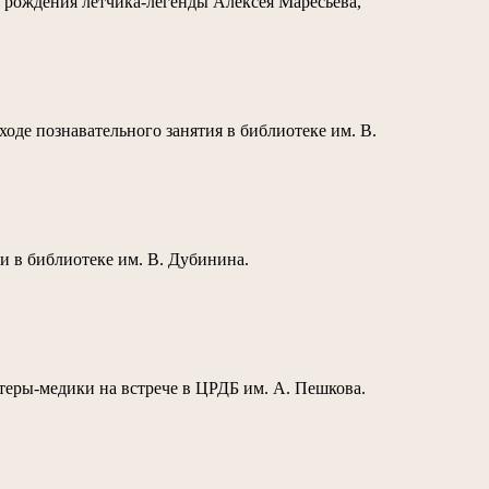
я рождения летчика-легенды Алексея Маресьева,
ходе познавательного занятия в библиотеке им. В.
чи в библиотеке им. В. Дубинина.
нтеры-медики на встрече в ЦРДБ им. А. Пешкова.