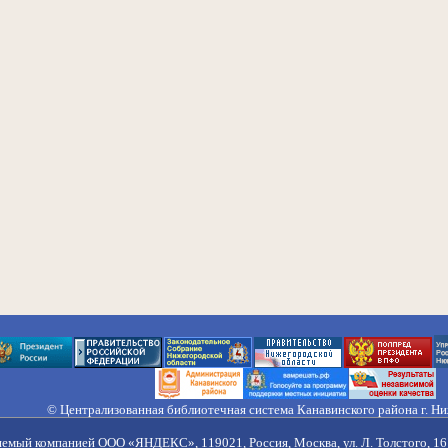
© Централизованная библиотечная система Канавинского района г. Н
603033, Россия, г. Н. Новгород, ул. Гороховецкая, 18А, Тел/факс (831) 2
Правила обработки персональных данных
яемый компанией ООО «ЯНДЕКС», 119021, Россия, Москва, ул. Л. Толстого, 16 