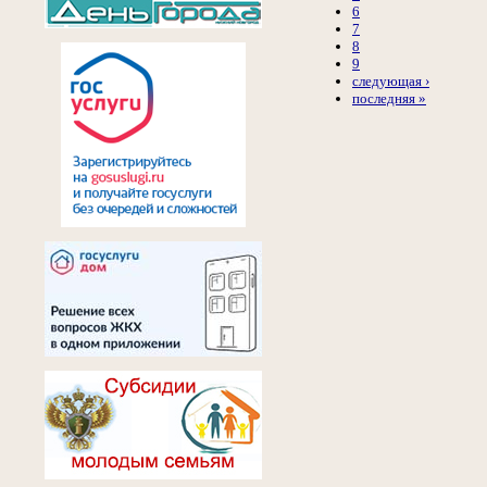
6
7
8
9
следующая ›
последняя »