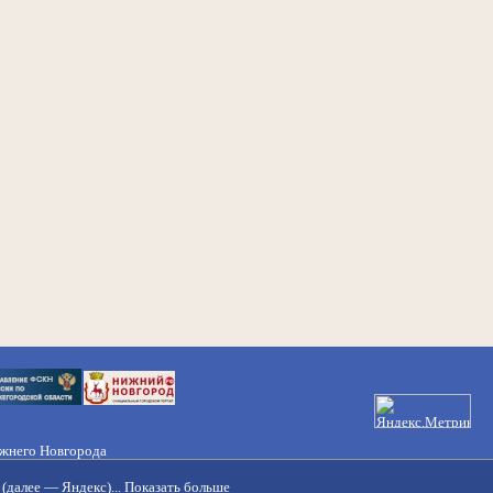
ижнего Новгорода
21-50-98, 221-88-82
(далее — Яндекс)...
Показать больше