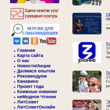
П
0
..
яз
Ро
31
Главная
Тр
Карта сайта
на
О нас
Новости/Акции
Делимся опытом
Пр
Рекомендуем
21
Канавино
Со
ре
Проект года
Книжные новинки
неМодное Чтение
ЛитСовет
"К
18
ЛитСоветОнлайн