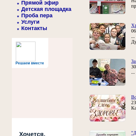
На
Прямой эфир
пр
Детская площадка
Проба пера
Услуги
Хр
Контакты
06
..
Д
За
Решаем вместе
30
..
Во
23
Ка
"Д
Хочется,