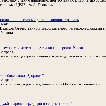
 выставку с таким названием, приуроченную к 110-летию со дн
иглашает ЦРДБ им. А. Пешкова.
оника войны глазами детей: ожившие страницы
 Мая
. Великой Отечественной предстали перед четвероклассниками в 
убинина.
 чаем не скучаем: чайные традиции народов России
 Апреля
. оказались в центре внимания в ходе задушевной и теплой встре
лшебное слово "Здоровье"
 Апреля
к сохранить здоровье в дачный сезон? Об этом рассказали воло
ружба народов: традиции и современность"