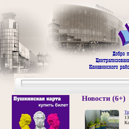
Новости (6+)
Тр
1
Ка