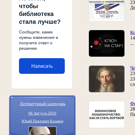
23
чтобы
Де
библиотека
стала лучше?
Сообщите, какие
Ко
нужны изменения и
14
получите ответ о
..
решении
Написать
Че
23
23
сл
Литературный календарь
Ф
28
08 Августа 2026
Пе
Юрий Павлович Казаков