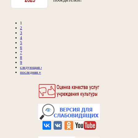
1
2
3
4
5
6
7
8
9
следующая ›
последняя »