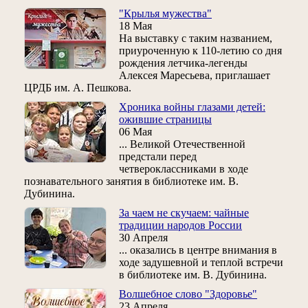
"Крылья мужества"
18 Мая
На выставку с таким названием,
приуроченную к 110-летию со дня
рождения летчика-легенды
Алексея Маресьева, приглашает
ЦРДБ им. А. Пешкова.
Хроника войны глазами детей:
ожившие страницы
06 Мая
... Великой Отечественной
предстали перед
четвероклассниками в ходе
познавательного занятия в библиотеке им. В.
Дубинина.
За чаем не скучаем: чайные
традиции народов России
30 Апреля
... оказались в центре внимания в
ходе задушевной и теплой встречи
в библиотеке им. В. Дубинина.
Волшебное слово "Здоровье"
23 Апреля