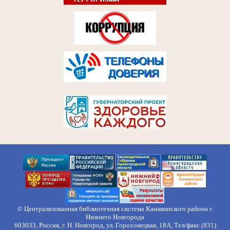
© Централизованная библиотечная система Канавинского района г.
Нижнего Новгорода
603033, Россия, г. Н. Новгород, ул. Гороховецкая, 18А, Тел/факс (831)