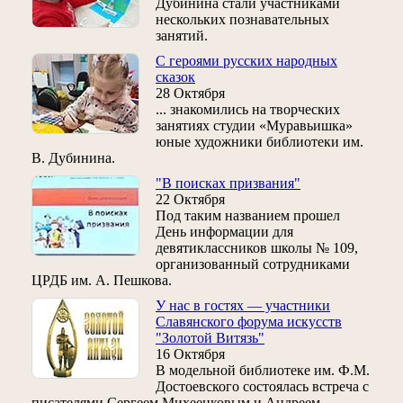
Дубинина стали участниками
нескольких познавательных
занятий.
С героями русских народных
сказок
28 Октября
... знакомились на творческих
занятиях студии «Муравьишка»
юные художники библиотеки им.
В. Дубинина.
"В поисках призвания"
22 Октября
Под таким названием прошел
День информации для
девятиклассников школы № 109,
организованный сотрудниками
ЦРДБ им. А. Пешкова.
У нас в гостях — участники
Славянского форума искусств
"Золотой Витязь"
16 Октября
В модельной библиотеке им. Ф.М.
Достоевского состоялась встреча с
писателями Сергеем Михеенковым и Андреем