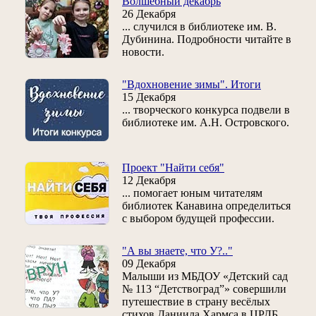
Волшебный декабрь
26 Декабря
... случился в библиотеке им. В.
Дубинина. Подробности читайте в
новости.
"Вдохновение зимы". Итоги
15 Декабря
... творческого конкурса подвели в
библиотеке им. А.Н. Островского.
Проект "Найти себя"
12 Декабря
... помогает юным читателям
библиотек Канавина определиться
с выбором будущей профессии.
"А вы знаете, что У?.."
09 Декабря
Малыши из МБДОУ «Детский сад
№ 113 “Детствоград”» совершили
путешествие в страну весёлых
стихов Даниила Хармса в ЦРДБ