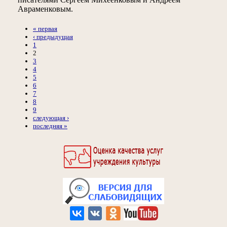
Авраменковым.
« первая
‹ предыдущая
1
2
3
4
5
6
7
8
9
следующая ›
последняя »