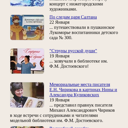
концерт с нижегородскими
художниками.
По следам царя Салтана
22 Января
... путешествовали в пушкинское
Лукоморье воспитанники детского
сада № 300.
"Струны русской души"
19 Января
... зазвучали в библиотеке им.
Ф.М. Достоевского!
Мемориальные места писателя
Е.Н. Чирикова в картинах Нины и
Александра Куликовских
19 Января
... представил правнук писателя
Михаил Александрович Чириков
в ходе встречи с сотрудниками и читателями
модельной библиотеки им. Ф.М. Достоевского.