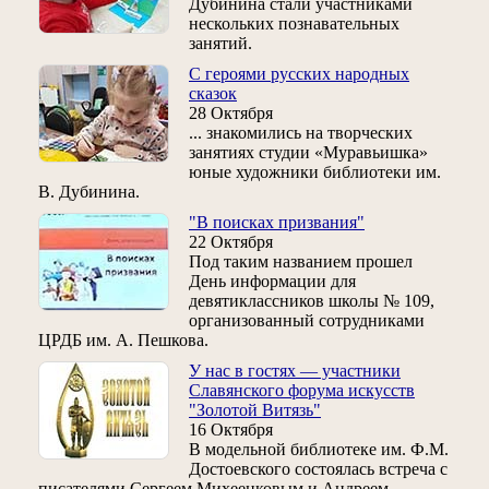
Дубинина стали участниками
нескольких познавательных
занятий.
С героями русских народных
сказок
28 Октября
... знакомились на творческих
занятиях студии «Муравьишка»
юные художники библиотеки им.
В. Дубинина.
"В поисках призвания"
22 Октября
Под таким названием прошел
День информации для
девятиклассников школы № 109,
организованный сотрудниками
ЦРДБ им. А. Пешкова.
У нас в гостях — участники
Славянского форума искусств
"Золотой Витязь"
16 Октября
В модельной библиотеке им. Ф.М.
Достоевского состоялась встреча с
писателями Сергеем Михеенковым и Андреем