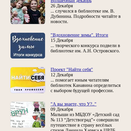
Волшебный декабрь
26 Декабря
... случился в библиотеке им. В.
Дубинина. Подробности читайте в
новости.
"Вдохновение зимы". Итоги
15 Декабря
... творческого конкурса подвели в
библиотеке им. А.Н. Островского.
Проект "Найти себя"
12 Декабря
... помогает юным читателям
библиотек Канавина определиться
с выбором будущей профессии.
"А вы знаете, что У?.."
09 Декабря
Малыши из МБДОУ «Детский сад
№ 113 “Детствоград”» совершили
путешествие в страну весёлых
стихов Даниила Хармса в ЦРДБ