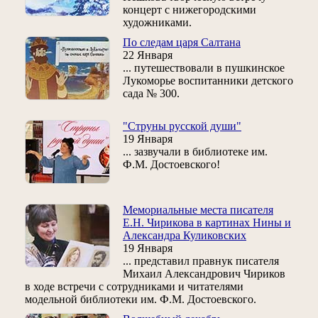
концерт с нижегородскими
художниками.
По следам царя Салтана
22 Января
... путешествовали в пушкинское
Лукоморье воспитанники детского
сада № 300.
"Струны русской души"
19 Января
... зазвучали в библиотеке им.
Ф.М. Достоевского!
Мемориальные места писателя
Е.Н. Чирикова в картинах Нины и
Александра Куликовских
19 Января
... представил правнук писателя
Михаил Александрович Чириков
в ходе встречи с сотрудниками и читателями
модельной библиотеки им. Ф.М. Достоевского.