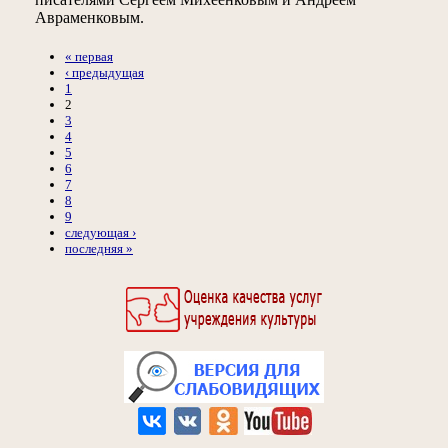
Авраменковым.
« первая
‹ предыдущая
1
2
3
4
5
6
7
8
9
следующая ›
последняя »