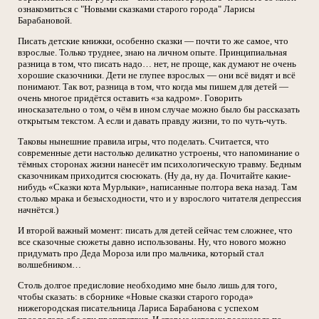
ознакомиться с "Новыми сказками старого города" Ларисы
Барабановой.
Писать детские книжки, особенно сказки — почти то же самое, что
взрослые. Только труднее, знаю на личном опыте. Принципиальная
разница в том, что писать надо… нет, не проще, как думают не очень
хорошие сказочники. Дети не глупее взрослых — они всё видят и всё
понимают. Так вот, разница в том, что когда мы пишем для детей —
очень многое придётся оставить «за кадром». Говорить
иносказательно о том, о чём в ином случае можно было бы рассказать
открытым текстом. А если и давать правду жизни, то по чуть-чуть.
Таковы нынешние правила игры, что поделать. Считается, что
современные дети настолько деликатно устроены, что напоминание о
тёмных сторонах жизни нанесёт им психологическую травму. Бедным
сказочникам приходится сюсюкать. (Ну да, ну да. Почитайте какие-
нибудь «Сказки кота Мурлыки», написанные полтора века назад. Там
столько мрака и безысходности, что и у взрослого читателя депрессия
начнётся.)
И второй важный момент: писать для детей сейчас тем сложнее, что
все сказочные сюжеты давно использованы. Ну, что нового можно
придумать про Деда Мороза или про мальчика, который стал
волшебником…
Столь долгое предисловие необходимо мне было лишь для того,
чтобы сказать: в сборнике «Новые сказки старого города»
нижегородская писательница Лариса Барабанова с успехом