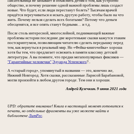
Писательница не забывает и объяснить детям о том, как устроено
общество, и почему решение одной важной проблемы лишь создаст
новые. Что будет, если люди перестанут болеть? Тысячам врачей
придётся переучиваться и искать другую работу, чтобы было на что
жить. Почему нельзя сделать всех богатыми? Потому что деньги
обесценятся, и все опять станут бедными… и т.д.
После столь интересной, многослойной, поднимающей важные
проблемы истории последние две коротенькие сказки кажутся этаким
постскриптумом, позволяющим читателю сделать передышку перед
тем, как вернуться в реальный мир. Но «Фейка-книгочейка» хороша
хотя бы тем, что предлагает освежить в памяти классику детской
литературы. А вы помните, что предки мегапопулярных фиксиков —
"Гарантийные человечки"
Эдуарда Успенского
?..
А «старый город», упомянутый в названии — это, конечно же,
Нижний Новгород. Хотя сказки, рассказанные Ларисой Барабановой,
могли произойти в любом другом городе. Тем они и хороши.
Андрей Кузечкин. 9 июня 2021 года
UPD: обратите внимание! Книга в настоящий момент готовится к
печати, но отдельные фрагменты вы уже можете найти в
библиотеке
ЛитРес
.