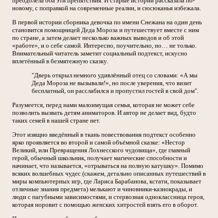
преодолела оба эти препятствия. И старые истории рассказала по-
новому, с поправкой на современные реалии, и сюсюканья избежала.
В первой истории сборника девочка по имени Снежана на один день
становится помощницей Деда Мороза и путешествует вместе с ним
по стране, а затем делает несколько важных выводов и об этой
«работе», и о себе самой. Интересно, поучительно, но… не только.
Внимательный читатель заметит социальный подтекст, искусно
вплетённый в безмятежную сказку.
"Дверь открыл немного удивлённый отец со словами: «А мы
Деда Мороза не вызывали!», но после уверения, что визит
бесплатный, он расслабился и пропустил гостей в свой дом".
Разумеется, перед нами малоимущая семья, которая не может себе
позволить вызвать детям аниматоров. И автор не делает вид, будто
таких семей в нашей стране нет.
Этот изящно введённый в ткань повествования подтекст особенно
ярко проявляется во второй и самой объёмной сказке: «Нестор
Великий, или Превращения Лохнесского чудовища», где главный
герой, обычный школьник, получает магические способности и
начинает, что называется, «отрываться на полную катушку». Помимо
всяких волшебных чудес (скажем, детально описанных путешествий в
миры компьютерных игр, где Лариса Барабанова, кстати, показывает
отличные знания предмета) мелькают и чиновники-казнокрады, и
люди с пагубными зависимостями, и стервозная одноклассница героя,
которая норовит с помощью женских хитростей взять его в оборот.