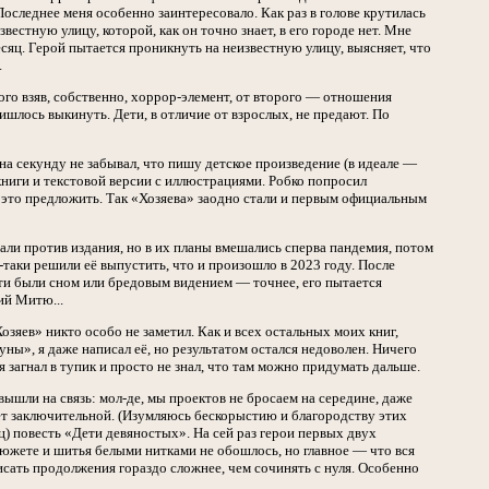
Последнее меня особенно заинтересовало. Как раз в голове крутилась
звестную улицу, которой, как он точно знает, в его городе нет. Мне
есяц. Герой пытается проникнуть на неизвестную улицу, выясняет, что
.
вого взяв, собственно, хоррор-элемент, от второго — отношения
ишлось выкинуть. Дети, в отличие от взрослых, не предают. По
 на секунду не забывал, что пишу детское произведение (в идеале —
иокниги и текстовой версии с иллюстрациями. Робко попросил
е это предложить. Так «Хозяева» заодно стали и первым официальным
ли против издания, но в их планы вмешались сперва пандемия, потом
таки решили её выпустить, что и произошло в 2023 году. После
сти были сном или бредовым видением — точнее, его пытается
ий Митю...
зяев» никто особо не заметил. Как и всех остальных моих книг,
ны», я даже написал её, но результатом остался недоволен. Ничего
я загнал в тупик и просто не знал, что там можно придумать дальше.
ышли на связь: мол-де, мы проектов не бросаем на середине, даже
нет заключительной. (Изумляюсь бескорыстию и благородству этих
ц) повесть «Дети девяностых». На сей раз герои первых двух
сюжете и шитья белыми нитками не обошлось, но главное — что вся
исать продолжения гораздо сложнее, чем сочинять с нуля. Особенно