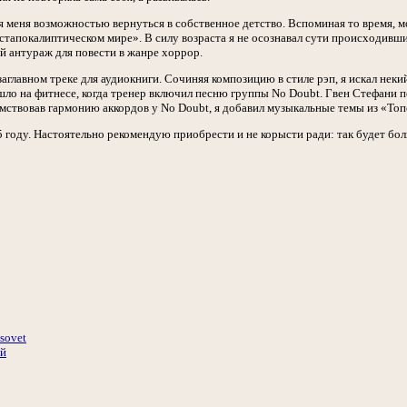
я меня возможностью вернуться в собственное детство. Вспоминая то время, м
стапокалиптическом мире». В силу возраста я не осознавал сути происходивш
й антураж для повести в жанре хоррор.
заглавном треке для аудиокниги. Сочиняя композицию в стиле рэп, я искал не
ло на фитнесе, когда тренер включил песню группы No Doubt. Гвен Стефани пела:
мствовав гармонию аккордов у No Doubt, я добавил музыкальные темы из «Топ
 году. Настоятельно рекомендую приобрести и не корысти ради: так будет бол
tsovet
ий