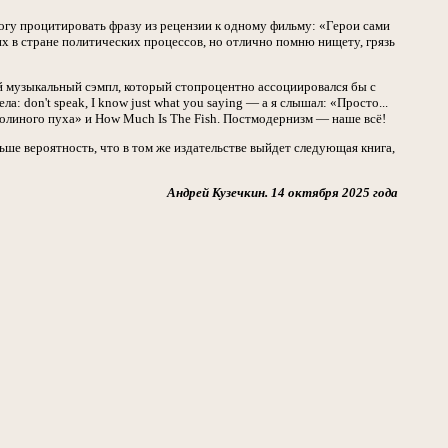
огу процитировать фразу из рецензии к одному фильму: «Герои сами
их в стране политических процессов, но отлично помню нищету, грязь
кий музыкальный сэмпл, который стопроцентно ассоциировался бы с
 don't speak, I know just what you saying — а я слышал: «Просто...
олиного пуха» и How Much Is The Fish. Постмодернизм — наше всё!
ьше вероятность, что в том же издательстве выйдет следующая книга,
Андрей Кузечкин. 14 октября 2025 года