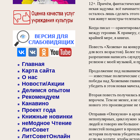
12+. Причём, фантастических
некая задумка: всё начинаетс
осталось лишь сделать этого
там живут монстры-телепаты,
Когда писал — ориентирова
между героями. К примеру, с
крайней мере, в книгах.
Повесть «Хозяева» на конкур
для всех возрастов). Более 
разрешения написать саундтр
релизом с моей музыкой, и п
Главная
Карта сайта
Продолжение под названием 
— известные политические с
О нас
победы над Хозяевами главн
Новости/Акции
убедить в этом новая мачеха
Делимся опытом
Вторая повесть получилась в
Рекомендуем
впрочем. Тем не менее, я не
Канавино
нового это произведение не 
Проект года
Отправив «Опекунов» в архив
Книжные новинки
непопулярных, цикл нужно з
неМодное Чтение
людей и говорю им большое с
ЛитСовет
повестей попадают в прошло
история получила убедительн
ЛитСоветОнлайн
если вы хотите, чтобы истори