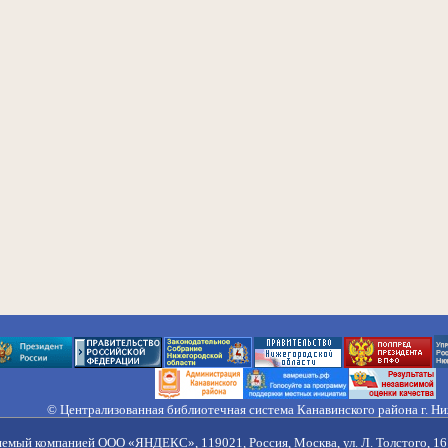
© Централизованная библиотечная система Канавинского района г. Н
603033, Россия, г. Н. Новгород, ул. Гороховецкая, 18А, Тел/факс (831) 2
Правила обработки персональных данных
яемый компанией ООО «ЯНДЕКС», 119021, Россия, Москва, ул. Л. Толстого, 16 