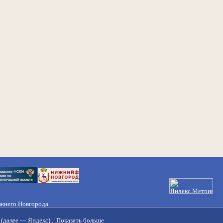
ижнего Новгорода
21-50-98, 221-88-82
(далее — Яндекс)...
Показать больше