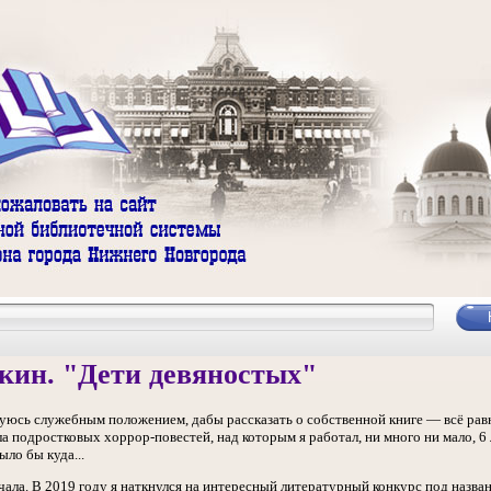
кин. "Дети девяностых"
ьзуюсь служебным положением, дабы рассказать о собственной книге — всё ра
 подростковых хоррор-повестей, над которым я работал, ни много ни мало, 6 л
ыло бы куда...
ачала. В 2019 году я наткнулся на интересный литературный конкурс под назв