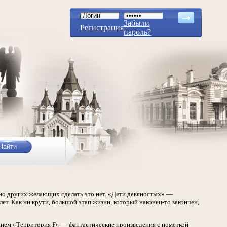
Забыли
Регистрация
пароль?
вно других желающих сделать это нет. «Дети девяностых» —
ет. Как ни крути, большой этап жизни, который наконец-то закончен,
анием «Территория F» — фантастические произведения с пометкой