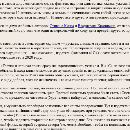
 в самом широком смысле слова: фэнтези, научная фантастика, сказка, ужасы. 
я с того, что человек едет поздно вечером на трамвае и видит в окно некую неи
 человека 12-летним мальчиком, а остальное сочинилось само собой, всего за м
 которые охотятся на людей... И много всего другого интересного происходит
лся на двух любимых авторов:
Стивена Кинга
и
Владислава Крапивина
, от пер
южетный ход о том, что один из персонажей по ходу дела предаёт другого, пр
с взяли, хоть и с некоторым скрипом — дескать, слишком страшно, хоть я и ни
того, повесть попала в короткий список, что гарантировало издание в виде ауд
ек к аудиокниге — как оказалось, издатели (компания «1С») и сами хотели мн
роизошло это в 2020 году.
«Гости» я написал почти сразу же, вдохновившись успехом. В «1С» не возража
обытия. Выход книги отложили до лучших времён и, не дождавшись оных, всё-
ый герой, мальчик Митя внезапно обнаруживает, что все события первой пове
, с виду добрая, хотя не исключено, что она тоже монстр-телепат, обморочивш
о многом лучше первой, по моему скромному мнению. Но... ни «Гостей», ни «Хо
 оставлял попыток завершить цикл. Третьей повестью должны были стать «Опеку
могло предложить читателям (буде таковые найдутся), а концовкой я самого себ
, я мучительно перебирал возможные варианты продолжения. Тут и издатели в
аканчивать. Пишите ещё одну книгу, мы её издадим, при условии, что она ста
пасибо.) Испытав внезапный прилив вдохновения, я написал (опять же за меся
е, чтобы задавить вторжение монстров в зародыше. Без некоторых натяжек в 
ый финал, который устроил автора (т.е. меня). Вообще, чтобы вы понимали, п
я не повторяла сама себя, а развивалась.