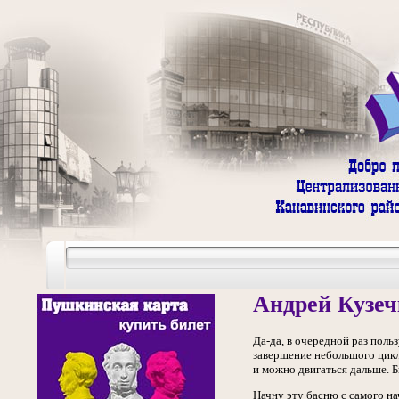
Андрей Кузеч
Да-да, в очередной раз пол
завершение небольшого цикла
и можно двигаться дальше. Б
Начну эту басню с самого н