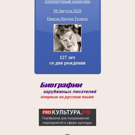
Литературный календарь
09 Августа 2026
Памела Линдон Трэверс
127 лет
со дня рождения