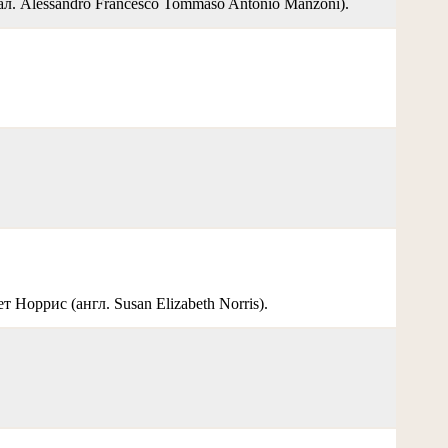
 Alessandro Francesco Tommaso Antonio Manzoni).
 Норрис (англ. Susan Elizabeth Norris).