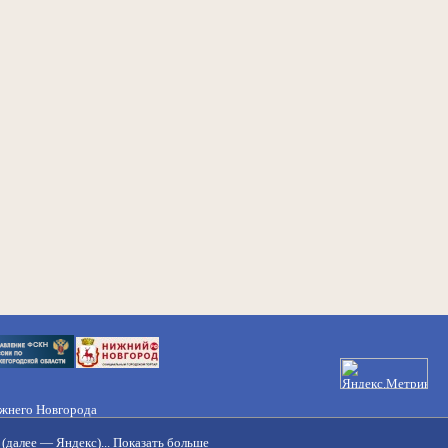
ижнего Новгорода
21-50-98, 221-88-82
(далее — Яндекс)...
Показать больше