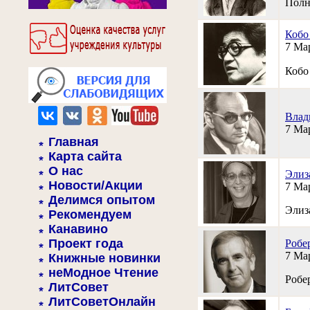
Полн
Кобо
7 Ма
Кобо
Влад
7 Ма
Главная
Карта сайта
О нас
Элиз
Новости/Акции
7 Ма
Делимся опытом
Элиза
Рекомендуем
Канавино
Проект года
Робе
7 Ма
Книжные новинки
неМодное Чтение
Робер
ЛитСовет
ЛитСоветОнлайн