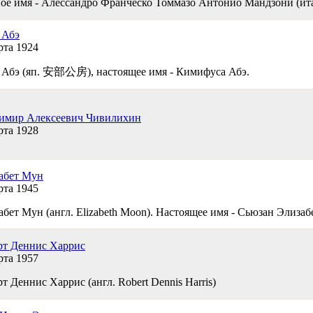
ое имя - Алессандро Франческо Томмазо Антонио Мандзони (итал.
 Абэ
рта 1924
 Абэ (яп. 安部公房), настоящее имя - Кимифуса Абэ.
имир Алексеевич Чивилихин
рта 1928
абет Мун
рта 1945
бет Мун (англ. Elizabeth Moon). Настоящее имя - Сьюзан Элизабет
рт Деннис Харрис
рта 1957
т Деннис Харрис (англ. Robert Dennis Harris)