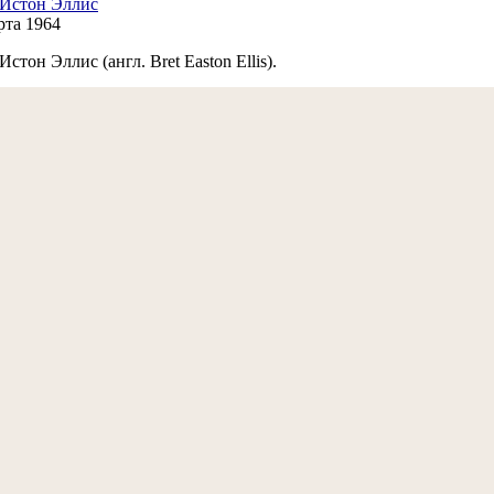
 Истон Эллис
рта 1964
Истон Эллис (англ. Bret Easton Ellis).