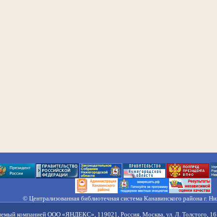
© Централизованная библиотечная система Канавинского района г. Н
603033, Россия, г. Н. Новгород, ул. Гороховецкая, 18А, Тел/факс (831) 2
Правила обработки персональных данных
яемый компанией ООО «ЯНДЕКС», 119021, Россия, Москва, ул. Л. Толстого, 16 