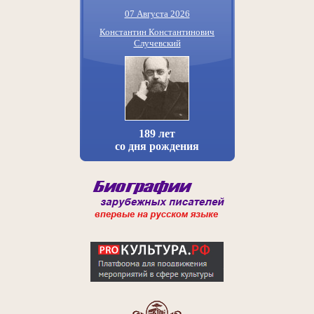
07 Августа 2026
Константин Константинович
Случевский
189 лет
со дня рождения