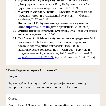
Музыкальная культура Бурятии
: [Сборник статей] /
[Отв. ред. канд. филол. наук В. Ц. Найдаков]. - Улан-Удэ :
Бурятское книжное издательство, 1967. - 119 с.
Муслим Мурдалов. Чечня — Музыка
. Материалы для
изучения истории музыкальной культуры. — Москва:
«Ridero», 2022. — 788 с.
Новикова О. В. Бурятская музыкальная культура
. -
URL:
https://bsk.nios.ru
(дата обращения: 22.09.2025).
Очерки истории культуры Бурятии
. / Улан-Удэ: Бурятское
книжное издательство, 2002.
Самбуева, С. Б. Музыка бурят: истоки и традиции
/ М. Ц.
Гончикова; С. Б. Самбуева. — учебно-методическое
пособие для студентов направления 050100.62
Педагогическое образование .— Улан-Удэ : Бурятский
государственный университет, 2013 .— 82 с. : ил. — URL:
https://rucont.ru/efd/216193
(дата обращения: 19.09.2025)
"Тема Родины в лирике С. Есенина"
Вопрос:
Здравствуйте! Прошу подобрать для реферата школьнику
литерату по теме "Тема Родины в лирике С. Есенина".
Ответ:
Добрый день! Предлагаем Вам следующий список литературы: