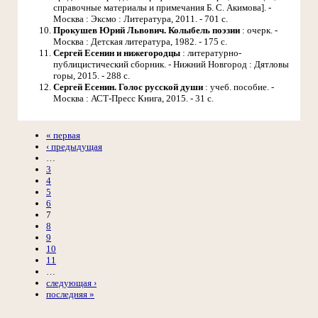
справочные материалы и примечания Б. С. Акимова]. -
Москва : Эксмо : Литература, 2011. - 701 с.
Прокушев Юрий Львович. Колыбель поэзии
: очерк. -
Москва : Детская литература, 1982. - 175 с.
Сергей Есенин и нижегородцы
: литературно-
публицистический сборник. - Нижний Новгород : Дятловы
горы, 2015. - 288 с.
Сергей Есенин. Голос русской души
: учеб. пособие. -
Москва : АСТ-Пресс Книга, 2015. - 31 с.
« первая
‹ предыдущая
…
3
4
5
6
7
8
9
10
11
…
следующая ›
последняя »