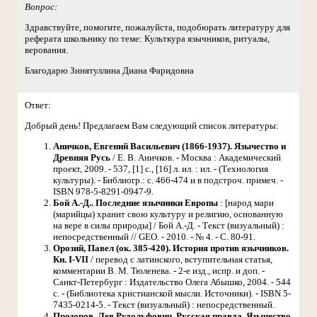
Вопрос:
Здравствуйте, помогите, пожалуйста, подобюрать литературу для
реферата школьнику по теме: Культкура язычников, ритуалы,
верования.
Благодарю Зинятуллина Диана Фаридовна
Ответ:
Добрый день! Предлагаем Вам следующий список литературы:
Аничков, Евгений Васильевич (1866-1937). Язычество и
Древняя Русь
/ Е. В. Аничков. - Москва : Академический
проект, 2009. - 537, [1] с., [16] л. ил. : ил. - (Технология
культуры). - Библиогр.: с. 466-474 и в подстроч. примеч. -
ISBN 978-5-8291-0947-9.
Бой А.-Д.. Последние язычники Европы
: [народ мари
(марийцы) хранит свою культуру и религию, основанную
на вере в силы природы] / Бой А.-Д. - Текст (визуальный) :
непосредственный // GEO. - 2010. - № 4. - С. 80-91.
Орозий, Павел (ок. 385-420). История против язычников.
Кн. I-VII
/ перевод с латинского, вступительная статья,
комментарии В. М. Тюленева. - 2-е изд., испр. и доп. -
Санкт-Петербург : Издательство Олега Абышко, 2004. - 544
с. - (Библиотека христианской мысли. Источники). - ISBN 5-
7435-0214-5. - Текст (визуальный) : непосредственный.
Прозоров, Лев Рудольфович. Русская правда. Язычество