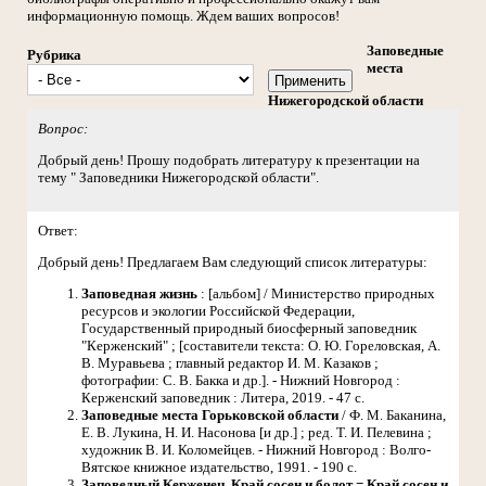
информационную помощь. Ждем ваших вопросов!
Заповедные
Рубрика
места
Нижегородской области
Вопрос:
Добрый день! Прошу подобрать литературу к презентации на
тему " Заповедники Нижегородской области".
Ответ:
Добрый день! Предлагаем Вам следующий список литературы:
Заповедная жизнь
: [альбом] / Министерство природных
ресурсов и экологии Российской Федерации,
Государственный природный биосферный заповедник
"Керженский" ; [составители текста: О. Ю. Гореловская, А.
В. Муравьева ; главный редактор И. М. Казаков ;
фотографии: С. В. Бакка и др.]. - Нижний Новгород :
Керженский заповедник : Литера, 2019. - 47 с.
Заповедные места Горьковской области
/ Ф. М. Баканина,
Е. В. Лукина, Н. И. Насонова [и др.] ; ред. Т. И. Пелевина ;
художник В. И. Коломейцев. - Нижний Новгород : Волго-
Вятское книжное издательство, 1991. - 190 с.
Заповедный Керженец. Край сосен и болот = Край сосен и