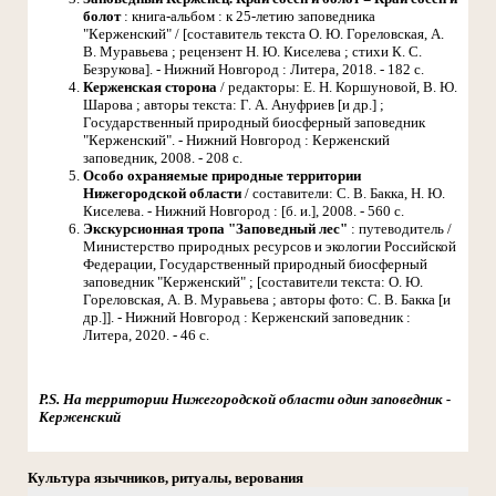
болот
: книга-альбом : к 25-летию заповедника
"Керженский" / [составитель текста О. Ю. Гореловская, А.
В. Муравьева ; рецензент Н. Ю. Киселева ; стихи К. С.
Безрукова]. - Нижний Новгород : Литера, 2018. - 182 с.
Керженская сторона
/ редакторы: Е. Н. Коршуновой, В. Ю.
Шарова ; авторы текста: Г. А. Ануфриев [и др.] ;
Государственный природный биосферный заповедник
"Керженский". - Нижний Новгород : Керженский
заповедник, 2008. - 208 с.
Особо охраняемые природные территории
Нижегородской области
/ составители: С. В. Бакка, Н. Ю.
Киселева. - Нижний Новгород : [б. и.], 2008. - 560 с.
Экскурсионная тропа "Заповедный лес"
: путеводитель /
Министерство природных ресурсов и экологии Российской
Федерации, Государственный природный биосферный
заповедник "Керженский" ; [составители текста: О. Ю.
Гореловская, А. В. Муравьева ; авторы фото: С. В. Бакка [и
др.]]. - Нижний Новгород : Керженский заповедник :
Литера, 2020. - 46 с.
P.S. На территории Нижегородской области один заповедник -
Керженский
Культура язычников, ритуалы, верования