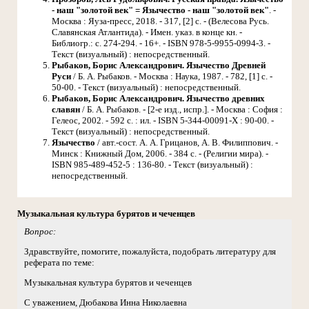
- наш "золотой век" = Язычество - наш "золотой век"
. -
Москва : Яуза-пресс, 2018. - 317, [2] с. - (Велесова Русь.
Славянская Атлантида). - Имен. указ. в конце кн. -
Библиогр.: с. 274-294. - 16+. - ISBN 978-5-9955-0994-3. -
Текст (визуальный) : непосредственный.
Рыбаков, Борис Александрович. Язычество Древней
Руси
/ Б. А. Рыбаков. - Москва : Наука, 1987. - 782, [1] с. -
50-00. - Текст (визуальный) : непосредственный.
Рыбаков, Борис Александрович. Язычество древних
славян
/ Б. А. Рыбаков. - [2-е изд., испр.]. - Москва : София :
Гелеос, 2002. - 592 с. : ил. - ISBN 5-344-00091-X : 90-00. -
Текст (визуальный) : непосредственный.
Язычество
/ авт.-сост. А. А. Грицанов, А. В. Филиппович. -
Минск : Книжный Дом, 2006. - 384 с. - (Религии мира). -
ISBN 985-489-452-5 : 136-80. - Текст (визуальный) :
непосредственный.
Музыкальная культура бурятов и чеченцев
Вопрос:
Здравствуйте, помогите, пожалуйста, подобрать литературу для
реферата по теме:
Музыкальная культура бурятов и чеченцев
С уважением, Дюбакова Инна Николаевна