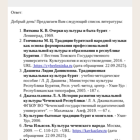
Ответ:
Добрый день! Предлагаем Вам следующий список литературы:
Вяткина К. В. Очерки культуры и быта бурят
. -
Ленинград, 1969.
Гончикова М. Ц. Традиции бурятской народной музыки
как основа формирования профессиональной
музыкальной культуры и образования в республике
Бурятия
. // Вестник Томского Государственного
университета. Культурология и искусствоведение, 2016. -
URL:
https://cyberleninka.ru
(дата обращения: 22.09.2025).
Дашиева Лидия Данииловна. Традиционная
музыкальная культура бурят
: учебно-методическое
пособие / Л. Д. Дашиева ; Министерство культуры
Республики Бурятия, Респ. учеб.-метод. центр. - Улан-Удэ :
Республиканская типография, 2005. - 187 с.
Джамалханова Л. А. История развития музыкальной
культуры Чеченской Республики
/ Л. А. Джамалханова,
ФГБОУ ВО "Чеченский государственный педагогический
университет". — Махачкала : Алеф, 2019. — 67 с.
Культурно-бытовые традиции бурят и монголов
. - Улан-
Удэ, 2006.
Леча Ильясов. Культура чеченского народа
. Москва,
2009. — С. 110-121. - URL:
https://kavkazlaw.ru
(дата
обращения: 22.09.2025).