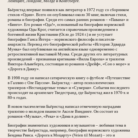
Лейпциге, Лондоне, Молде и Конгсберге.
Бьёрнстад впервые появился как литератор в 1972 году со сборником
стихов «Один». Всего он опубликовал около 30 книг, включая стихи,
романы и биографии. Среди его самых ранних романов – «Павана» и
«Бинго». Его роман «Ода!», основанный на биографии норвежской
художницы Оды Крог, считается справочным произведением о
богемной жизни Кристиании (Осло до 1924 г.) и не уступает
биографии Ганса Йегера – норвежского философа и писателя-
анархиста. Перевод его биографической работы «История Эдварда
Мунка» был опубликован на английском языке одновременно с
ретроспективной выставкой Мунка. Среди других его литературных
произведений – признанная критиками «Вилла Европа» и трилогия
Виктора-Альвеберга, состоящая из романов «Дрейф», «Сон о море» и
«Дорога в Дакку».
В 1998 году он написал сатирическую книгу о футболе «Путешествие
в Галлию с Оле Паусом». Бьёрнстад – автор психологических
триллеров «Нестандартные темы» и «Сумерки». События последнего
происходят на архипелаге Тведестранд, где Бьёрнстад жил в 1970-х и
80-х годах.
В новом тысячелетии Бьёрнстад написал отмеченную наградами
трилогию о молодом пианисте Акселе Виндинге. Он состоит из
романов «Музыка», «Река» и «Дама в долине».
Биографии знаменитых художников и музыкантов – любимая тема в
творчестве Бьёрнстада, например, биография норвежского художника
Бендика Рииса. «Дорога к Моцарту» (Veien til Mozart) – это и