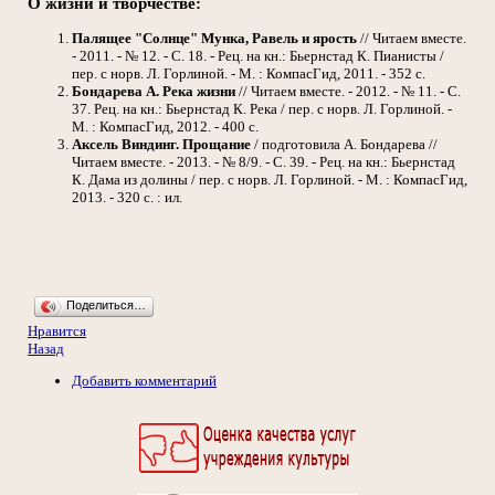
О жизни и творчестве:
Палящее "Солнце" Мунка, Равель и ярость
// Читаем вместе.
- 2011. - № 12. - С. 18. - Рец. на кн.: Бьернстад К. Пианисты /
пер. с норв. Л. Горлиной. - М. : КомпасГид, 2011. - 352 с.
Бондарева А.
Река жизни
// Читаем вместе. - 2012. - № 11. - С.
37. Рец. на кн.: Бьернстад К. Река / пер. с норв. Л. Горлиной. -
М. : КомпасГид, 2012. - 400 с.
Аксель Виндинг. Прощание
/ подготовила А. Бондарева //
Читаем вместе. - 2013. - № 8/9. - С. 39. - Рец. на кн.: Бьернстад
К. Дама из долины / пер. с норв. Л. Горлиной. - М. : КомпасГид,
2013. - 320 с. : ил.
Поделиться…
Нравится
Назад
Добавить комментарий