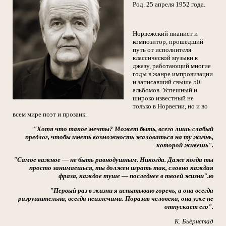
Род. 25 апреля 1952 года.
Норвежский пианист и
композитор, прошедший
путь от исполнителя
классической музыки к
джазу, работающий многие
годы в жанре импровизации
и записавший свыше 50
альбомов. Успешный и
широко известный не
только в Норвегии, но и во
всем мире поэт и прозаик.
"Хотя что такое мечты? Может быть, всего лишь слабый
предлог, чтобы иметь возможность жаловаться на ту жизнь,
которой живешь".
"Самое важное
—
не быть равнодушным. Никогда. Даже когда ты
просто занимаешься, ты должен играть так, словно каждая
фраза, каждое туше — последнее в твоей жизни".ю
"Первый раз в жизни я испытываю горечь, а она всегда
разрушительна, всегда неизлечима. Поразив человека, она уже не
отпускает его".
К. Бьёрнстад