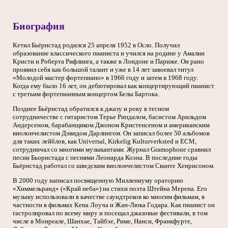
Биография
Кетил Бьёрнстад родился 25 апреля 1952 в Осло. Получил
образование классического пианиста и учился на родине у Амалии
Кристи и Роберта Рифлинга, а также в Лондоне и Париже. Он рано
проявил себя как большой талант и уже в 14 лет завоевал титул
«Молодой мастер фортепиано» в 1966 году и затем в 1968 году.
Когда ему было 16 лет, он дебютировал как концертирующий пианист
с третьим фортепианным концертом Белы Бартока.
Позднее Бьёрнстад обратился к джазу и року в тесном
сотрудничестве с гитаристом Терье Рипдалом, басистом Арильдом
Андерсеном, барабанщиком Джоном Кристенсеном и американским
виолончелистом Дэвидом Дарлингом. Он записал более 50 альбомов
для таких лейблов, как Universal, Kirkelig Kulturverksted и ECM,
сотрудничал со многими музыкантами. Журнал Gramophone сравнил
песни Бьорнстада с песнями Леонарда Коэна. В последние годы
Бьёрнстад работал со шведским виолончелистом Сванте Хенрисоном.
В 2000 году написал посвященную Миллениуму ораторию
«Химмельранд» («Край неба») на стихи поэта Штейна Мерена. Его
музыку использовали в качестве саундтреков ко многим фильмам, в
частности в фильмах Кена Лоуча и Жан-Люка Годара. Как пианист он
гастролировал по всему миру и посещал джазовые фестивали, в том
числе в Монреале, Шанхае, Тайбэе, Риме, Нанси, Франкфурте,