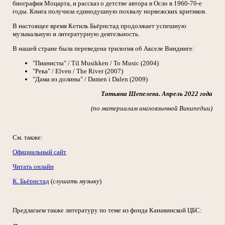
биография Моцарта, и рассказ о детстве автора в Осло в 1960-70-е
годы. Книга получила единодушную похвалу норвежских критиков.
В настоящее время Кетиль Бьёрнстад продолжает успешную
музыкальную и литературную деятельность.
В нашей стране была переведена трилогия об Акселе Виндинге:
"Пианисты" / Til Musikken / To Music (2004)
"Река" / Elven / The River (2007)
"Дама из долины" / Damen i Dalen (2009)
Татьяна Шепелева. Апрель 2022 года
(по материалам англоязычной Википедии)
См. также:
Официальный сайт
Читать онлайн
К. Бьёрнстад
(
слушать музыку
)
Предлагаем также литературу по теме из фонда Канавинской ЦБС: