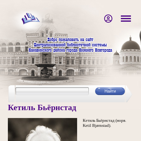
Кетиль Бьёрнстад
Кетиль Бьёрнстад (норв.
Ketil Bjørnstad).