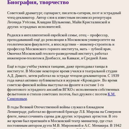
Биография, творчество
Советский драматург, сценарист, писатель-сатирик, поэт и эстрадный
чтец-декламатор. Автор слов к известным песням из репертуара
Леонида Утёсова, Клавдии Шульженко, Майи Кристалинской и
других эстрадных исполнителей.
Родился в интеллигентной еврейской семье, отец – профессор,
преподававший ещё до революции в Московском университете на
геологическом факультете, а впоследствии – инженер-строитель и
профессор Московского горного института, мать – зубной врач.
Окончил Московский геолого-разведочный институт, работал
инженером-геологом в Донбассе, на Кавказе, в Средней Азии.
Ещё в годы учёбы увлекся танцами, даже преподавал танцы в
институте. В Москве некоторое время учился в театральной студии
А.Д. Дикого, затем работал на эстраде чтецом-декламатором. С 1939
года начал активно публиковаться в журнале «Крокодил». Во время
советско-финской войны выступал на фронте в составе 1-го
фронтового эстрадного ансамбля ВГКО с исполнением собственных
фельетонов и стихов советских поэтов, был дружен с поэтом
К.М.
Симоновым
.
В годы Великой Отечественной войны служил в блокадном
Ленинграде, работал во фронтовой бригаде Л.Б. Мирова на Северном
флоте, начал сочинять сцены для других эстрадных артистов. В это
же время был приглашён в Московский театр миниатюр, где стал
постоянным автором дуэта М.В. Мироновой и А.С. Менакера. В 1942