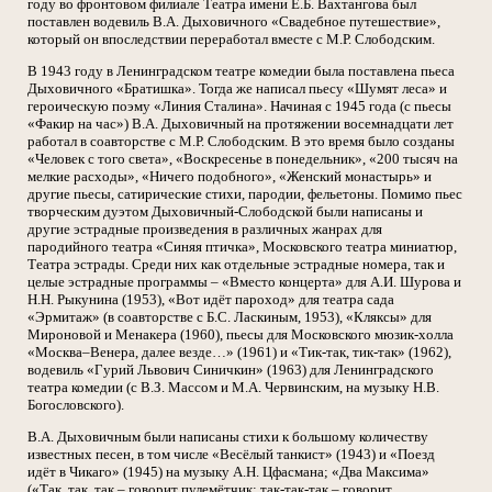
году во фронтовом филиале Театра имени Е.Б. Вахтангова был
поставлен водевиль В.А. Дыховичного «Свадебное путешествие»,
который он впоследствии переработал вместе с М.Р. Слободским.
В 1943 году в Ленинградском театре комедии была поставлена пьеса
Дыховичного «Братишка». Тогда же написал пьесу «Шумят леса» и
героическую поэму «Линия Сталина». Начиная с 1945 года (с пьесы
«Факир на час») В.А. Дыховичный на протяжении восемнадцати лет
работал в соавторстве с М.Р. Слободским. В это время было созданы
«Человек с того света», «Воскресенье в понедельник», «200 тысяч на
мелкие расходы», «Ничего подобного», «Женский монастырь» и
другие пьесы, сатирические стихи, пародии, фельетоны. Помимо пьес
творческим дуэтом Дыховичный-Слободской были написаны и
другие эстрадные произведения в различных жанрах для
пародийного театра «Синяя птичка», Московского театра миниатюр,
Театра эстрады. Среди них как отдельные эстрадные номера, так и
целые эстрадные программы – «Вместо концерта» для А.И. Шурова и
Н.Н. Рыкунина (1953), «Вот идёт пароход» для театра сада
«Эрмитаж» (в соавторстве с Б.С. Ласкиным, 1953), «Кляксы» для
Мироновой и Менакера (1960), пьесы для Московского мюзик-холла
«Москва–Венера, далее везде…» (1961) и «Тик-так, тик-так» (1962),
водевиль «Гурий Львович Синичкин» (1963) для Ленинградского
театра комедии (с В.З. Массом и М.А. Червинским, на музыку Н.В.
Богословского).
В.А. Дыховичным были написаны стихи к большому количеству
известных песен, в том числе «Весёлый танкист» (1943) и «Поезд
идёт в Чикаго» (1945) на музыку А.Н. Цфасмана; «Два Максима»
(«Так, так, так – говорит пулемётчик; так-так-так – говорит