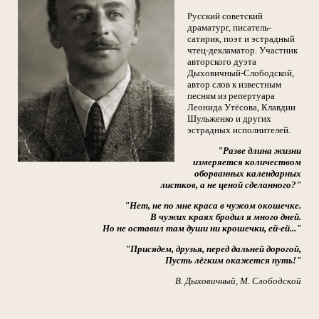
Русский советский
драматург, писатель-
сатирик, поэт и эстрадный
чтец-декламатор. Участник
авторского дуэта
Дыховичный-Слободской,
автор слов к известным
песням из репертуара
Леонида Утёсова, Клавдии
Шульженко и других
эстрадных исполнителей.
"Разве длина жизни
измеряется количеством
оборванных календарных
листков, а не ценой сделанного?"
"Нет, не по мне краса в чужом окошечке.
В чужих краях бродил я много дней.
Но не оставил там души ни крошечки, ей-ей..."
"Присядем, друзья, перед дальней дорогой,
Пусть лёгким окажется путь!"
В. Дыховичный, М. Слободской