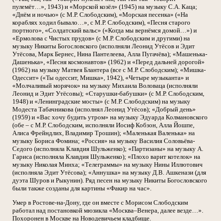
пулемёт…», 1943) и «Морской козёл» (1945) на музыку С.А. Каца;
«Днём и ночью» (с М.Р. Слободским), «Морская песенка» («На
кораблях ходил бывало…», с М.Р. Слободским), «Песня старого
портного», «Солдатский вальс» («Когда мы вернёмся домой…») и
«Ермолова с Чистых прудов» (с М.Р. Слободским и другими) на
музыку Никиты Богословского (исполняли Леонид Утёсов и Эдит
Утёсова, Марк Бернес, Нина Пантелеева, Алла Пугачёва); «Машенька-
Дашенька», «Песня космонавтов» (1962) и «Перед дальней дорогой»
(1962) на музыку Матвея Блантера (все с М.Р. Слободским); «Мишка-
Одессит» («Ты одессит, Мишка», 1942), «Четыре музыканта» и
«Молчаливый морячок» на музыку Михаила Воловаца (исполняли
Леонид и Эдит Утёсовы); «Старушки-бабушки» (с М.Р. Слободским,
1948) и «Ленинградские мосты» (с М.Р. Слободским) на музыку
Модеста Табачникова (исполнял Леонид Утёсов); «Добрый день»
(1959) и «Вас хочу будить утром» на музыку Эдуарда Колмановского
(обе – с М.Р. Слободским, исполняли Иосиф Кобзон, Алла Йошпе,
Алиса Фрейндлих, Владимир Трошин); «Маленькая Валенька» на
музыку Бориса Фомина; «Россия» на музыку Василия Соловьёва-
Седого (исполняла Клавдия Шульженко); «Партизаны» на музыку А.
Гариса (исполняла Клавдия Шульженко); «Плохо варит котелок» на
музыку Николая Минха; «Телеграммы» на музыку Нины Иллютович
(исполняла Эдит Утёсова); «Аннушка» на музыку Д.В. Ашкенази (для
дуэта Шуров и Рыкунин). Ряд песен на музыку Никиты Богословского
были также созданы для картины «Факир на час».
Умер в Ростове-на-Дону, где он вместе с Морисом Слободским
работал над постановкой мюзикла «Москва–Венера, далее везде…».
Похоронен в Москве на Новодевичьем кладбище.