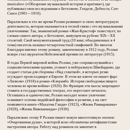
musicales» («Обозрение музыкальной истории и критики»), где
публиковал свои исследования о Бетховене, Генделе, Дебюсси, Сен-
Сансе (1901—1910).
Параллельно в это же время Роллан развивает и свою литературную
деятельность, которая оказывается в тесной связи с его музыкальными
увлечениями. Так, знаменитый роман «Жан-Кристоф» повествует, по
словам самого автора, о Бетховене, живущем на рубеже XIX—XX
столетий. Свой монументальный труд (10 книг, объединенных в 4
тома) писатель называл четырехчастной симфонией. Во многом
благодаря именно этому роману, законченному в 1912 году, Роллан
вскоре стал лауреатом Нобелевской премии по литературе (1915).
В годы Первой мировой войны Роллан, уже соприкоснувшийся с
социалистическими идеями, уезжает в нейтральную Швейцарию, где
создает статьи для сборника «Над схваткой», в которых резко
осуждает происходящее в Европе. В этом же ключе он пишет фарс
«Лилюли» (1918) и роман «Клерамбо. История свободомыслящего
человека во время войны» (1920). Во Франции эти пьесы запрещают
ставить в государственных театрах, его перестают печатать.
Оставшись в одиночестве, Роллан находит новое увлечение:
осваивает основы индийской философии и религии, а на свет
появляются книги «Махатма Ганди» (1923), «Жизнь Рамакришны»
(1929), «Жизнь Вивекананды» (1930).
Параллельно этому Р. Роллан пишет новую многотомную эпопею
«Очарованная душа», в которой ясно обозначены антифашистские
настроения автора. Работу над романом он закончит в