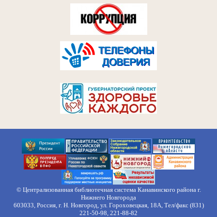
© Централизованная библиотечная система Канавинского района г.
Нижнего Новгорода
603033, Россия, г. Н. Новгород, ул. Гороховецкая, 18А, Тел/факс (831)
221-50-98, 221-88-82