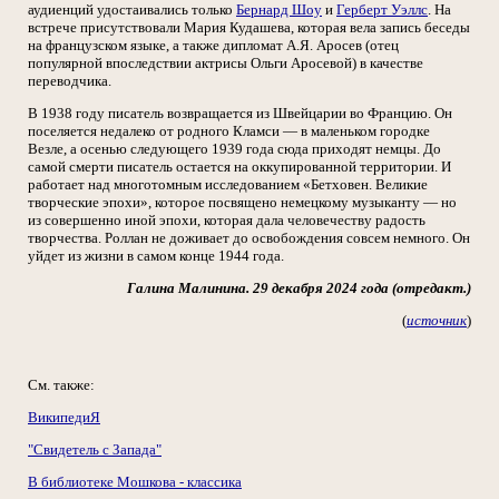
аудиенций удостаивались только
Бернард Шоу
и
Герберт Уэллс
. На
встрече присутствовали Мария Кудашева, которая вела запись беседы
на французском языке, а также дипломат А.Я. Аросев (отец
популярной впоследствии актрисы Ольги Аросевой) в качестве
переводчика.
В 1938 году писатель возвращается из Швейцарии во Францию. Он
поселяется недалеко от родного Кламси — в маленьком городке
Везле, а осенью следующего 1939 года сюда приходят немцы. До
самой смерти писатель остается на оккупированной территории. И
работает над многотомным исследованием «Бетховен. Великие
творческие эпохи», которое посвящено немецкому музыканту — но
из совершенно иной эпохи, которая дала человечеству радость
творчества. Роллан не доживает до освобождения совсем немного. Он
уйдет из жизни в самом конце 1944 года.
Галина Малинина. 29 декабря 2024 года (отредакт.)
(
источник
)
См. также:
ВикипедиЯ
"Свидетель с Запада"
В библиотеке Мошкова - классика