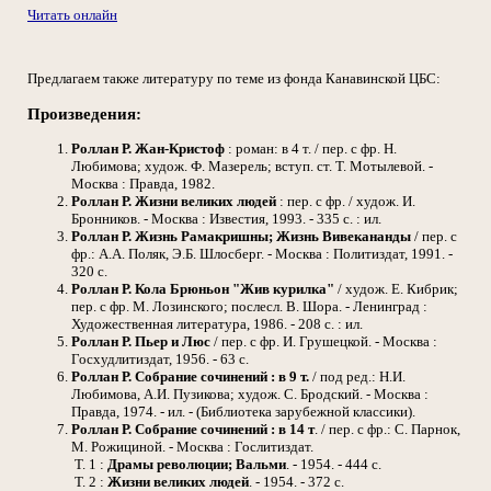
Читать онлайн
Предлагаем также литературу по теме из фонда Канавинской ЦБС:
Произведения:
Роллан Р.
Жан-Кристоф
: роман: в 4 т. / пер. с фр. Н.
Любимова; худож. Ф. Мазерель; вступ. ст. Т. Мотылевой. -
Москва : Правда, 1982.
Роллан Р.
Жизни великих людей
: пер. с фр. / худож. И.
Бронников. - Москва : Известия, 1993. - 335 с. : ил.
Роллан Р.
Жизнь Рамакришны; Жизнь Вивекананды
/ пер. с
фр.: А.А. Поляк, Э.Б. Шлосберг. - Москва : Политиздат, 1991. -
320 с.
Роллан Р.
Кола Брюньон "Жив курилка"
/ худож. Е. Кибрик;
пер. с фр. М. Лозинского; послесл. В. Шора. - Ленинград :
Художественная литература, 1986. - 208 с. : ил.
Роллан Р.
Пьер и Люс
/ пер. с фр. И. Грушецкой. - Москва :
Госхудлитиздат, 1956. - 63 с.
Роллан Р.
Собрание сочинений : в 9 т.
/ под ред.: Н.И.
Любимова, А.И. Пузикова; худож. С. Бродский. - Москва :
Правда, 1974. - ил. - (Библиотека зарубежной классики).
Роллан Р.
Собрание сочинений : в 14 т
. / пер. с фр.: С. Парнок,
М. Рожициной. - Москва : Гослитиздат.
Т. 1 :
Драмы революции; Вальми
. - 1954. - 444 с.
Т. 2 :
Жизни великих людей
. - 1954. - 372 с.