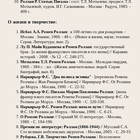
Роллан Р.
Статьи; Письма
/ сост. Т.Л. Мотылева; предисл. Т.Л.
Мотылевой; худож. И.Г. Сальникова. - Москва : Радуга, 1985. -
408 с.
О жизни и творчестве:
Исбах А.А.
Ромен Роллан
: к 100-летию со дня рождения. -
Москва : Знание, 1966. - 48 с. - (Новое в жизни, науке, технике.
Серия, Литература; вып. 2).
Лу П.
Майя Кудашева и Ромен Роллан
: государственный
брак : [о жизни француского писателя и его жены] // Караван
историй. - 2008. - № 12. - С. 248-271.
Мотылева Т.Л.
Ромен Роллан
. - Москва : Молодая гвардия,
1969. - 384 с. : ил. - (Жизнь замечательных людей. Серия
биографий, вып. 8).
Наркирьер Ф.С.
"Два полюса истины"
: [переписка Ромена
Роллана с Жан Ришаром Блоком] // Наркирьер Ф.С. От Роллана
до Моруа. - Москва, 1990. - С. 22-32.
Наркирьер Ф.С.
Письма Марии Павловны Роллан
: [жена
французского писателя Ромена Роллана] // Наркирьер Ф.С. От
Роллана до Моруа. - Москва, 1990. - С. 320-330.
Наркирьер Ф.С.
Ромен Роллан: начало пути
// Наркирьер
Ф.С. От Роллана до Моруа. - Москва, 1990. - С. 6-21.
О Ромэне Роллане
// Горький М. О литературе. - Москва,
1980. - С. 194-196.
Премия по литературе: Роллан (1866-1944)
// Мусский С.А.
Сто великих нобелевских лауреатов. - Москва, 2005. - С. 29-33.
Рубцова, Г.В.
Творчество Ромен Роллана
/ Всесоюзное