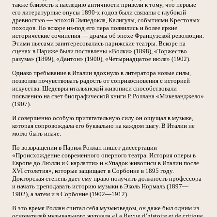
также близость к наследию античности привели к тому, что первые
его литературные опусы 1890-х годов были связаны с глубокой
древностью — эпохой Эмпедокла, Калигулы, событиями Крестовых
походов. Но вскоре из-под его пера появились и более яркие
исторические сочинения — драмы об эпохе Французской революции.
Этими пьесами заинтересовались парижские театры. Вскоре на
сценах в Париже были поставлены «Волки» (1898), «Торжество
разума» (1899), «Дантон» (1900), «Четырнадцатое июля» (1902).
Однако пребывание в Италии вдохнуло в литератора новые силы,
позволив почувствовать радость от соприкосновения с историей
искусства. Шедевры итальянской живописи способствовали
появлению на свет биографической книги Р. Роллана «Микеланджело»
(1907).
И совершенно особую притягательную силу он ощущал в музыке,
которая сопровождала его буквально на каждом шагу. В Италии не
могло быть иначе.
По возвращении в Париж Роллан пишет диссертации
«Происхождение современного оперного театра. История оперы в
Европе до Люлли и Скарлатти» и «Упадок живописи в Италии после
XVI столетия», которые защищает в Сорбонне в 1895 году.
Докторская степень дает ему право получить должность профессора
и начать преподавать историю музыки в Эколь Нормаль (1897—
1902), а затем и в Сорбонне (1902—1912).
В это время Роллан считал себя музыковедом, он даже был одним из
основателей музыкального журнала «La Revue d’histoire et de critique