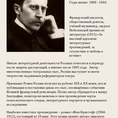
Годы жизни: 1866 - 1944.
Французский писатель,
общественный деятель,
учёный-музыковед, лауреат
Нобелевской премии по
литературе (1915) «За
высокий идеализм
литературных
произведений, за
сочувствие и любовь к
истине».
Начало литературной деятельности Роллана относится к периоду
после защиты диссертаций, а именно после 1895 года. Автор
многочисленных театральных пьес, Роллан выступает в своем
творчестве подлинным реформатором театра.
Признание Ромен Роллан получил на рубеже XIX и XX веков, после
публикации и постановки цикла его пьес, посвящённых событиям
Великой французской революции. Позже автор обращается к жанру
биографии, новаторски включая в свои произведения черты
психологического очерка, литературного портрета и музыкального
исследования.
Наиболее известное произведение – роман «Жан-Кристоф» (1904-
1912), состоящий из 10 книг. Этот роман принёс автору мировую