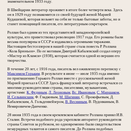
знаменательном 1933 году.
В Швейцарии литератор проживет в итоге более четверти века. Здесь
он в 1929 году познакомится со своей будущей женой Марией
Кудашевой, которая возьмет на себя не только бытовые заботы, но и
станет помощницей писателя, его литературным секретарем.
Роллан был одним из тех представителей западноевропейской
культуры, кто приветствовал революцию 1917 года. Его романы были
весьма популярны в СССР и издавались огромными тиражами.
Настоящим бестселлером в нашей стране стала повесть Р. Роллана
«Кола Брюньон». По ее мотивам Дмитрий Кабалевский создал оперу
«Мастер из Кламси» (1938), которая считается одной из вершин его
творчества.
В течение 20 лет, с 1916 года, писатель вел оживленную переписку с
Максимом Горьким
. В результате в июне — июле 1935 года именно
по приглашению Горького Роллан вместе с русскоязычной женой
Марией приехал в СССР. Здесь французский литератор встречался со
многими руководителями страны, писателями, музыкантами,
артистами:
К. Фединым
,
Л. Леоновым
,
Вс. Ивановым
,
С. Маршаком
,
И. Сельвинским
, Ф. Гладковым,
М. Шагинян
, С. Прокофьевым, Д.
Кабалевским, А. Гольденвейзером,
В. Весниным
, В. Пудовкиным, В.
Немировичем-Данченко.
28 июня 1935 года в своем кремлевском кабинете Роллана принял И.В.
Сталин. Встречи подобного рода укрепляли авторитет руководителя
страны Советов за рубежом, но одновременно были свидетельством
незаурядных талантов и самого писателя. До Роллана подобных