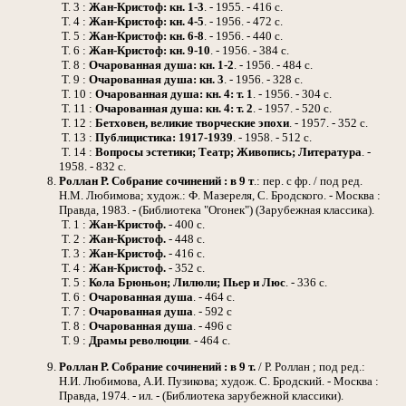
Т. 3 :
Жан-Кристоф: кн. 1-3
. - 1955. - 416 с.
Т. 4 :
Жан-Кристоф: кн. 4-5
. - 1956. - 472 с.
Т. 5 :
Жан-Кристоф: кн. 6-8
. - 1956. - 440 с.
Т. 6 :
Жан-Кристоф: кн. 9-10
. - 1956. - 384 с.
Т. 8 :
Очарованная душа: кн. 1-2
. - 1956. - 484 с.
Т. 9 :
Очарованная душа: кн. 3
. - 1956. - 328 с.
Т. 10 :
Очарованная душа: кн. 4: т. 1
. - 1956. - 304 с.
Т. 11 :
Очарованная душа: кн. 4: т. 2
. - 1957. - 520 с.
Т. 12 :
Бетховен, великие творческие эпохи
. - 1957. - 352 с.
Т. 13 :
Публицистика: 1917-1939
. - 1958. - 512 с.
Т. 14 :
Вопросы эстетики; Театр; Живопись; Литература
. -
1958. - 832 с.
Роллан Р.
Собрание сочинений : в 9 т
.: пер. с фр. / под ред.
Н.М. Любимова; худож.: Ф. Мазереля, С. Бродского. - Москва :
Правда, 1983. - (Библиотека "Огонек") (Зарубежная классика).
Т. 1 :
Жан-Кристоф.
- 400 с.
Т. 2 :
Жан-Кристоф.
- 448 с.
Т. 3 :
Жан-Кристоф.
- 416 с.
Т. 4 :
Жан-Кристоф.
- 352 с.
Т. 5 :
Кола Брюньон; Лилюли; Пьер и Люс
. - 336 с.
Т. 6 :
Очарованная душа
. - 464 с.
Т. 7 :
Очарованная душа
. - 592 с
Т. 8 :
Очарованная душа
. - 496 с
Т. 9 :
Драмы революции
. - 464 с.
Роллан Р.
Собрание сочинений : в 9 т.
/ Р. Роллан ; под ред.:
Н.И. Любимова, А.И. Пузикова; худож. С. Бродский. - Москва :
Правда, 1974. - ил. - (Библиотека зарубежной классики).