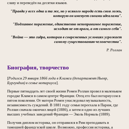
славу и переведён на десятки языков.
"Правда у всех одна и та же, но у всякого народа есть своя ложь,
которую он именует своими идеалами".
"Подлинное поражение, единственно непоправимое поражение,
исходит не от врага, а от самого себя".
"Война — это гидра, которая в современных условиях угрожает
самому существованию человечества".
Р. Роллан
Биография, творчество
[
Родился 29 января 1866 года в Кламси (департамент Ньевр,
Бургундия) в семье нотариуса
].
Первые пятнадцать лет своей жизни Ромен Роллан провел в маленьком
городке Кламси в самом центре Франции. Отец его был нотариусом в
пятом поколении. От матери Ромен унаследовал музыкальность,
независимость суждений. В 1881 году семья переехала в Париж, где
Роллан сначала окончил лицей (1886), а затем и одно из лучших
высших учебных заведений Франции — Эколь Нормаль (1889).
Получив диплом историка, он отправился в Рим преподавать в
тамошней французской школе. Возможно, профессия историка, а