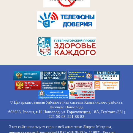
© Централизованная библиотечная система Канавинского района г.
Нижнего Новгорода
603033, Россия, г. Н. Новгород, ул. Гороховецкая, 18А, Тел/факс (831)
221-50-98, 221-88-82
Правила обработки персональных данных
Этот сайт использует сервис веб-аналитики Яндекс Метрика,
О нас
Контакты
Противодействие коррупции
Противодействие
предоставляемый компанией ООО «ЯНДЕКС», 119021, Россия,