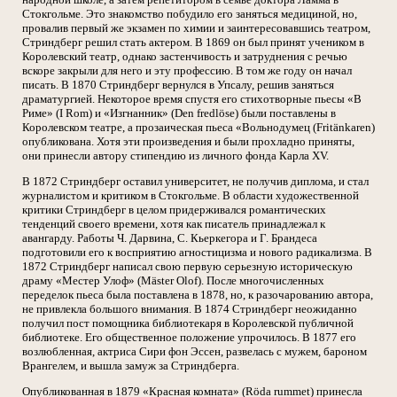
Стокгольме. Это знакомство побудило его заняться медициной, но,
провалив первый же экзамен по химии и заинтересовавшись театром,
Стриндберг решил стать актером. В 1869 он был принят учеником в
Королевский театр, однако застенчивость и затруднения с речью
вскоре закрыли для него и эту профессию. В том же году он начал
писать. В 1870 Стриндберг вернулся в Упсалу, решив заняться
драматургией. Некоторое время спустя его стихотворные пьесы «В
Риме» (I Rom) и «Изгнанник» (Den fredlöse) были поставлены в
Королевском театре, а прозаическая пьеса «Вольнодумец (Fritänkaren)
опубликована. Хотя эти произведения и были прохладно приняты,
они принесли автору стипендию из личного фонда Карла XV.
В 1872 Стриндберг оставил университет, не получив диплома, и стал
журналистом и критиком в Стокгольме. В области художественной
критики Стриндберг в целом придерживался романтических
тенденций своего времени, хотя как писатель принадлежал к
авангарду. Работы Ч. Дарвина, С. Кьеркегора и Г. Брандеса
подготовили его к восприятию агностицизма и нового радикализма. В
1872 Стриндберг написал свою первую серьезную историческую
драму «Местер Улоф» (Mäster Olof). После многочисленных
переделок пьеса была поставлена в 1878, но, к разочарованию автора,
не привлекла большого внимания. В 1874 Стриндберг неожиданно
получил пост помощника библиотекаря в Королевской публичной
библиотеке. Его общественное положение упрочилось. В 1877 его
возлюбленная, актриса Сири фон Эссен, развелась с мужем, бароном
Врангелем, и вышла замуж за Стриндберга.
Опубликованная в 1879 «Красная комната» (Röda rummet) принесла