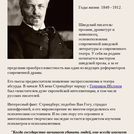
Годы жизни: 1849 - 1912.
Шведский писатель-
прозаик, драматург и
живописец,
основоположник
современной шведской
литературы и современного
театра. У себя на родине
почитается мастером
шведской прозы, а за ее
пределами приобрел известность как один из ведущих реформаторов
современной драмы.
Его пьесы предвосхитили появление экспрессионизма и театра
абсурда. В начале XX века Стриндберг наряду с
Генриком Ибсеном
был «властителем дум» европейской интеллигенции, в том числе
русских писателей.
Интересный факт: Стриндберг, подобно Ван Гогу, страдал
шизофренией, и его мировоззрение во многом определялось его
психическим состоянием. И по сию пору его огромное и
многоплановое творческое наследие остается предметом изучения
психиатров и психоаналитиков.
"Когда государство начинает убивать людей, оно всегда именует