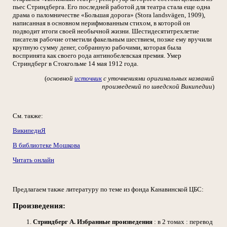
пьес Стриндберга. Его последней работой для театра стала еще одна
драма о паломничестве «Большая дорога» (Stora landsvägen, 1909),
написанная в основном нерифмованным стихом, в которой он
подводит итоги своей необычной жизни. Шестидесятитрехлетие
писателя рабочие отметили факельным шествием, позже ему вручили
крупную сумму денег, собранную рабочими, которая была
воспринята как своего рода антинобелевская премия. Умер
Стриндберг в Стокгольме 14 мая 1912 года.
(
основной
источник
с уточнениями оригинальных названий
произведений по шведской Википедии
)
См. также:
ВикипедиЯ
В библиотеке Мошкова
Читать онлайн
Предлагаем также литературу по теме из фонда Канавинской ЦБС:
Произведения:
Стриндберг А. Избранные произведения
: в 2 томах : перевод