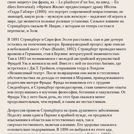
свою защиту» (на франц. яз. – Le plaidoyer d’un fou; на швед. – En
dåres försvarstal). «Фрёкен Жюли» предвосхищает драму Ибсена
«Гедда Габлер» (1890): это портрет современной неврастенички, не
знающей, какую роль – мужскую или женскую – надлежит ей играть в
мире, где меняются половые ролевые установки. Сильное влияние на
Стриндберга оказали Ф. Ницше, с которым он теперь состоял в
переписке, и Золя.
В 1891 Стриндберг и Сири фон Эссен расстались; сын и две дочери
остались на попечении матери. Бракоразводный процесс ярко описан
в небольшой пьесе «Узы» (Bandet, 1892). Стриндберг проводил много
времени в Германии, став в Берлине литературной знаменитостью.
Там в 1893 он познакомился с молодой австрийской журналисткой
Фридой Уль и женился на ней. Вместе с ней он посетил Англию, где
встретился с Дж.Т. Грейном, открывшим тогда в Лондоне
«Независимый театр». После возвращения они жили в стесненных
обстоятельствах на доходы от имения в Моравии, принадлежавшего
родителям матери Фриды. Фрида познакомила его с трудами
Сведенборга, и Стриндберг проводил время, ставя химические опыты
или погрузившись в изучение философии, ботаники и оккультизма. От
Фриды Уль у него была дочь, но этот брак оказался менее
продолжительным, чем первый, и таким же несчастливым.
Депрессия привела Стриндберга на грань душевного заболевания.
Подолгу живя один в Париже в крайней нужде, он предавался
изысканиям в области как естественных наук, так и
сверхъестественного, включая алхимию. Его здоровье оказалось
основательно подорванным. В 1896 он выбрался из этого ада,