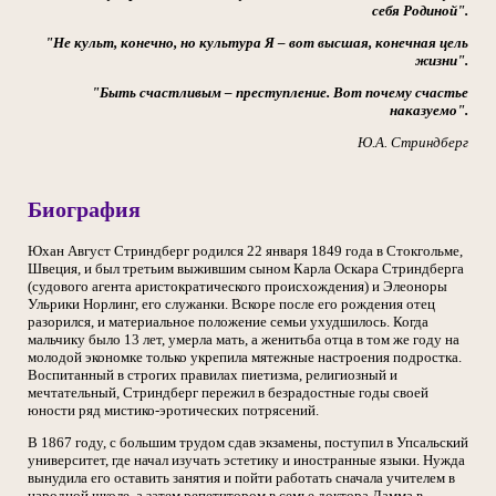
себя Родиной".
"Не культ, конечно, но культура Я – вот высшая, конечная цель
жизни".
"Быть счастливым
–
преступление. Вот почему счастье
наказуемо".
Ю.А. Стриндберг
Биография
Юхан Август Стриндберг родился 22 января 1849 года в Стокгольме,
Швеция, и был третьим выжившим сыном Карла Оскара Стриндберга
(судового агента аристократического происхождения) и Элеоноры
Ульрики Норлинг, его служанки. Вскоре после его рождения отец
разорился, и материальное положение семьи ухудшилось. Когда
мальчику было 13 лет, умерла мать, а женитьба отца в том же году на
молодой экономке только укрепила мятежные настроения подростка.
Воспитанный в строгих правилах пиетизма, религиозный и
мечтательный, Стриндберг пережил в безрадостные годы своей
юности ряд мистико-эротических потрясений.
В 1867 году, с большим трудом сдав экзамены, поступил в Упсальский
университет, где начал изучать эстетику и иностранные языки. Нужда
вынудила его оставить занятия и пойти работать сначала учителем в
народной школе, а затем репетитором в семье доктора Ламма в