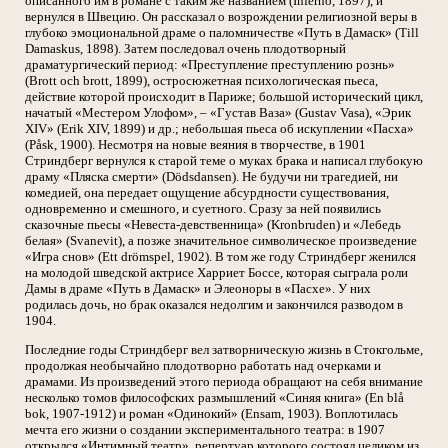
описанного им в романе с таким же названием (Inferno, 1897), и
вернулся в Швецию. Он рассказал о возрождении религиозной веры в
глубоко эмоциональной драме о паломничестве «Путь в Дамаск» (Till
Damaskus, 1898). Затем последовал очень плодотворный
драматургический период: «Преступление преступлению рознь»
(Brott och brott, 1899), остросюжетная психологическая пьеса,
действие которой происходит в Париже; большой исторический цикл,
начатый «Местером Улофом», – «Густав Ваза» (Gustav Vasa), «Эрик
XIV» (Erik XIV, 1899) и др.; небольшая пьеса об искуплении «Пасха»
(Påsk, 1900). Несмотря на новые веяния в творчестве, в 1901
Стриндберг вернулся к старой теме о муках брака и написал глубокую
драму «Пляска смерти» (Dödsdansen). Не будучи ни трагедией, ни
комедией, она передает ощущение абсурдности существования,
одновременно и смешного, и суетного. Сразу за ней появились
сказочные пьесы «Невеста-девственница» (Kronbruden) и «Лебедь
белая» (Svanevit), а позже значительное символическое произведение
«Игра снов» (Ett drömspel, 1902). В том же году Стриндберг женился
на молодой шведской актрисе Харриет Боссе, которая сыграла роли
Дамы в драме «Путь в Дамаск» и Элеоноры в «Пасхе». У них
родилась дочь, но брак оказался недолгим и закончился разводом в
1904.
Последние годы Стриндберг вел затворническую жизнь в Стокгольме,
продолжая необычайно плодотворно работать над очерками и
драмами. Из произведений этого периода обращают на себя внимание
несколько томов философских размышлений «Синяя книга» (En blå
bok, 1907-1912) и роман «Одинокий» (Ensam, 1903). Воплотилась
мечта его жизни о создании экспериментального театра: в 1907
открылся «Интимный театр», репертуар которого состоял целиком из