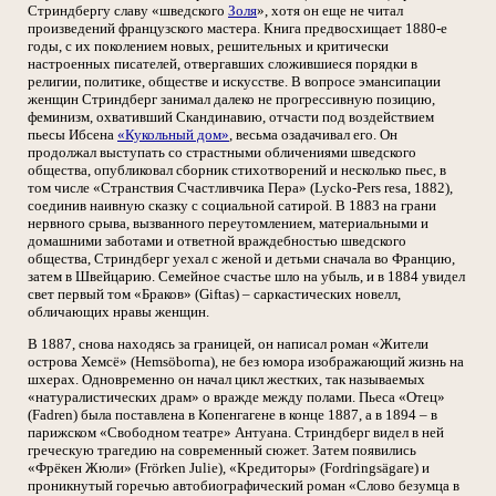
Стриндбергу славу «шведского
Золя
», хотя он еще не читал
произведений французского мастера. Книга предвосхищает 1880-е
годы, с их поколением новых, решительных и критически
настроенных писателей, отвергавших сложившиеся порядки в
религии, политике, обществе и искусстве. В вопросе эмансипации
женщин Стриндберг занимал далеко не прогрессивную позицию,
феминизм, охвативший Скандинавию, отчасти под воздействием
пьесы Ибсена
«Кукольный дом»
, весьма озадачивал его. Он
продолжал выступать со страстными обличениями шведского
общества, опубликовал сборник стихотворений и несколько пьес, в
том числе «Странствия Счастливчика Пера» (Lycko-Pers resa, 1882),
соединив наивную сказку с социальной сатирой. В 1883 на грани
нервного срыва, вызванного переутомлением, материальными и
домашними заботами и ответной враждебностью шведского
общества, Стриндберг уехал с женой и детьми сначала во Францию,
затем в Швейцарию. Семейное счастье шло на убыль, и в 1884 увидел
свет первый том «Браков» (Giftas) – саркастических новелл,
обличающих нравы женщин.
В 1887, снова находясь за границей, он написал роман «Жители
острова Хемсё» (Hemsöborna), не без юмора изображающий жизнь на
шхерах. Одновременно он начал цикл жестких, так называемых
«натуралистических драм» о вражде между полами. Пьеса «Отец»
(Fadren) была поставлена в Копенгагене в конце 1887, а в 1894 – в
парижском «Свободном театре» Антуана. Стриндберг видел в ней
греческую трагедию на современный сюжет. Затем появились
«Фрёкен Жюли» (Frörken Julie), «Кредиторы» (Fordringsägare) и
проникнутый горечью автобиографический роман «Слово безумца в