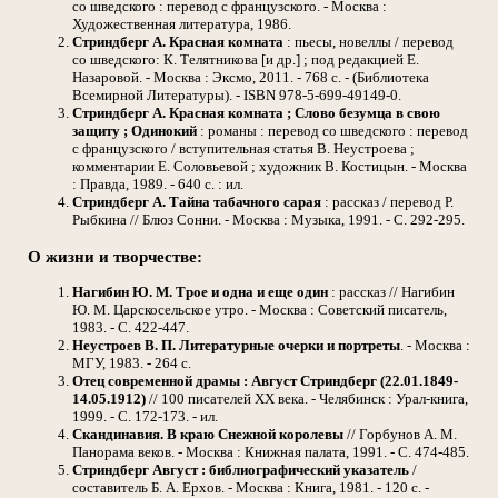
со шведского : перевод с французского. - Москва :
Художественная литература, 1986.
Стриндберг А. Красная комната
: пьесы, новеллы / перевод
со шведского: К. Телятникова [и др.] ; под редакцией Е.
Назаровой. - Москва : Эксмо, 2011. - 768 с. - (Библиотека
Всемирной Литературы). - ISBN 978-5-699-49149-0.
Стриндберг А. Красная комната ; Слово безумца в свою
защиту ; Одинокий
: романы : перевод со шведского : перевод
с французского / вступительная статья В. Неустроева ;
комментарии Е. Соловьевой ; художник В. Костицын. - Москва
: Правда, 1989. - 640 с. : ил.
Стриндберг А. Тайна табачного сарая
: рассказ / перевод Р.
Рыбкина // Блюз Сонни. - Москва : Музыка, 1991. - С. 292-295.
О жизни и творчестве:
Нагибин Ю. М. Трое и одна и еще один
: рассказ // Нагибин
Ю. М. Царскосельское утро. - Москва : Советский писатель,
1983. - С. 422-447.
Неустроев В. П. Литературные очерки и портреты
. - Москва :
МГУ, 1983. - 264 с.
Отец современной драмы : Август Стриндберг (22.01.1849-
14.05.1912)
// 100 писателей XX века. - Челябинск : Урал-книга,
1999. - С. 172-173. - ил.
Скандинавия. В краю Снежной королевы
// Горбунов А. М.
Панорама веков. - Москва : Книжная палата, 1991. - С. 474-485.
Стриндберг Август : библиографический указатель
/
составитель Б. А. Ерхов. - Москва : Книга, 1981. - 120 с. -