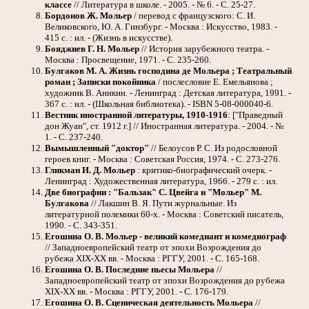
классе
// Литература в школе. - 2005. - № 6. - С. 25-27.
Бордонов Ж. Мольер
/ перевод с французского: С. И.
Великовского, Ю. А. Гинзбург. - Москва : Искусство, 1983. -
415 с. : ил. - (Жизнь в искусстве).
Бояджиев Г. Н. Мольер
// История зарубежного театра. -
Москва : Просвещение, 1971. - С. 235-260.
Булгаков М. А. Жизнь господина де Мольера ; Театральный
роман ; Записки покойника
/ послесловие Е. Емельянова ;
художник В. Аникин. - Ленинград : Детская литература, 1991. -
367 с. : ил. - (Школьная библиотека). - ISBN 5-08-000040-6.
Вестник иностранной литературы, 1910-1916
: ["Праведный
дон Жуан", ст. 1912 г.] // Иностранная литература. - 2004. - №
1. - С. 237-240.
Вымышленный "доктор"
// Белоусов Р. С. Из родословной
героев книг. - Москва : Советская Россия, 1974. - С. 273-276.
Гликман И. Д. Мольер
: критико-биографический очерк. -
Ленинград : Художественная литература, 1966. - 279 с. : ил.
Две биографии : "Бальзак" С. Цвейга и "Мольер" М.
Булгакова
// Лакшин В. Я. Пути журнальные. Из
литературной полемики 60-х. - Москва : Советский писатель,
1990. - С. 343-351.
Егошина О. В. Мольер - великий комедиант и комедиограф
// Западноевропейский театр от эпохи Возрождения до
рубежа XIX-XX вв. - Москва : РГГУ, 2001. - С. 165-168.
Егошина О. В. Последние пьесы Мольера
//
Западноевропейский театр от эпохи Возрождения до рубежа
XIX-XX вв. - Москва : РГГУ, 2001. - С. 176-179.
Егошина О. В. Сценическая деятельность Мольера
//