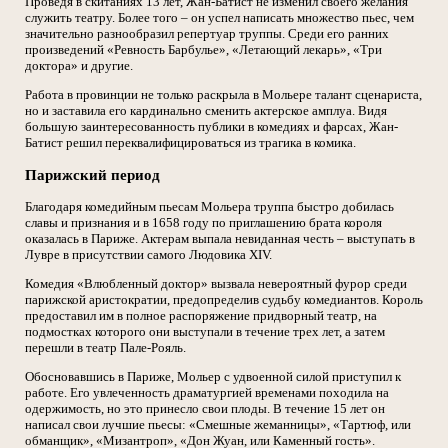
Проведя в скитаниях 13 лет, Жан-Батист не изменил своего желания
служить театру. Более того – он успел написать множество пьес, чем
значительно разнообразил репертуар труппы. Среди его ранних
произведений «Ревность Барбулье», «Летающий лекарь», «Три
доктора» и другие.
Работа в провинции не только раскрыла в Мольере талант сценариста,
но и заставила его кардинально сменить актерское амплуа. Видя
большую заинтересованность публики в комедиях и фарсах, Жан-
Батист решил переквалифицироваться из трагика в комика.
Парижский период
Благодаря комедийным пьесам Мольера труппа быстро добилась
славы и признания и в 1658 году по приглашению брата короля
оказалась в Париже. Актерам выпала невиданная честь – выступать в
Лувре в присутствии самого Людовика XIV.
Комедия «Влюбленный доктор» вызвала невероятный фурор среди
парижской аристократии, предопределив судьбу комедиантов. Король
предоставил им в полное распоряжение придворный театр, на
подмостках которого они выступали в течение трех лет, а затем
перешли в театр Пале-Рояль.
Обосновавшись в Париже, Мольер с удвоенной силой приступил к
работе. Его увлеченность драматургией временами походила на
одержимость, но это принесло свои плоды. В течение 15 лет он
написал свои лучшие пьесы: «Смешные жеманницы», «Тартюф, или
обманщик», «Мизантроп», «Дон Жуан, или Каменный гость».