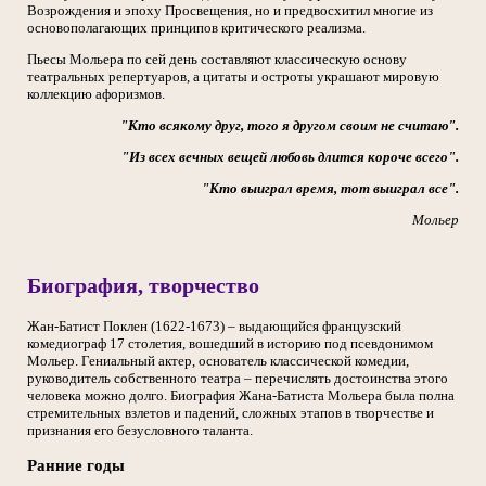
Возрождения и эпоху Просвещения, но и предвосхитил многие из
основополагающих принципов критического реализма.
Пьесы Мольера по сей день составляют классическую основу
театральных репертуаров, а цитаты и остроты украшают мировую
коллекцию афоризмов.
"Кто всякому друг, того я другом своим не считаю".
"Из всех вечных вещей любовь длится короче всего".
"Кто выиграл время, тот выиграл все".
Мольер
Биография, творчество
Жан-Батист Поклен (1622-1673) – выдающийся французский
комедиограф 17 столетия, вошедший в историю под псевдонимом
Мольер. Гениальный актер, основатель классической комедии,
руководитель собственного театра – перечислять достоинства этого
человека можно долго. Биография Жана-Батиста Мольера была полна
стремительных взлетов и падений, сложных этапов в творчестве и
признания его безусловного таланта.
Ранние годы