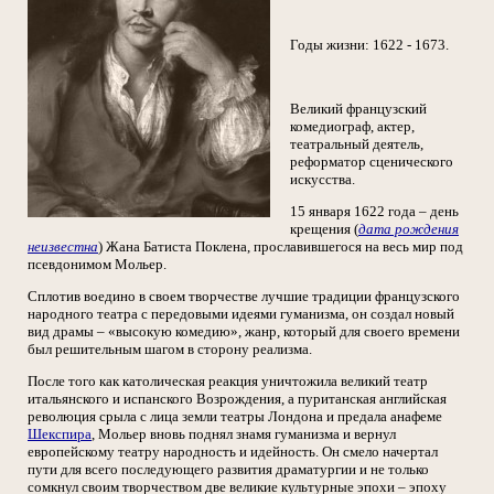
Годы жизни: 1622 - 1673.
Великий французский
комедиограф, актер,
театральный деятель,
реформатор сценического
искусства.
15 января 1622 года – день
крещения (
дата рождения
неизвестна
) Жана Батиста Поклена, прославившегося на весь мир под
псевдонимом Мольер.
Сплотив воедино в своем творчестве лучшие традиции французского
народного театра с передовыми идеями гуманизма, он создал новый
вид драмы – «высокую комедию», жанр, который для своего времени
был решительным шагом в сторону реализма.
После того как католическая реакция уничтожила великий театр
итальянского и испанского Возрождения, а пуританская английская
революция срыла с лица земли театры Лондона и предала анафеме
Шекспира
, Мольер вновь поднял знамя гуманизма и вернул
европейскому театру народность и идейность. Он смело начертал
пути для всего последующего развития драматургии и не только
сомкнул своим творчеством две великие культурные эпохи – эпоху