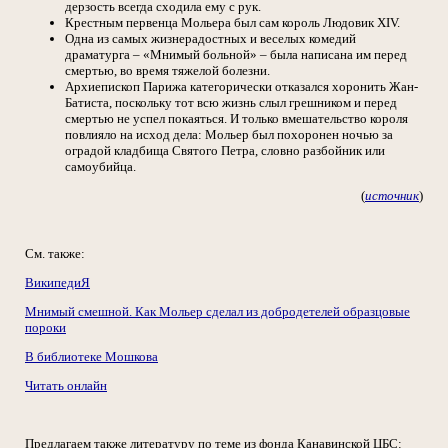
дерзость всегда сходила ему с рук.
Крестным первенца Мольера был сам король Людовик XIV.
Одна из самых жизнерадостных и веселых комедий
драматурга – «Мнимый больной» – была написана им перед
смертью, во время тяжелой болезни.
Архиепископ Парижа категорически отказался хоронить Жан-
Батиста, поскольку тот всю жизнь слыл грешником и перед
смертью не успел покаяться. И только вмешательство короля
повлияло на исход дела: Мольер был похоронен ночью за
оградой кладбища Святого Петра, словно разбойник или
самоубийца.
(
источник
)
См. также:
ВикипедиЯ
Мнимый смешной. Как Мольер сделал из добродетелей образцовые
пороки
В библиотеке Мошкова
Читать онлайн
Предлагаем также литературу по теме из фонда Канавинской ЦБС: