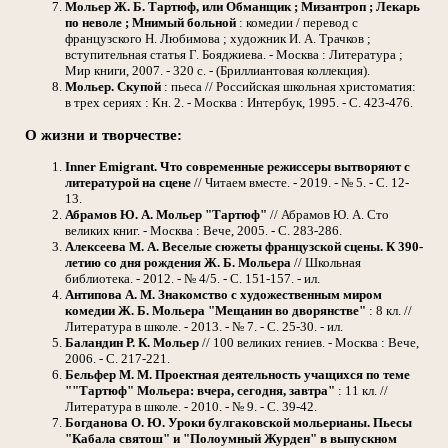
Мольер Ж. Б. Тартюф, или Обманщик ; Мизантроп ; Лекарь
по неволе ; Мнимый больной
: комедии / перевод с
французского Н. Любимова ; художник И. А. Трачков ;
вступительная статья Г. Бояджиева. - Москва : Литература ;
Мир книги, 2007. - 320 с. - (Бриллиантовая коллекция).
Мольер. Скупой
: пьеса // Российская школьная христоматия:
в трех сериях : Кн. 2. - Москва : Интербук, 1995. - С. 423-476.
О жизни и творчестве:
Inner Emigrant. Что современные режиссеры вытворяют с
литературой на сцене
// Читаем вместе. - 2019. - № 5. - С. 12-
13.
Абрамов Ю. А. Мольер "Тартюф"
// Абрамов Ю. А. Сто
великих книг. - Москва : Вече, 2005. - С. 283-286.
Алексеева М. А. Веселые сюжеты французской сцены. К 390-
летию со дня рождения Ж. Б. Мольера
// Школьная
библиотека. - 2012. - № 4/5. - С. 151-157. - ил.
Антипова А. М. Знакомство с художественным миром
комедии Ж. Б. Мольера "Мещанин во дворянстве"
: 8 кл. //
Литература в школе. - 2013. - № 7. - С. 25-30. - ил.
Баландин Р. К. Мольер
// 100 великих гениев. - Москва : Вече,
2006. - С. 217-221.
Бельфер М. М. Проектная деятельность учащихся по теме
""Тартюф" Мольера: вчера, сегодня, завтра"
: 11 кл. //
Литература в школе. - 2010. - № 9. - С. 39-42.
Богданова О. Ю. Уроки булгаковской мольерианы. Пьесы
"Кабала святош" и "Полоумный Журден" в выпускном