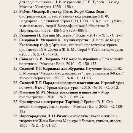
для средней школы / Н. И. Муравьева, С. В. Тураев. - 3-е изд. -
Москва : Учпедгиз, 1956. - 168 с.
Рабле. Мольер. Вольтер. Гюго. Жорж Санд. Золя
:
биографические повествования / под редакцией Н. Ф.
Болдырева. - Челябинск : Урал LTD, 1998. - 516 с. : ил. - (Жизнь
замечательных людей. Биографическая библиотека Ф.
Павленкова ; т. 29). - ISBN 5-88294-086-9.
Радионов П. Труппа Мольера
// Эскиз. - 2017. - № 1. - С. 2-3.
Смирнов К. Мещанин в... мушкетерстве
: [Шарль де Бац де
Кастельмор граф д'Артаньян, ставший прототипом героев
произведений А. Дюма и Ж. Б. Мольера] // Техника-молодежи.
- 2006 ; № 5. - С. 40-43.
Соколов Б. В. Людовик XIV, король Франции
// Сто великих
политиков. - Москва : Вече, 2010. - С. 150-155.
Соловей Т. Г. Карнавал для Журдена
. Изучение комедии Ж.-
Б. Мольера "Мещанин во дворянстве" : для учащихся 8-9 кл. //
Уроки литературы. - 2008. - № 6. - С. 11-15.
Соловей Т. Г. Парадный портрет классицизма
. Игровой урок
по теме : 9 кл. // Уроки литературы. - 2010. - № 10. - С. 5-12.
Филонов М. М. Между роскошью и нищетой
// Мир
библиографии. - 2010. - № 2. - С. 66-74.
Французская литература: Тартюф
// Еремин В. Н. Сто
великих литературных героев. - Москва : Вече, 2009. - С. 189-
192.
Царегородцева Л. Н. Разить и исцелять
: пьеса о жизни и
творчестве Жана Батиста Мольера // Читаем, учимся, играем. -
1999. - № 2. - С. 61-67.