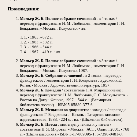
Произведения:
Мольер Ж. Б. Полное собрание сочинений
: в 4 томах /
перевод с французского Н. М. Любимова ; комментарии Г. Н.
Бояджиева. - Москва : Искусство. - ил.
Т. 1. - 1965. - 672 с.
Т. 2. - 1965. - 532 с.
Т. 3. - 1966. - 544 с.
Т. 4. - 1967. - 419 с. : ил.
Мольер Ж. Б. Полное собрание сочинений
: в 3 томах /
перевод с французского Н. М. Любимова ; комментарии Г. Н.
Бояджиева. - Москва : Искусство, 1987.
Мольер Ж. Б. Собрание сочинений
: в 2 томах : перевод с
французского / комментарии Г. Н. Бояджиева ; художник Е.
Коган. - Москва : Художественная литература, 1957.
Мольер Ж. Б. Комедии
/ составитель Т. А. Мирошниченко ;
перевод с французского: Н. М. Любимова, С. С. Мокульского. -
Ростов-на-Дону : Феникс, 1997. - 544 с. - (Всемирная
библиотека поэзии). - ISBN 5-85880-377-6.
Мольер Ж. Б. Мещанин во дворянстве
: комедия / перевод с
французского Г. Бояджиева . - Казань : Татарское книжное
издательствово, 1983. - 224 с. : ил. - (Школьная библиотека).
Мольер Ж. Б. Пьесы
: книга для ученика и учителя /
составитель Н. Я. Мировая. - Москва : АСТ ; Олимп, 2001. - 768
с. - (Школа классики). - ISBN 5-17-009095-1; 5-7390-0481-0.