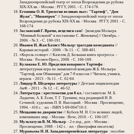
Западноевропейский театр от эпохи Возрождения до рубежа
XIX-XX вв. - Москва : РГГУ, 2001. - С. 174-176.
Егошина О. В. Трилогия великих пьес: "Тартюф", "Дон
Жуан", "Мизантроп"
// Западноевропейский театр от эпохи
Возрождения до рубежа XIX-XX вв. - Москва : РГГУ, 2001. - С.
168-174.
Заславский Г. Врачю, исцелися сам!
: [комедия Мольера
"Мнимый больной" в постановке С. Женовача] // Октябрь. -
2006. - № 3. - С. 190-191.
Иванов И. Жан Батист Мольер: трагедия комедианта
//
Караван историй. - 2006. - № 11. - С. 388-401.
«Король солнце» // Казелли Д. Большая книга прогресса. -
Москва : Росмен-Пресс, 2008. - С. 166-169.
Кулакова Е. Ю. Проделки коварного Тартюфа
:
литературная игра по знаменитой комедии Ж.Б. Мольера
"Тартюф, или Обманщик" для 7-9 классов // Читаем, учимся,
играем. - 2015. - № 11. - С. 62-64.
Линдер В. Шедевры литературы
// Детская энциклопедия
АиФ. - 2011. - № 12. - С. 46-52.
Литература : хрестоматия для 8 кл.
/ составители: М. Б.
Ладыгин, А. Б. Есин, Т. Г. Тренина; под редакцией Н. В.
Сечиной; художник П. В. Высоцкий. - Москва : Просвещение,
1994. - 416 с. : ил. - ISBN 5-09-004710-3.
Мещанин во дворянстве
// Кубеев М. Н. Сто великих людей,
изменивших мир. - Москва : Вече, 2010. - С. 106-107.
Мультатули В. М. Мольер
. - 2-е изд., доп. - Москва :
Просвещение, 1988. - 142 с. : ил. - (Биография писателя).
Муравьева Н. И. Западноевропейская литература
: пособие