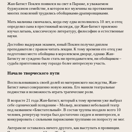
Жан-Батист Поклен появился на свет в Париже, в уважаемом
буржуазном семействе, в котором все мужчины на протяжении
многих поколений трудились обойщиками-драпировщиками.
Мать мальчика скончалась, когда ему едва исполнилось 10 лет, и отец
определил сына в престижный колледж, где Жан-Батист прилежно
изучал латынь, классическую литературу, философию и естественные
науки.
Достойно выдержав экзамен, юный Поклен получил диплом
преподавателя с правом читать лекции. К тому времени его отец уже
подготовил место обойщика в королевском дворце, однако Жан-
Батисту не суждено было стать ни преподавателем, ни обойщиком –
судьба приготовила ему гораздо более интересную участь.
Начало творческого пути
Воспользовавшись своей долей из материнского наследства, Жан-
Батист начал совершенно новую жизнь. Его манили театральные
подмостки и возможность играть трагические роли.
В возрасте 21 года Жан-Батист, который к тому времени уже выбрал
себе сценический псевдоним – Мольер, возглавил небольшой театр
под названием «Блистательный». В состав труппы входило всего 10
человек, репертуар театра был достаточно скуден и неинтересен, и
конкурировать с сильными парижскими труппами он попросту не мог.
Актерам не оставалось ничего другого, как выступать в провинции.