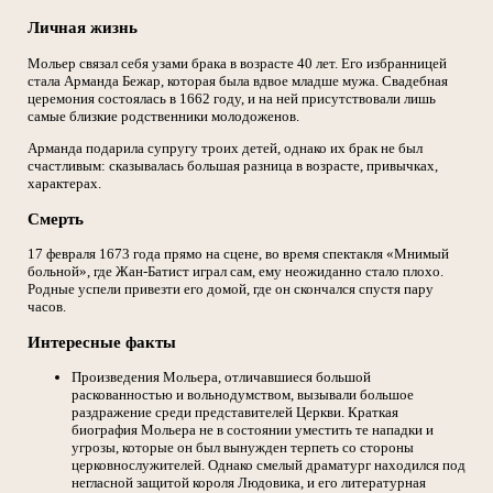
Личная жизнь
Мольер связал себя узами брака в возрасте 40 лет. Его избранницей
стала Арманда Бежар, которая была вдвое младше мужа. Свадебная
церемония состоялась в 1662 году, и на ней присутствовали лишь
самые близкие родственники молодоженов.
Арманда подарила супругу троих детей, однако их брак не был
счастливым: сказывалась большая разница в возрасте, привычках,
характерах.
Смерть
17 февраля 1673 года прямо на сцене, во время спектакля «Мнимый
больной», где Жан-Батист играл сам, ему неожиданно стало плохо.
Родные успели привезти его домой, где он скончался спустя пару
часов.
Интересные факты
Произведения Мольера, отличавшиеся большой
раскованностью и вольнодумством, вызывали большое
раздражение среди представителей Церкви. Краткая
биография Мольера не в состоянии уместить те нападки и
угрозы, которые он был вынужден терпеть со стороны
церковнослужителей. Однако смелый драматург находился под
негласной защитой короля Людовика, и его литературная