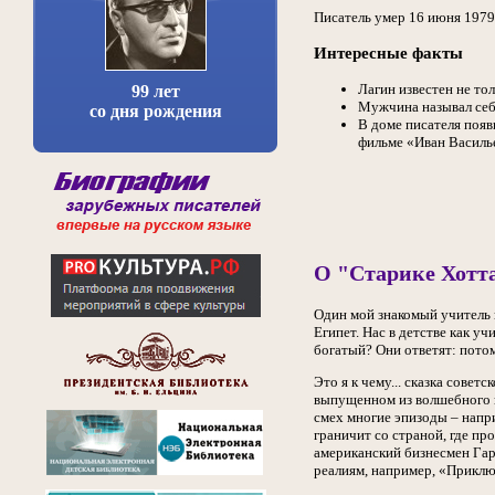
Писатель умер 16 июня 1979
Интересные факты
Лагин известен не тол
99 лет
Мужчина называл себ
со дня рождения
В доме писателя появ
фильме «Иван Василь
О "Старике Хотт
Один мой знакомый учитель 
Египет. Нас в детстве как у
богатый? Они ответят: пото
Это я к чему... сказка сове
выпущенном из волшебного к
смех многие эпизоды – напри
граничит со страной, где п
американский бизнесмен Гарр
реалиям, например, «Прикл