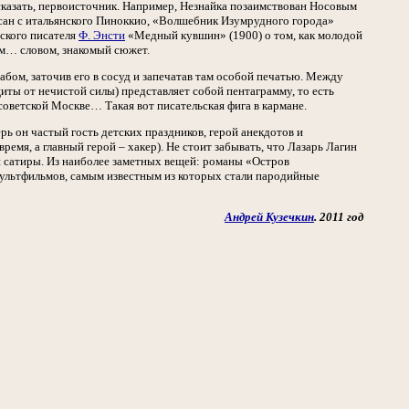
к сказать, первоисточник. Например, Незнайка позаимствован Носовым
сан с итальянского Пиноккио, «Волшебник Изумрудного города»
йского писателя
Ф. Энсти
«Медный кувшин» (1900) о том, как молодой
ом… словом, знакомый сюжет.
бом, заточив его в сосуд и запечатав там особой печатью. Между
щиты от нечистой силы) представляет собой пентаграмму, то есть
оветской Москве… Такая вот писательская фига в кармане.
ь он частый гость детских праздников, герой анекдотов и
емя, а главный герой – хакер). Не стоит забывать, что Лазарь Лагин
й сатиры. Из наиболее заметных вещей: романы «Остров
мультфильмов, самым известным из которых стали пародийные
Андрей Кузечкин
. 2011 год