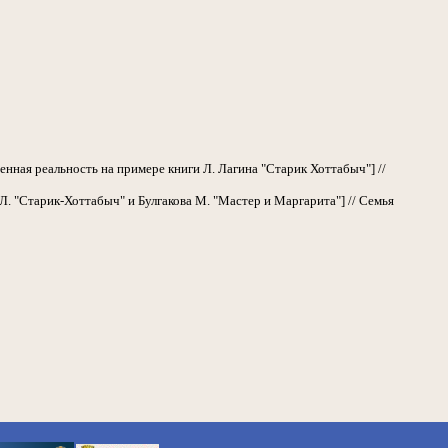
менная реальность на примере книги Л. Лагина "Старик Хоттабыч"] //
Л. "Старик-Хоттабыч" и Булгакова М. "Мастер и Маргарита"] // Семья