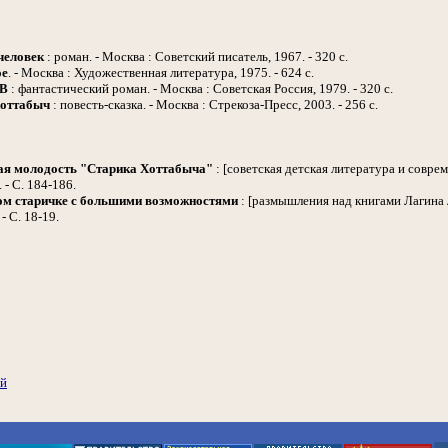
человек
: роман. - Москва : Советский писатель, 1967. - 320 с.
ое
. - Москва : Художественная литература, 1975. - 624 с.
В
: фантастический роман. - Москва : Советская Россия, 1979. - 320 с.
оттабыч
: повесть-сказка. - Москва : Стрекоза-Пресс, 2003. - 256 с.
ая молодость "Старика Хоттабыча"
: [советская детская литература и совре
. - С. 184-186.
ом старичке с большими возможностями
: [размышления над книгами Лагина 
 - С. 18-19.
ий