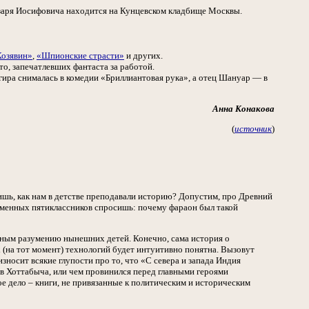
азаря Иосифовича находится на Кунцевском кладбище Москвы.
Козявин»
,
«Шпионские страсти»
и других.
о, запечатлевших фантаста за работой.
гира снималась в комедии «Бриллиантовая рука», а отец Шануар — в
Анна Конакова
(
источник
)
шь, как нам в детстве преподавали историю? Допустим, про Древний
ременных пятиклассников спросишь: почему фараон был такой
тупным разумению нынешних детей. Конечно, сама история о
 (на тот момент) технологий будет интуитивно понятна. Вызовут
зносит всякие глупости про то, что «С севера и запада Индия
в Хоттабыча, или чем провинился перед главными героями
е дело – книги, не привязанные к политическим и историческим