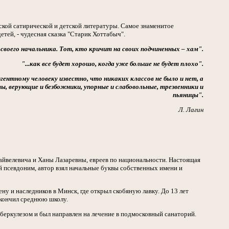
тской сатирической и детской литературы. Самое знаменитое
етей, - чудесная сказка "Старик Хоттабыч".
своего начальника. Тот, кто кричит на своих подчиненных – хам".
"...как все будет хорошо, когда уже больше не будет плохо".
тному человеку известно, что никаких классов не было и нет, а
ы, верующие и безбожники, упорные и слабовольные, трезвенники и
пьяницы".
Л. Лагин
Файвелевича и Ханы Лазаревны, евреев по национальности. Настоящая
 псевдоним, автор взял начальные буквы собственных имени и
ену и наследников в Минск, где открыл скобяную лавку. До 13 лет
окончил среднюю школу.
беркулезом и был направлен на лечение в подмосковный санаторий.