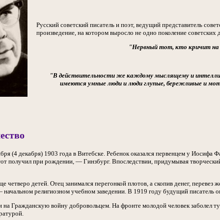
Русский советский писатель и поэт, ведущий представитель сове
произведение, на котором выросло не одно поколение советских д
"Нервный тот, кто кричит на 
"В действительности же каждому мыслящему и интеллиген
имеются умные люди и люди глупые, бережливые и мот
ество
бря (4 декабря) 1903 года в Витебске. Ребенок оказался первенцем у Иосифа 
тот получил при рождении, — Гинзбург. Впоследствии, придумывая творческий
ще четверо детей. Отец занимался перегонкой плотов, а скопив денег, перевез ж
— начальном религиозном учебном заведении. В 1919 году будущий писатель 
 на Гражданскую войну добровольцем. На фронте молодой человек заболел ту
ратурой.