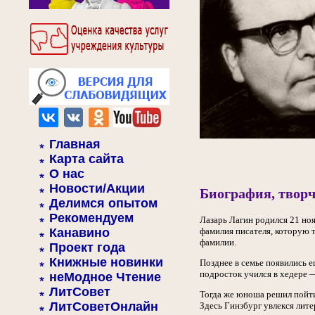
Главная
Карта сайта
О нас
Новости/Акции
Биография, творч
Делимся опытом
Рекомендуем
Лазарь Лагин родился 21 ноя
Канавино
фамилия писателя, которую 
фамилии.
Проект года
Книжные новинки
Позднее в семье появились е
подросток учился в хедере 
неМодное Чтение
ЛитСовет
Тогда же юноша решил пойти
ЛитСоветОнлайн
Здесь Гинзбург увлекся лите