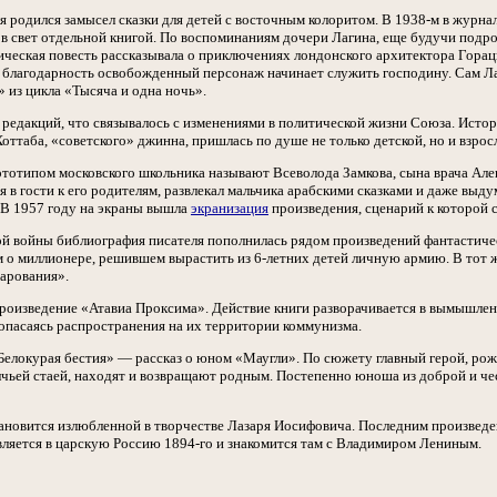
ля родился замысел сказки для детей с восточным колоритом. В 1938-м в журн
в свет отдельной книгой. По воспоминаниям дочери Лагина, еще будучи подро
еская повесть рассказывала о приключениях лондонского архитектора Горац
 благодарность освобожденный персонаж начинает служить господину. Сам Ла
 из цикла «Тысяча и одна ночь».
о редакций, что связывалось с изменениями в политической жизни Союза. Исто
ттаба, «советского» джинна, пришлась по душе не только детской, но и взрос
тотипом московского школьника называют Всеволода Замкова, сына врача Але
дя в гости к его родителям, развлекал мальчика арабскими сказками и даже вы
 В 1957 году на экраны вышла
экранизация
произведения, сценарий к которой 
й войны библиография писателя пополнилась рядом произведений фантастическ
о миллионере, решившем вырастить из 6-летних детей личную армию. В тот ж
арования».
произведение «Атавиа Проксима». Действие книги разворачивается в вымышлен
опасаясь распространения на их территории коммунизма.
елокурая бестия» — рассказ о юном «Маугли». По сюжету главный герой, рожд
лчьей стаей, находят и возвращают родным. Постепенно юноша из доброй и че
ановится излюбленной в творчестве Лазаря Иосифовича. Последним произведен
вляется в царскую Россию 1894-го и знакомится там с Владимиром Лениным.