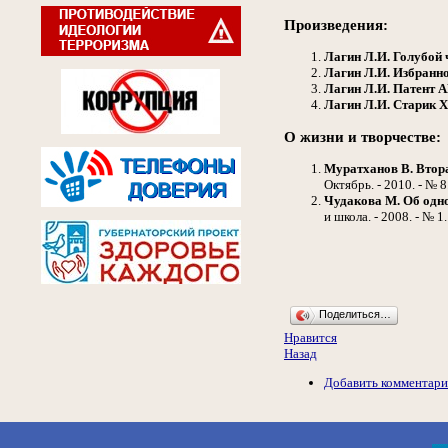
Произведения:
Лагин Л.И.
Голубой
Лагин Л.И.
Избранн
Лагин Л.И.
Патент
А
Лагин Л.И.
Старик
Х
О жизни и творчестве:
Муратханов В.
Втор
Октябрь. - 2010. - № 8
Чудакова М.
Об одн
и школа. - 2008. - № 1.
Поделиться…
Нравится
Назад
Добавить комментар