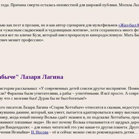
 года. Причина смерти осталась неизвестной для широкой публики. Могила Л
ько как поэт и прозаик, но и как автор сценариев для мультфильмов
«Жил-был 
я «ужасным сладкоежкой и чудовищным лентяем», хотя сохранилось много фот
ился кот по кличке Кузя, который имел прекрасную кинородословную. Мать Ба
евич меняет профессию».
абыче" Лазаря Лагина
истории рассказывал: «У современных детей совсем другое восприятие. Помни
чили? Фараоны были угнетателями, а рабы – угнетёнными. И всё просто. А сов
му что с мозгами был! Дурак бы не был богатым!»
тского писателя Лазаря Лагина «Старик Хоттабыч» относится к сказкам, недос
увшина джинне, который, как умеет, пытается адаптироваться к миру высоких
мер, когда юный пионер Волька сдаёт экзамен и, по подсказке Хоттабыча, прои
роживают плешивые люди». Но вот почему Волька отказывается от щедрых даро
и Вандендаллес – для юных читателей это уже какая-то другая планета. Друго
ючения Незнайки»
Н. Носова
– её и сейчас можно смело рекомендовать детям…