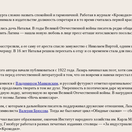
рга сложно назвать спокойной и гармоничной. Работая в журнале «Крокодил»,
нимала в издательстве должность секретаря и в то время считалась первой кр
лась дочь Наталья. В годы Великой Отечественной войны писатель редко общал
вить Лагина — нашла новую любовь в лице пресс-атташе югославского посоль
расстреляли, а ее саму от ареста спасло замужество с Николаем Виртой, одни
ерицу. В 16 лет Наталья решила переехать к отцу и со временем стала для пи
о автора начали публиковаться с 1922 года. Лазарь начинал как поэт, хотя са
уга перед отечественной литературой в том, что он вовремя и навеки перестал 
комился с
Владимиром Маяковским
, и русский футурист отметил оригинальнос
продолжать творить в том же духе. Уверенность в поэтическом даре мужчина п
дную лодку, затонувшую во время Великой Отечественной войны. В нагрудном
т поэмы Лагина «Ночь комиссара».
ким, с которым в дальнейшем писатель поддерживал дружеские отношения, Лаза
-символиста
Валерия Брюсова
. Тогда же был начат цикл «Обидные сказки» — с
учил высшее образование, окончив Институт народного хозяйства им. Карла М
ву, Гинзбург работал в разных печатных изданиях столицы — «За индустриализ
 «Крокодил».