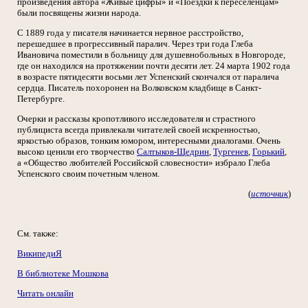
произведения автора «Живые цифры» и «Поездки к переселенцам»
были посвящены жизни народа.
С 1889 года у писателя начинается нервное расстройство,
перешедшее в прогрессивный паралич. Через три года Глеба
Ивановича поместили в больницу для душевнобольных в Новгороде,
где он находился на протяжении почти десяти лет. 24 марта 1902 года
в возрасте пятидесяти восьми лет Успенский скончался от паралича
сердца. Писатель похоронен на Волковском кладбище в Санкт-
Петербурге.
Очерки и рассказы кропотливого исследователя и страстного
публициста всегда привлекали читателей своей искренностью,
яркостью образов, тонким юмором, интересными диалогами. Очень
высоко ценили его творчество
Салтыков-Щедрин
,
Тургенев
,
Горький
,
а «Общество любителей Российской словесности» избрало Глеба
Успенского своим почетным членом.
(
источник
)
См. также:
ВикипедиЯ
В библиотеке Мошкова
Читать онлайн