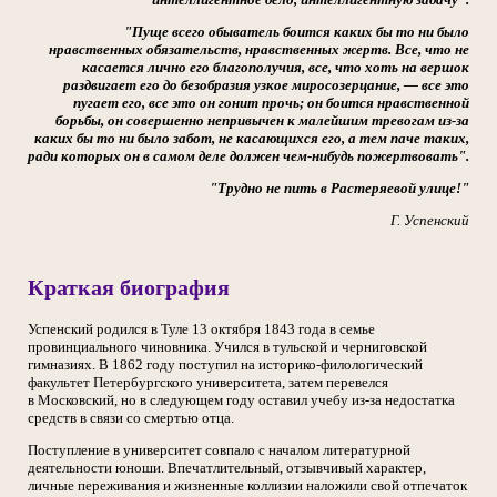
"Пуще всего обыватель боится каких бы то ни было
нравственных обязательств, нравственных жертв. Все, что не
касается лично его благополучия, все, что хоть на вершок
раздвигает его до безобразия узкое миросозерцание, — все это
пугает его, все это он гонит прочь; он боится нравственной
борьбы, он совершенно непривычен к малейшим тревогам из-за
каких бы то ни было забот, не касающихся его, а тем паче таких,
ради которых он в самом деле должен чем-нибудь пожертвовать".
"Трудно не пить в Растеряевой улице!"
Г. Успенский
Краткая биография
Успенский родился в Туле 13 октября 1843 года в семье
провинциального чиновника. Учился в тульской и черниговской
гимназиях. В 1862 году поступил на историко-филологический
факультет Петербургского университета, затем перевелся
в Московский, но в следующем году оставил учебу из-за недостатка
средств в связи со смертью отца.
Поступление в университет совпало с началом литературной
деятельности юноши. Впечатлительный, отзывчивый характер,
личные переживания и жизненные коллизии наложили свой отпечаток