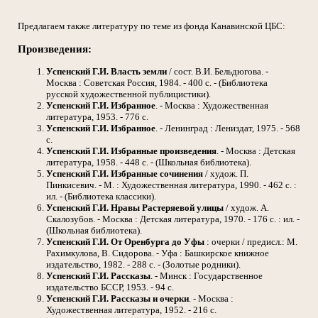
Предлагаем также литературу по теме из фонда Канавинской ЦБС:
Произведения:
Успенский Г.И.
Власть земли
/ сост. В.И. Бельдюгова. -
Москва : Советская Россия, 1984. - 400 с. - (Библиотека
русской художественной публицистики).
Успенский Г.И.
Избранное
. - Москва : Художественная
литература, 1953. - 776 с.
Успенский Г.И.
Избранное
. - Ленинград : Лениздат, 1975. - 568
с.
Успенский Г.И.
Избранные произведения
. - Москва : Детская
литература, 1958. - 448 с. - (Школьная библиотека).
Успенский Г.И.
Избранные сочинения
/ худож. П.
Пинкисевич. - М. : Художественная литература, 1990. - 462 с. :
ил. - (Библиотека классики).
Успенский Г.И.
Нравы Растеряевой улицы
/ худож. А.
Скалозубов. - Москва : Детская литература, 1970. - 176 с. : ил. -
(Школьная библиотека).
Успенский Г.И.
От Оренбурга до Уфы
: очерки / предисл.: М.
Рахимкулова, В. Сидорова. - Уфа : Башкирское книжное
издательство, 1982. - 288 с. - (Золотые родники).
Успенский Г.И.
Рассказы
. - Минск : Государственное
издательство БССР, 1953. - 94 с.
Успенский Г.И.
Рассказы и очерки
. - Москва :
Художественная литература, 1952. - 216 с.