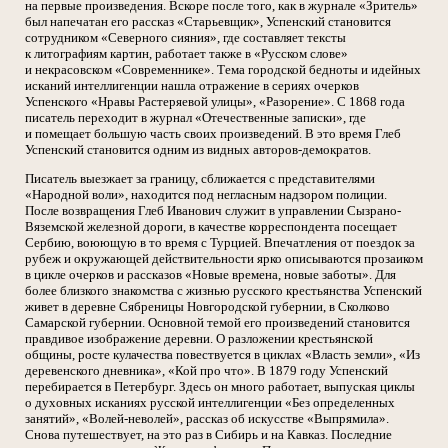
на первые произведения. Вскоре после того, как в журнале «Зритель»
был напечатан его рассказ «Старьевщик», Успенский становится
сотрудником «Северного сияния», где составляет тексты
к литографиям картин, работает также в «Русском слове»
и некрасовском «Современнике». Тема городской бедноты и идейных
исканий интеллигенции нашла отражение в сериях очерков
Успенского «Нравы Растеряевой улицы», «Разорение». С 1868 года
писатель переходит в журнал «Отечественные записки», где
и помещает большую часть своих произведений. В это время Глеб
Успенский становится одним из видных авторов-демократов.
Писатель выезжает за границу, сближается с представителями
«Народной воли», находится под негласным надзором полиции.
После возвращения Глеб Иванович служит в управлении Сызрано-
Вяземской железной дороги, в качестве корреспондента посещает
Сербию, воюющую в то время с Турцией. Впечатления от поездок за
рубеж и окружающей действительности ярко описываются прозаиком
в цикле очерков и рассказов «Новые времена, новые заботы». Для
более близкого знакомства с жизнью русского крестьянства Успенский
живет в деревне Сябреницы Новгородской губернии, в Сколково
Самарской губернии. Основной темой его произведений становится
правдивое изображение деревни. О разложении крестьянской
общины, росте кулачества повествуется в циклах «Власть земли», «Из
деревенского дневника», «Кой про что». В 1879 году Успенский
перебирается в Петербург. Здесь он много работает, выпуская циклы
о духовных исканиях русской интеллигенции «Без определенных
занятий», «Волей-неволей», рассказ об искусстве «Выпрямила».
Снова путешествует, на это раз в Сибирь и на Кавказ. Последние