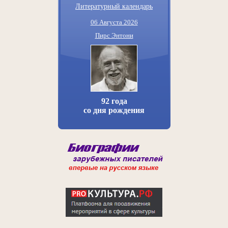
Литературный календарь
06 Августа 2026
Пирс Энтони
92 года
со дня рождения