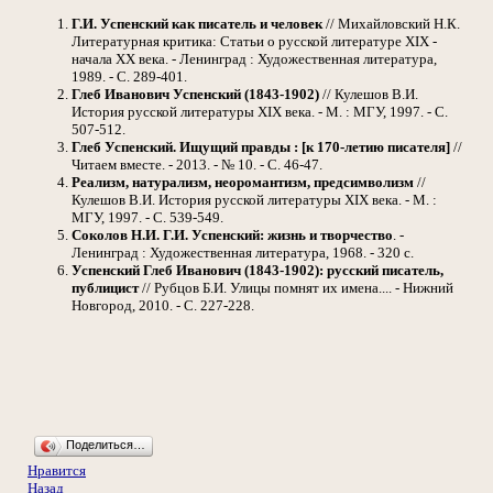
Г.И. Успенский как писатель и человек
// Михайловский Н.К.
Литературная критика: Статьи о русской литературе XIX -
начала XX века. - Ленинград : Художественная литература,
1989. - С. 289-401.
Глеб Иванович Успенский (1843-1902)
// Кулешов В.И.
История русской литературы XIX века. - М. : МГУ, 1997. - С.
507-512.
Глеб Успенский. Ищущий правды : [к 170-летию писателя]
//
Читаем вместе. - 2013. - № 10. - С. 46-47.
Реализм, натурализм, неоромантизм, предсимволизм
//
Кулешов В.И. История русской литературы XIX века. - М. :
МГУ, 1997. - С. 539-549.
Соколов Н.И.
Г.И. Успенский: жизнь и творчество
. -
Ленинград : Художественная литература, 1968. - 320 с.
Успенский Глеб Иванович (1843-1902): русский писатель,
публицист
// Рубцов Б.И. Улицы помнят их имена.... - Нижний
Новгород, 2010. - С. 227-228.
Поделиться…
Нравится
Назад