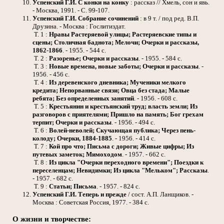
Успенский Г.И.
С конки на конку
: рассказ // Хмель, сон и явь.
- Москва, 1991. - С. 99-107.
Успенский Г.И.
Собрание сочинений
: в 9 т. / под ред. В.П.
Друзина. - Москва : Гослитиздат.
Т. 1 :
Нравы Растеряевой улицы; Растеряевские типы и
сцены; Столичная баднота; Мелочи; Очерки и рассказы,
1862-1866
. - 1955. - 544 с.
Т. 2 :
Разоренье; Очерки и рассказы
. - 1955. - 584 с.
Т. 3 :
Новые времена, новые заботы; Очерки и рассказы
. -
1956. - 456 с.
Т. 4 :
Из деревенского дневника; Мученики мелкого
кредита; Непорванные связи; Овца без стада; Малые
ребята; Без определенных занятий
. - 1956. - 608 с.
Т. 5 :
Крестьянин и крестьянский труд; власть земли; Из
разговоров с приятелями; Пришло на память; Бог грехам
терпит; Очерки и рассказы
. - 1956. - 494 с.
Т. 6 :
Волей-неволей; Скучающая публика; Через пень-
колоду; Очерки, 1884-1885
. - 1956. - 414 с.
Т. 7 :
Кой про что; Письма с дороги; Живые цифры; Из
путевых заметок; Мимоходом
. - 1957. - 662 с.
Т. 8 :
Из цикла "Очерки переходного времени"; Поездки к
переселенцам; Невидимки; Из цикла "Мельком"; Рассказы
.
- 1957. - 682 с.
Т. 9 :
Статьи; Письма
. - 1957. - 824 с.
Успенский Г.И.
Теперь и прежде
/ сост. А.П. Ланщиков. -
Москва : Советская Россия, 1977. - 384 с.
О жизни и творчестве: