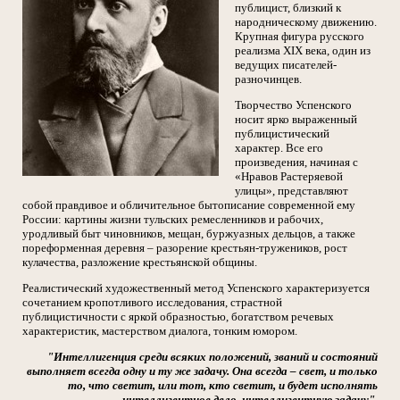
публицист, близкий к
народническому движению.
Крупная фигура русского
реализма XIX века, один из
ведущих писателей-
разночинцев.
Творчество Успенского
носит ярко выраженный
публицистический
характер. Все его
произведения, начиная с
«Нравов Растеряевой
улицы», представляют
собой правдивое и обличительное бытописание современной ему
России: картины жизни тульских ремесленников и рабочих,
уродливый быт чиновников, мещан, буржуазных дельцов, а также
пореформенная деревня – разорение крестьян-тружеников, рост
кулачества, разложение крестьянской общины.
Реалистический художественный метод Успенского характеризуется
сочетанием кропотливого исследования, страстной
публицистичности с яркой образностью, богатством речевых
характеристик, мастерством диалога, тонким юмором.
"Интеллигенция среди всяких положений, званий и состояний
выполняет всегда одну и ту же задачу. Она всегда – свет, и только
то, что светит, или тот, кто светит, и будет исполнять
интеллигентное дело, интеллигентную задачу".