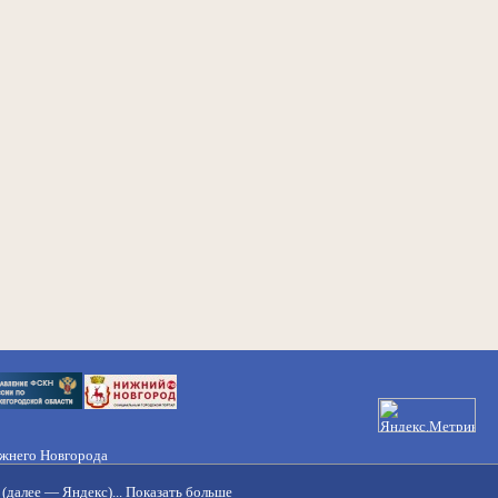
ижнего Новгорода
21-50-98, 221-88-82
(далее — Яндекс)...
Показать больше