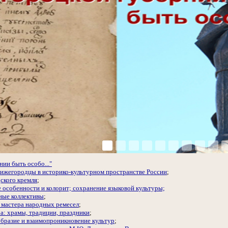
ии быть особо..."
ижегородцы в историко-культурном пространстве России
;
ского кремля
;
 особенности и колорит; сохранение языковой культуры;
ные коллективы
;
мастера народных ремесел
;
а: храмы, традиции, праздники
;
бразие и взаимопроникновение культур
;