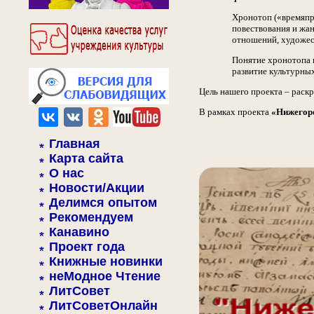
Хронотоп («времяпро
повествования и жа
отношений, художес
Понятие хронотопа в
развитие культурны
Цель нашего проекта – раскр
В рамках проекта
«Нижегор
Главная
Карта сайта
О нас
Новости/Акции
Делимся опытом
Рекомендуем
Канавино
Проект года
Книжные новинки
неМодное Чтение
ЛитСовет
ЛитСоветОнлайн