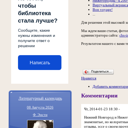
Нижегородцы - к 200
чтобы
Виртуальный вернис
Bon voyage!
библиотека
...
стала лучше?
Для решения этой высокой з
Сообщите, какие
Мы ждем ваши статьи, фотог
нужны изменения и
администратора сайта:
cbs-
получите ответ о
Результатом нашего с вами 
решении
Написать
Поделиться…
Нравится
Добавить комментар
Комментарии
Литературный календарь
08 Августа 2026
Чт, 2014-01-23 18:30 -
Ф. Энсти
Нижний Новгород и Нижегор
знаменитые, но колоритны
отзывы, эссе о своем проч