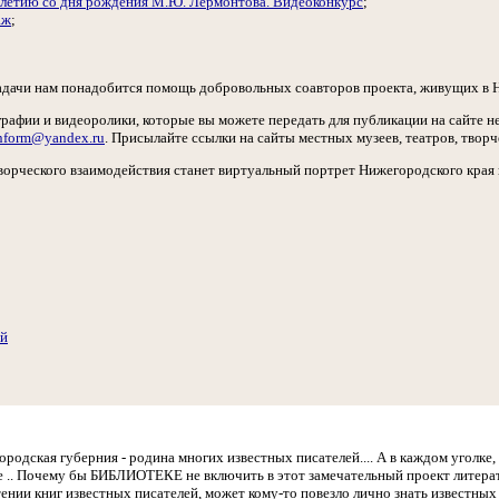
-летию со дня рождения М.Ю. Лермонтова. Видеоконкурс
;
аж
;
адачи нам понадобится помощь добровольных соавторов проекта, живущих в 
рафии и видеоролики, которые вы можете передать для публикации на сайте н
inform@yandex.ru
. Присылайте ссылки на сайты местных музеев, театров, творч
творческого взаимодействия станет виртуальный портрет Нижегородского края 
ий
одская губерния - родина многих известных писателей.... А в каждом уголке, в
е .. Почему бы БИБЛИОТЕКЕ не включить в этот замечательный проект литера
тении книг известных писателей, может кому-то повезло лично знать известных 