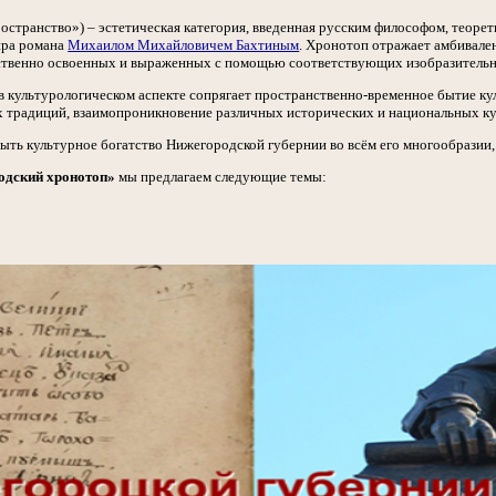
странство») – эстетическая категория, введенная русским философом, теорет
нра романа
Михаилом Михайловичем Бахтиным
. Хронотоп отражает амбивале
твенно освоенных и выраженных с помощью соответствующих изобразительны
 культурологическом аспекте сопрягает пространственно-временное бытие куль
х традиций, взаимопроникновение различных исторических и национальных ку
ыть культурное богатство Нижегородской губернии во всём его многообразии,
одский хронотоп»
мы предлагаем следующие темы: