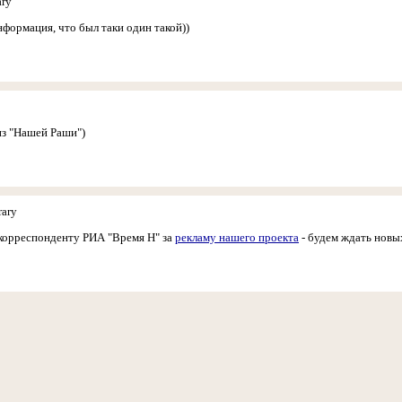
ary
нформация, что был таки один такой))
из "Нашей Раши")
rary
корреспонденту РИА "Время Н" за
рекламу нашего проекта
- будем ждать новых