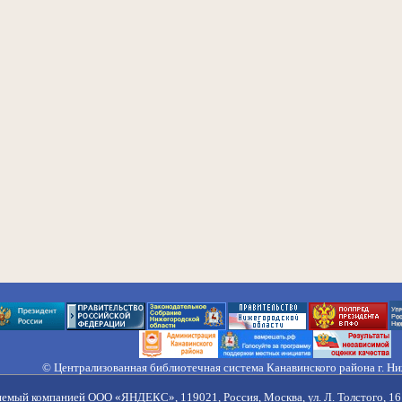
© Централизованная библиотечная система Канавинского района г. Н
603033, Россия, г. Н. Новгород, ул. Гороховецкая, 18А, Тел/факс (831) 2
Правила обработки персональных данных
яемый компанией ООО «ЯНДЕКС», 119021, Россия, Москва, ул. Л. Толстого, 16 